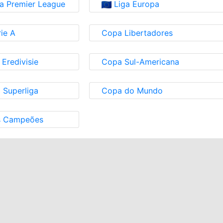
ra Premier League
Liga Europa
rie A
Copa Libertadores
Eredivisie
Copa Sul-Americana
 Superliga
Copa do Mundo
s Campeões