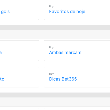
Hoy
 gols
Favoritos de hoje
Hoy
a
Ambas marcam
Hoy
rto
Dicas Bet365