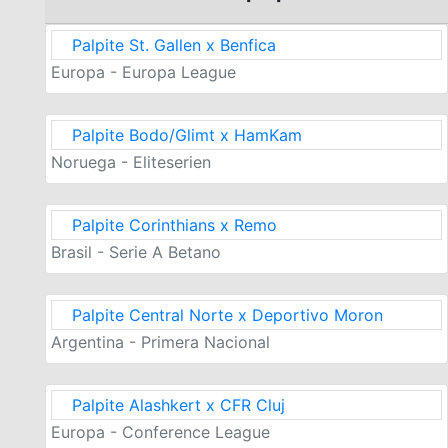
Palpite St. Gallen x Benfica
Europa - Europa League
Palpite Bodo/Glimt x HamKam
Noruega - Eliteserien
Palpite Corinthians x Remo
Brasil - Serie A Betano
Palpite Central Norte x Deportivo Moron
Argentina - Primera Nacional
Palpite Alashkert x CFR Cluj
Europa - Conference League