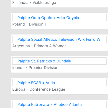
Finlândia - Veikkausliiga
Palpite Odra Opole x Arka Gdynia
Poland - Division 1
Palpite Social Atletico Television W x Ferro W
Argentina - Primera A Women
Palpite St. Patricks x Dundalk
Irlanda - Premier Division
Palpite FCSB x Auda
Europa - Conference League
Palpite Patronato x Atletico Atlanta