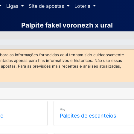
Ligas
Site de apostas
Loteria
Palpite fakel voronezh x ural
Embora as informações fornecidas aqui tenham sido cuidadosamente
tadas apenas para fins informativos e históricos. Não use essas
postas. Para as previsões mais recentes e análises atualizadas,
Hoy
to
Palpites de escanteios