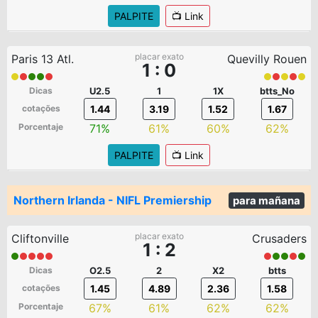
PALPITE
📺 Link
placar exato
Paris 13 Atl.
Quevilly Rouen
1 : 0
Dicas
U2.5
1
1X
btts_No
cotações
1.44
3.19
1.52
1.67
Porcentaje
71%
61%
60%
62%
PALPITE
📺 Link
Northern Irlanda - NIFL Premiership
para mañana
placar exato
Cliftonville
Crusaders
1 : 2
Dicas
O2.5
2
X2
btts
cotações
1.45
4.89
2.36
1.58
Porcentaje
67%
61%
62%
62%