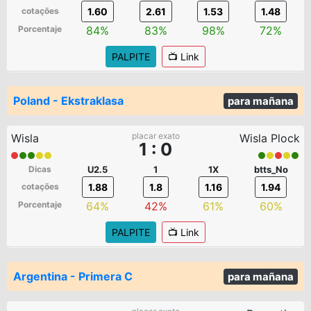
cotações
1.60
2.61
1.53
1.48
Porcentaje
84%
83%
98%
72%
PALPITE
📺 Link
Poland - Ekstraklasa
para mañana
placar exato
Wisla
Wisla Plock
1 : 0
Dicas
U2.5
1
1X
btts_No
cotações
1.88
1.8
1.16
1.94
Porcentaje
64%
42%
61%
60%
PALPITE
📺 Link
Argentina - Primera C
para mañana