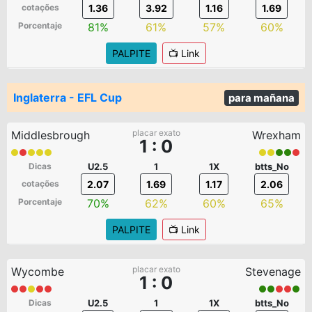
cotações
1.36
3.92
1.16
1.69
Porcentaje
81%
61%
57%
60%
PALPITE
📺 Link
Inglaterra - EFL Cup
para mañana
placar exato
Middlesbrough
Wrexham
1 : 0
Dicas
U2.5
1
1X
btts_No
cotações
2.07
1.69
1.17
2.06
Porcentaje
70%
62%
60%
65%
PALPITE
📺 Link
placar exato
Wycombe
Stevenage
1 : 0
Dicas
U2.5
1
1X
btts_No