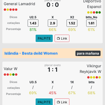
placar exato
Deportivo
0 : 0
General Lamadrid
Espanol
Dicas
U2.5
X
X2
btts_No
cotações
1.43
2.9
1.52
1.61
Porcentaje
81%
66%
69%
61%
PALPITE
📺 Link
Islândia - Besta deild Women
para mañana
placar exato
Vikingur
1 : 1
Valur W
Reykjavik W
Dicas
U3.5
X
1X
btts
/
/
/
/
cotações
69%
45%
67%
68%
Porcentaje
PALPITE
📺 Link