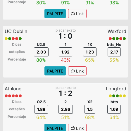
Porcentaje
80%
91%
91%
98%
PALPITE
📺 Link
placar exato
UC Dublin
Wexford
1 : 0
Dicas
U2.5
1
1X
btts_No
cotações
2.03
1.92
1.23
2.17
Porcentaje
80%
43%
65%
55%
PALPITE
📺 Link
placar exato
Athlone
Longford
1 : 2
Dicas
O2.5
2
X2
btts
cotações
1.88
2.86
1.5
1.69
Porcentaje
64%
51%
68%
64%
PALPITE
📺 Link