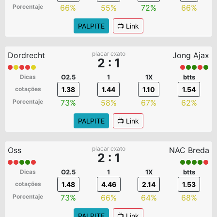
Porcentaje
66%
55%
72%
66%
PALPITE
📺 Link
placar exato
Dordrecht
Jong Ajax
2 : 1
Dicas
O2.5
1
1X
btts
cotações
1.38
1.44
1.10
1.54
Porcentaje
73%
58%
67%
62%
PALPITE
📺 Link
placar exato
Oss
NAC Breda
2 : 1
Dicas
O2.5
1
1X
btts
cotações
1.48
4.46
2.14
1.53
Porcentaje
73%
66%
64%
68%
PALPITE
📺 Link