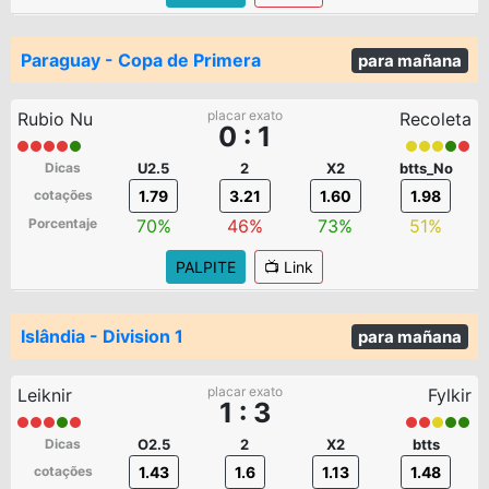
Paraguay - Copa de Primera
para mañana
placar exato
Rubio Nu
Recoleta
0 : 1
Dicas
U2.5
2
X2
btts_No
cotações
1.79
3.21
1.60
1.98
Porcentaje
70%
46%
73%
51%
PALPITE
📺 Link
Islândia - Division 1
para mañana
placar exato
Leiknir
Fylkir
1 : 3
Dicas
O2.5
2
X2
btts
cotações
1.43
1.6
1.13
1.48