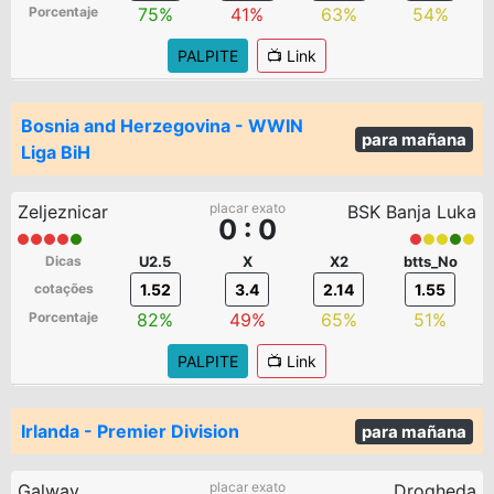
Porcentaje
75%
41%
63%
54%
PALPITE
📺 Link
Bosnia and Herzegovina - WWIN
para mañana
Liga BiH
placar exato
Zeljeznicar
BSK Banja Luka
0 : 0
Dicas
U2.5
X
X2
btts_No
cotações
1.52
3.4
2.14
1.55
Porcentaje
82%
49%
65%
51%
PALPITE
📺 Link
Irlanda - Premier Division
para mañana
placar exato
Galway
Drogheda