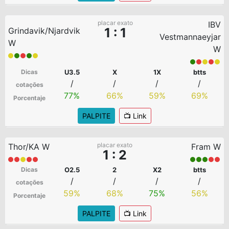
placar exato
IBV
1 : 1
Grindavik/Njardvik
Vestmannaeyjar
W
W
Dicas
U3.5
X
1X
btts
/
/
/
/
cotações
77%
66%
59%
69%
Porcentaje
PALPITE
📺 Link
placar exato
Thor/KA W
Fram W
1 : 2
Dicas
O2.5
2
X2
btts
/
/
/
/
cotações
59%
68%
75%
56%
Porcentaje
PALPITE
📺 Link