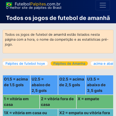
Futelbol
Palpites
.com.br
O melhor site de palpites do Brasil
Todos os jogos de futebol de amanhã
Todos os jogos de futebol de amanhã estão listados nesta
página com a hora, o nome da competição e as estatísticas pré-
jogo.
Palpites de futebol hoye
Palpites de Amanha
acima e abaix
O1.5 = acima
U2.5 =
O2.5 = acima
U3.5 =
de 1.5 gols
abaixo de
de 2,5 gols
abaixo de
2,5 gols
3,5 gols
1 = vitória em
2 = vitória fora de
X = empate
casa
casa
1X = vitória em casa ou
X2 = empata ou vitória fora