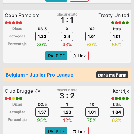
placar exato
Cobh Ramblers
Treaty United
1 : 1
Dicas
U3.5
X
X2
btts
cotações
1.33
3.4
1.61
1.61
Porcentaje
80%
48%
60%
55%
PALPITE
📺 Link
Belgium - Jupiler Pro League
para mañana
placar exato
Club Brugge KV
Kortrijk
3 : 2
Dicas
O2.5
1
1X
btts
cotações
1.37
1.23
1.01
1.84
Porcentaje
95%
42%
75%
63%
PALPITE
📺 Link