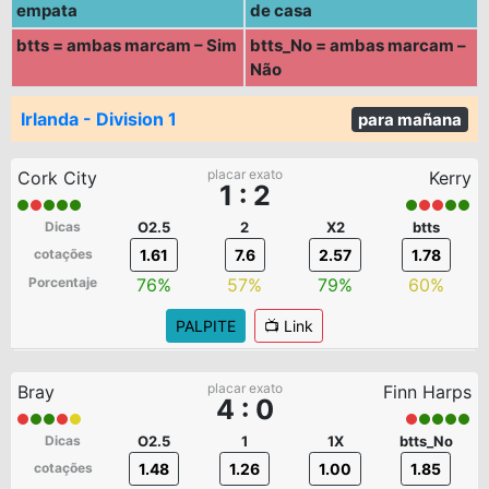
empata
de casa
btts = ambas marcam – Sim
btts_No = ambas marcam –
Não
Irlanda - Division 1
para mañana
placar exato
Cork City
Kerry
1 : 2
Dicas
O2.5
2
X2
btts
cotações
1.61
7.6
2.57
1.78
Porcentaje
76%
57%
79%
60%
PALPITE
📺 Link
placar exato
Bray
Finn Harps
4 : 0
Dicas
O2.5
1
1X
btts_No
cotações
1.48
1.26
1.00
1.85