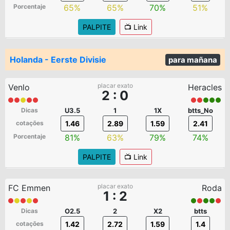
Porcentaje
65%
65%
70%
51%
PALPITE
📺 Link
Holanda - Eerste Divisie
para mañana
placar exato
Venlo
Heracles
2 : 0
Dicas
U3.5
1
1X
btts_No
cotações
1.46
2.89
1.59
2.41
Porcentaje
81%
63%
79%
74%
PALPITE
📺 Link
placar exato
FC Emmen
Roda
1 : 2
Dicas
O2.5
2
X2
btts
cotações
1.42
2.72
1.59
1.4