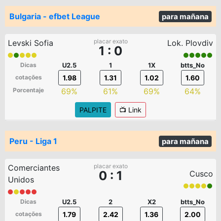
Bulgaria - efbet League
para mañana
placar exato
Levski Sofia
Lok. Plovdiv
1 : 0
Dicas
U2.5
1
1X
btts_No
cotações
1.98
1.31
1.02
1.60
Porcentaje
69%
61%
69%
64%
PALPITE
📺 Link
Peru - Liga 1
para mañana
placar exato
Comerciantes
0 : 1
Cusco
Unidos
Dicas
U2.5
2
X2
btts_No
cotações
1.79
2.42
1.36
2.00