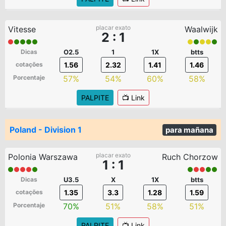
placar exato
Vitesse
Waalwijk
2 : 1
Dicas
O2.5
1
1X
btts
cotações
1.56
2.32
1.41
1.46
Porcentaje
57%
54%
60%
58%
PALPITE
📺 Link
Poland - Division 1
para mañana
placar exato
Polonia Warszawa
Ruch Chorzow
1 : 1
Dicas
U3.5
X
1X
btts
cotações
1.35
3.3
1.28
1.59
Porcentaje
70%
51%
58%
51%
PALPITE
📺 Link