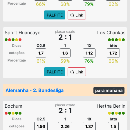
Porcentaje
66%
68%
79%
62%
PALPITE
📺 Link
placar exato
Sport Huancayo
Los Chankas
2 : 1
Dicas
O2.5
1
1X
btts
cotações
1.7
1.6
1.12
1.72
Porcentaje
61%
59%
76%
66%
PALPITE
📺 Link
Alemanha - 2. Bundesliga
para mañana
placar exato
Bochum
Hertha Berlin
2 : 1
Dicas
O2.5
1
1X
btts
cotações
1.56
2.26
1.37
1.5