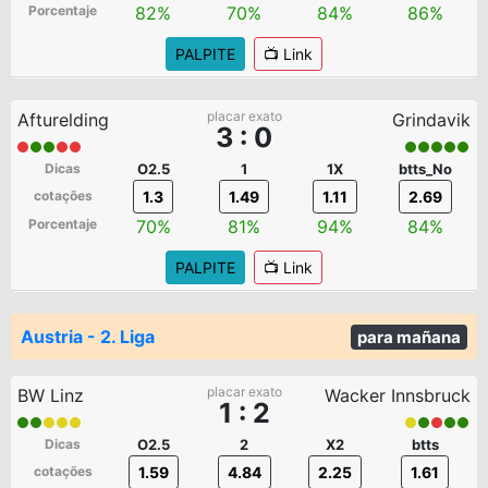
Porcentaje
82%
70%
84%
86%
PALPITE
📺 Link
placar exato
Afturelding
Grindavik
3 : 0
Dicas
O2.5
1
1X
btts_No
cotações
1.3
1.49
1.11
2.69
Porcentaje
70%
81%
94%
84%
PALPITE
📺 Link
Austria - 2. Liga
para mañana
placar exato
BW Linz
Wacker Innsbruck
1 : 2
Dicas
O2.5
2
X2
btts
cotações
1.59
4.84
2.25
1.61