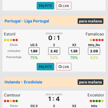
PALPITE
📺 Link
Portugal - Liga Portugal
para mañana
placar exato
Estoril
Famalicao
0 : 1
Dicas
U2.5
2
X2
btts_No
cotações
1.89
2.42
1.39
2.09
Porcentaje
75%
50%
79%
63%
PALPITE
📺 Link
Holanda - Eredivisie
para mañana
placar exato
Cambuur
Excelsior
1 : 4
Dicas
O2.5
2
X2
btts