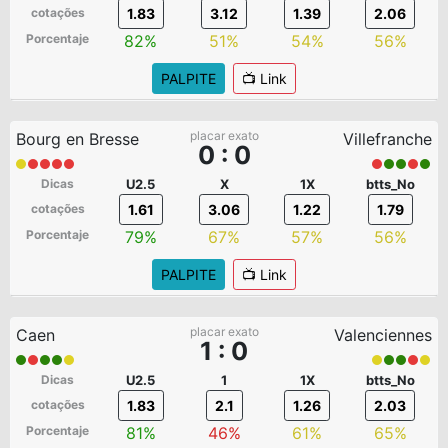
cotações
1.83
3.12
1.39
2.06
Porcentaje
82%
51%
54%
56%
PALPITE
📺 Link
placar exato
Bourg en Bresse
Villefranche
0 : 0
Dicas
U2.5
X
1X
btts_No
cotações
1.61
3.06
1.22
1.79
Porcentaje
79%
67%
57%
56%
PALPITE
📺 Link
placar exato
Caen
Valenciennes
1 : 0
Dicas
U2.5
1
1X
btts_No
cotações
1.83
2.1
1.26
2.03
Porcentaje
81%
46%
61%
65%