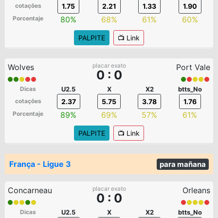
cotações
1.75
2.21
1.33
1.90
Porcentaje
80%
68%
61%
60%
PALPITE
📺 Link
placar exato
Wolves
Port Vale
0 : 0
Dicas
U2.5
X
X2
btts_No
cotações
2.37
5.75
3.78
1.76
Porcentaje
89%
69%
57%
61%
PALPITE
📺 Link
França - Ligue 3
para mañana
placar exato
Concarneau
Orleans
0 : 0
Dicas
U2.5
X
X2
btts_No