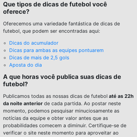
Que tipos de dicas de futebol você
oferece?
Oferecemos uma variedade fantástica de dicas de
futebol, que podem ser encontradas aqui:
Dicas do acumulador
Dicas para ambas as equipes pontuarem
Dicas de mais de 2,5 gols
Aposta do dia
A que horas você publica suas dicas de
futebol?
Publicamos todas as nossas dicas de futebol
até as 22h
da noite anterior
de cada partida. Ao postar neste
momento, podemos pesquisar minuciosamente as
notícias da equipe e obter valor antes que as
probabilidades comecem a diminuir. Certifique-se de
verificar o site neste momento para aproveitar ao