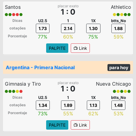
placar exato
Santos
Athletico
1 : 0
Dicas
U2.5
1
1X
btts_No
cotações
1.73
2.14
1.30
1.88
Porcentaje
77%
60%
75%
59%
PALPITE
📺 Link
Argentina - Primera Nacional
para hoy
placar exato
Gimnasia y Tiro
Nueva Chicago
1 : 0
Dicas
U2.5
1
1X
btts_No
cotações
1.34
1.89
1.13
1.48
Porcentaje
73%
55%
62%
53%
PALPITE
📺 Link