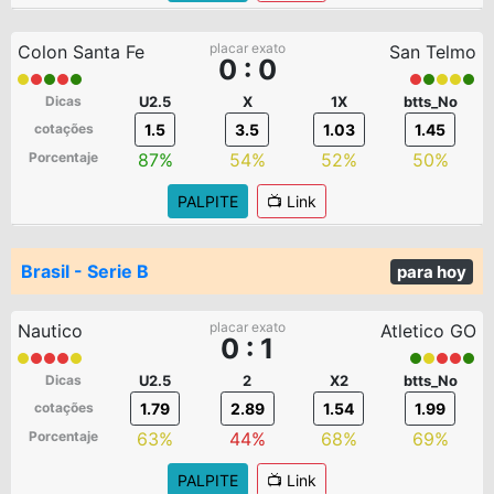
placar exato
Colon Santa Fe
San Telmo
0 : 0
Dicas
U2.5
X
1X
btts_No
cotações
1.5
3.5
1.03
1.45
Porcentaje
87%
54%
52%
50%
PALPITE
📺 Link
Brasil - Serie B
para hoy
placar exato
Nautico
Atletico GO
0 : 1
Dicas
U2.5
2
X2
btts_No
cotações
1.79
2.89
1.54
1.99
Porcentaje
63%
44%
68%
69%
PALPITE
📺 Link