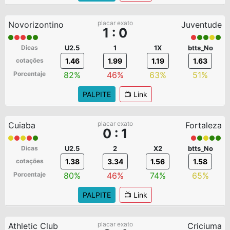
placar exato
Novorizontino
Juventude
1 : 0
Dicas
U2.5
1
1X
btts_No
cotações
1.46
1.99
1.19
1.63
Porcentaje
82%
46%
63%
51%
PALPITE
📺 Link
placar exato
Cuiaba
Fortaleza
0 : 1
Dicas
U2.5
2
X2
btts_No
cotações
1.38
3.34
1.56
1.58
Porcentaje
80%
46%
74%
65%
PALPITE
📺 Link
placar exato
Athletic Club
Criciuma