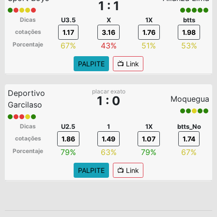
1 : 1
Dicas
U3.5
X
1X
btts
cotações
1.17
3.16
1.76
1.98
Porcentaje
67%
43%
51%
53%
PALPITE
📺 Link
placar exato
Deportivo
1 : 0
Moquegua
Garcilaso
Dicas
U2.5
1
1X
btts_No
cotações
1.86
1.49
1.07
1.74
Porcentaje
79%
63%
79%
67%
PALPITE
📺 Link