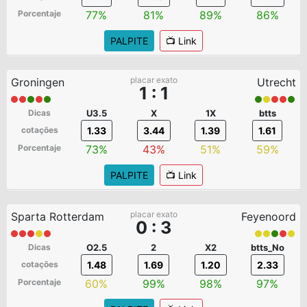
Porcentaje
77%
81%
89%
86%
PALPITE
📺 Link
placar exato
Groningen
Utrecht
1 : 1
Dicas
U3.5
X
1X
btts
cotações
1.33
3.44
1.39
1.61
Porcentaje
73%
43%
51%
59%
PALPITE
📺 Link
placar exato
Sparta Rotterdam
Feyenoord
0 : 3
Dicas
O2.5
2
X2
btts_No
cotações
1.48
1.69
1.20
2.33
Porcentaje
60%
99%
98%
97%