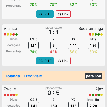
79%
70%
82%
83%
Porcentaje
PALPITE
📺 Link
placar exato
Alianza
Bucaramanga
1 : 1
Dicas
U3.5
X
1X
btts
cotações
1.14
3
1.44
1.97
Porcentaje
74%
43%
56%
60%
PALPITE
📺 Link
Holanda - Eredivisie
para hoy
placar exato
Zwolle
Ajax
0 : 5
Dicas
O2.5
2
X2
btts_No
cotações
1.41
1.50
1.12
2.29