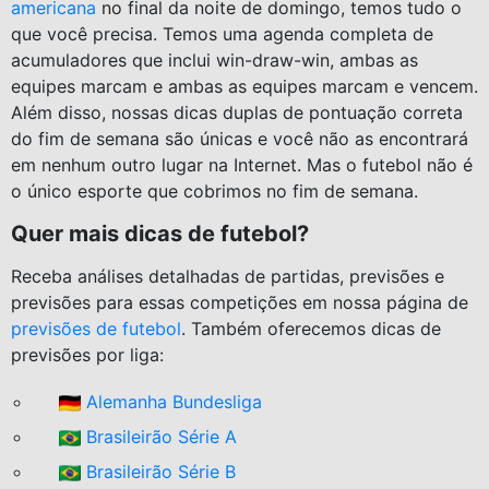
americana
no final da noite de domingo, temos tudo o
que você precisa. Temos uma agenda completa de
acumuladores que inclui win-draw-win, ambas as
equipes marcam e ambas as equipes marcam e vencem.
Além disso, nossas dicas duplas de pontuação correta
do fim de semana são únicas e você não as encontrará
em nenhum outro lugar na Internet. Mas o futebol não é
o único esporte que cobrimos no fim de semana.
Quer mais dicas de futebol?
Receba análises detalhadas de partidas, previsões e
previsões para essas competições em nossa página de
previsões de futebol
. Também oferecemos dicas de
previsões por liga:
Alemanha Bundesliga
Brasileirão Série A
Brasileirão Série B