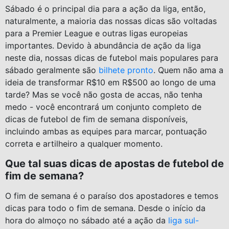
Sábado é o principal dia para a ação da liga, então,
naturalmente, a maioria das nossas dicas são voltadas
para a Premier League e outras ligas europeias
importantes. Devido à abundância de ação da liga
neste dia, nossas dicas de futebol mais populares para
sábado geralmente são
bilhete pronto
. Quem não ama a
ideia de transformar R$10 em R$500 ao longo de uma
tarde? Mas se você não gosta de accas, não tenha
medo - você encontrará um conjunto completo de
dicas de futebol de fim de semana disponíveis,
incluindo ambas as equipes para marcar, pontuação
correta e artilheiro a qualquer momento.
Que tal suas dicas de apostas de futebol de
fim de semana?
O fim de semana é o paraíso dos apostadores e temos
dicas para todo o fim de semana. Desde o início da
hora do almoço no sábado até a ação da
liga sul-