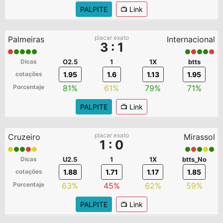
PALPITE
📺 Link
placar exato
Palmeiras
Internacional
3 : 1
Dicas
O2.5
1
1X
btts
cotações
1.95
1.6
1.13
1.95
Porcentaje
81%
61%
79%
71%
PALPITE
📺 Link
placar exato
Cruzeiro
Mirassol
1 : 0
Dicas
U2.5
1
1X
btts_No
cotações
1.88
1.71
1.17
1.85
Porcentaje
63%
45%
62%
59%
PALPITE
📺 Link