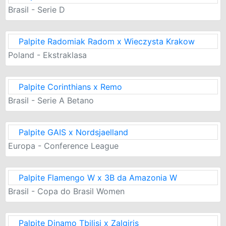
Brasil - Serie D
Palpite Radomiak Radom x Wieczysta Krakow
Poland - Ekstraklasa
Palpite Corinthians x Remo
Brasil - Serie A Betano
Palpite GAIS x Nordsjaelland
Europa - Conference League
Palpite Flamengo W x 3B da Amazonia W
Brasil - Copa do Brasil Women
Palpite Dinamo Tbilisi x Zalgiris