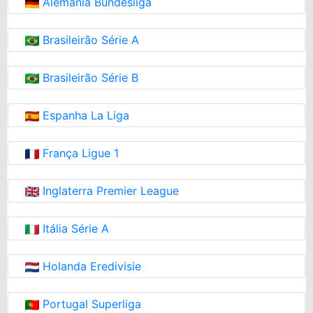
Alemania Bundesliga
Brasileirão Série A
Brasileirão Série B
Espanha La Liga
França Ligue 1
Inglaterra Premier League
Itália Série A
Holanda Eredivisie
Portugal Superliga