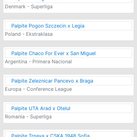
Denmark - Superliga
Palpite Pogon Szczecin x Legia
Poland - Ekstraklasa
Palpite Chaco For Ever x San Miguel
Argentina - Primera Nacional
Palpite Zeleznicar Pancevo x Braga
Europa - Conference League
Palpite UTA Arad x Otelul
Romania - Superliga
Palpite Trnava x CSKA 1948 Sofia