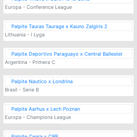
Europa - Conference League
Palpite Tauras Taurage x Kauno Zalgiris 2
Lithuania - I Lyga
Palpite Deportivo Paraguayo x Central Ballester
Argentina - Primera C
Palpite Nautico x Londrina
Brasil - Serie B
Palpite Aarhus x Lech Poznan
Europa - Champions League
Palpite Ceara x CRB