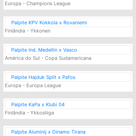
Europa - Champions League
Palpite KPV Kokkola x Rovaniemi
Finlândia - Ykkonen
Palpite Ind. Medellin x Vasco
América do Sul - Copa Sudamericana
Palpite Hajduk Split x Pafos
Europa - Europa League
Palpite KaPa x Klubi 04
Finlândia - Ykkosliiga
Palpite Aluminij x Dinamo Tirana