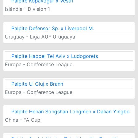
Palpite Kopavogur x Vestri
Islândia - Division 1
Palpite Defensor Sp. x Liverpool M.
Uruguay - Liga AUF Uruguaya
Palpite Hapoel Tel Aviv x Ludogorets
Europa - Conference League
Palpite U. Cluj x Brann
Europa - Conference League
Palpite Henan Songshan Longmen x Dalian Yingbo
China - FA Cup