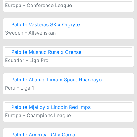
Europa - Conference League
Palpite Vasteras SK x Orgryte
Sweden - Allsvenskan
Palpite Mushuc Runa x Orense
Ecuador - Liga Pro
Palpite Alianza Lima x Sport Huancayo
Peru - Liga 1
Palpite Mjallby x Lincoln Red Imps
Europa - Champions League
Palpite America RN x Gama