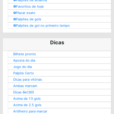
⚽️Palpites de amanhã
⚽️Favoritos de hoje
⚽️Placar exato
⚽️Palpites de gols
⚽️Palpites de gol no primeiro tempo
Dicas
Bilhete pronto
Aposta do dia
Jogo do dia
Palpite Certo
Dicas para vitórias
Ambas marcam
Dicas Bet365
Acima de 1.5 gols
Acima de 2.5 gols
Artilheiro para marcar