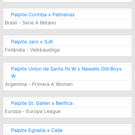
Palpite Coritiba x Palmeiras
Brasil - Serie A Betano
Palpite Jaro x SJK
Finlândia - Veikkausliiga
Palpite Union de Santa Fe W x Newells Old Boys
W
Argentina - Primera A Women
Palpite St. Gallen x Benfica
Europa - Europa League
Palpite Egnatia x Celje