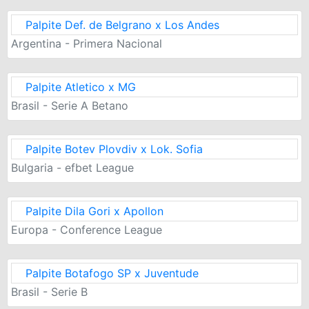
Palpite Def. de Belgrano x Los Andes
Argentina - Primera Nacional
Palpite Atletico x MG
Brasil - Serie A Betano
Palpite Botev Plovdiv x Lok. Sofia
Bulgaria - efbet League
Palpite Dila Gori x Apollon
Europa - Conference League
Palpite Botafogo SP x Juventude
Brasil - Serie B