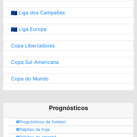
Liga dos Campeões
Liga Europa
Copa Libertadores
Copa Sul-Americana
Copa do Mundo
Prognósticos
⚽️Prognósticos de futebol
⚽️Palpites de hoje