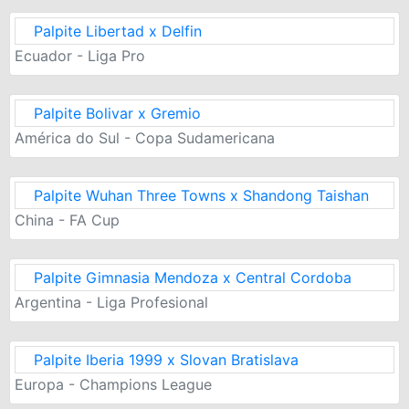
Palpite Libertad x Delfin
Ecuador - Liga Pro
Palpite Bolivar x Gremio
América do Sul - Copa Sudamericana
Palpite Wuhan Three Towns x Shandong Taishan
China - FA Cup
Palpite Gimnasia Mendoza x Central Cordoba
Argentina - Liga Profesional
Palpite Iberia 1999 x Slovan Bratislava
Europa - Champions League