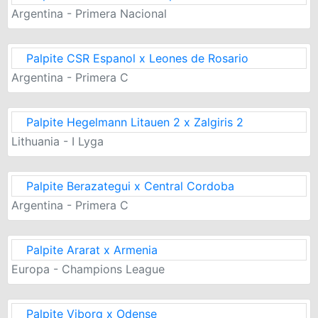
Argentina - Primera Nacional
Palpite CSR Espanol x Leones de Rosario
Argentina - Primera C
Palpite Hegelmann Litauen 2 x Zalgiris 2
Lithuania - I Lyga
Palpite Berazategui x Central Cordoba
Argentina - Primera C
Palpite Ararat x Armenia
Europa - Champions League
Palpite Viborg x Odense