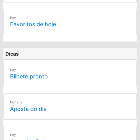
Hoy
Favoritos de hoje
Dicas
Hoy
Bilhete pronto
Mañana
Aposta do dia
Hoy