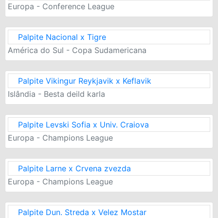
Europa - Conference League
Palpite Nacional x Tigre
América do Sul - Copa Sudamericana
Palpite Vikingur Reykjavik x Keflavik
Islândia - Besta deild karla
Palpite Levski Sofia x Univ. Craiova
Europa - Champions League
Palpite Larne x Crvena zvezda
Europa - Champions League
Palpite Dun. Streda x Velez Mostar