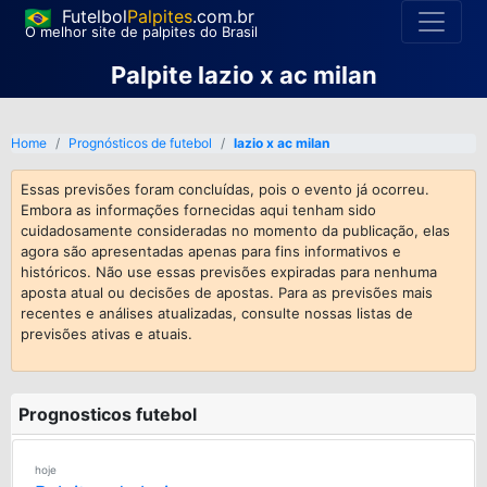
Futelbol
Palpites
.com.br
O melhor site de palpites do Brasil
Palpite lazio x ac milan
Home
Prognósticos de futebol
lazio x ac milan
Essas previsões foram concluídas, pois o evento já ocorreu.
Embora as informações fornecidas aqui tenham sido
cuidadosamente consideradas no momento da publicação, elas
agora são apresentadas apenas para fins informativos e
históricos. Não use essas previsões expiradas para nenhuma
aposta atual ou decisões de apostas. Para as previsões mais
recentes e análises atualizadas, consulte nossas listas de
previsões ativas e atuais.
Prognosticos futebol
hoje