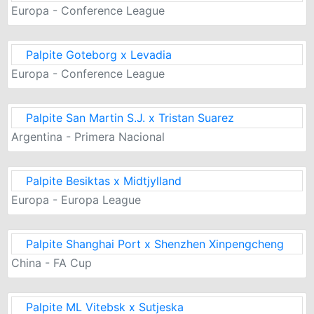
Europa - Conference League
Palpite Goteborg x Levadia
Europa - Conference League
Palpite San Martin S.J. x Tristan Suarez
Argentina - Primera Nacional
Palpite Besiktas x Midtjylland
Europa - Europa League
Palpite Shanghai Port x Shenzhen Xinpengcheng
China - FA Cup
Palpite ML Vitebsk x Sutjeska