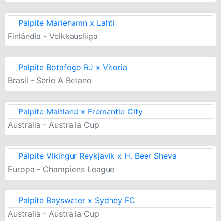
Palpite Mariehamn x Lahti
Finlândia - Veikkausliiga
Palpite Botafogo RJ x Vitoria
Brasil - Serie A Betano
Palpite Maitland x Fremantle City
Australia - Australia Cup
Palpite Vikingur Reykjavik x H. Beer Sheva
Europa - Champions League
Palpite Bayswater x Sydney FC
Australia - Australia Cup