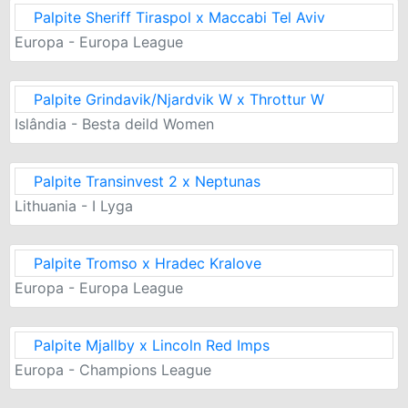
Palpite Sheriff Tiraspol x Maccabi Tel Aviv
Europa - Europa League
Palpite Grindavik/Njardvik W x Throttur W
Islândia - Besta deild Women
Palpite Transinvest 2 x Neptunas
Lithuania - I Lyga
Palpite Tromso x Hradec Kralove
Europa - Europa League
Palpite Mjallby x Lincoln Red Imps
Europa - Champions League