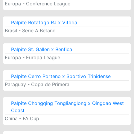
Europa - Conference League
Palpite Botafogo RJ x Vitoria
Brasil - Serie A Betano
Palpite St. Gallen x Benfica
Europa - Europa League
Palpite Cerro Porteno x Sportivo Trinidense
Paraguay - Copa de Primera
Palpite Chongqing Tonglianglong x Qingdao West
Coast
China - FA Cup