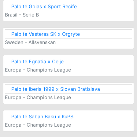
Palpite Goias x Sport Recife
Brasil - Serie B
Palpite Vasteras SK x Orgryte
Sweden - Allsvenskan
Palpite Egnatia x Celje
Europa - Champions League
Palpite Iberia 1999 x Slovan Bratislava
Europa - Champions League
Palpite Sabah Baku x KuPS
Europa - Champions League