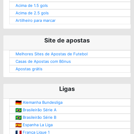
Acima de 1.5 gols
Acima de 2.5 gols
Artilheiro para marcar
Site de apostas
Melhores Sites de Apostas de Futebol
Casas de Apostas com Bônus
Apostas grátis
Ligas
Alemanha Bundesliga
Brasileirão Série A
Brasileirão Série B
Espanha La Liga
França Ligue 1