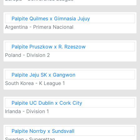
Palpite Quilmes x Gimnasia Jujuy
Argentina - Primera Nacional
Palpite Pruszkow x R. Rzeszow
Poland - Division 2
Palpite Jeju SK x Gangwon
South Korea - K League 1
Palpite UC Dublin x Cork City
Irlanda - Division 1
Palpite Norrby x Sundsvall
Sweden - Superettan