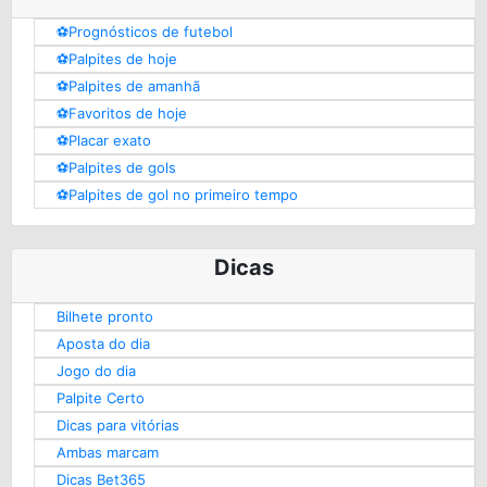
⚽️Prognósticos de futebol
⚽️Palpites de hoje
⚽️Palpites de amanhã
⚽️Favoritos de hoje
⚽️Placar exato
⚽️Palpites de gols
⚽️Palpites de gol no primeiro tempo
Dicas
Bilhete pronto
Aposta do dia
Jogo do dia
Palpite Certo
Dicas para vitórias
Ambas marcam
Dicas Bet365