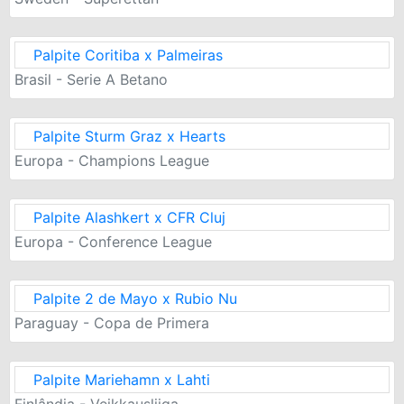
Palpite Coritiba x Palmeiras
Brasil - Serie A Betano
Palpite Sturm Graz x Hearts
Europa - Champions League
Palpite Alashkert x CFR Cluj
Europa - Conference League
Palpite 2 de Mayo x Rubio Nu
Paraguay - Copa de Primera
Palpite Mariehamn x Lahti