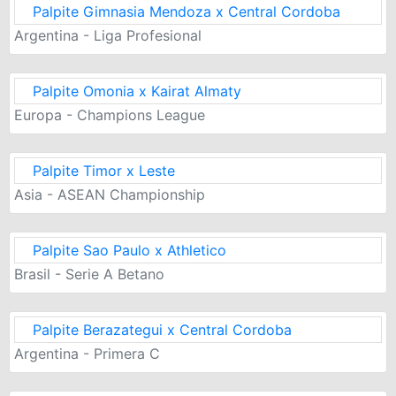
Palpite Gimnasia Mendoza x Central Cordoba
Argentina - Liga Profesional
Palpite Omonia x Kairat Almaty
Europa - Champions League
Palpite Timor x Leste
Asia - ASEAN Championship
Palpite Sao Paulo x Athletico
Brasil - Serie A Betano
Palpite Berazategui x Central Cordoba
Argentina - Primera C