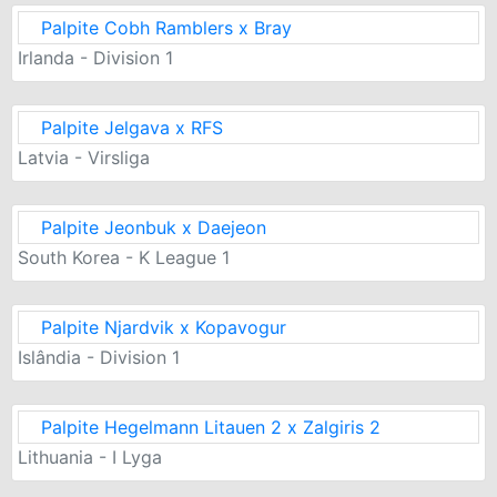
Palpite Cobh Ramblers x Bray
Irlanda - Division 1
Palpite Jelgava x RFS
Latvia - Virsliga
Palpite Jeonbuk x Daejeon
South Korea - K League 1
Palpite Njardvik x Kopavogur
Islândia - Division 1
Palpite Hegelmann Litauen 2 x Zalgiris 2
Lithuania - I Lyga