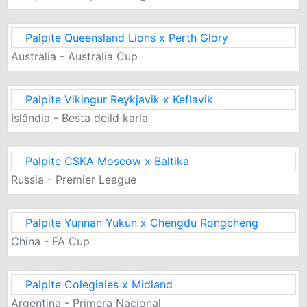
Palpite Queensland Lions x Perth Glory
Australia - Australia Cup
Palpite Vikingur Reykjavik x Keflavik
Islândia - Besta deild karla
Palpite CSKA Moscow x Baltika
Russia - Premier League
Palpite Yunnan Yukun x Chengdu Rongcheng
China - FA Cup
Palpite Colegiales x Midland
Argentina - Primera Nacional