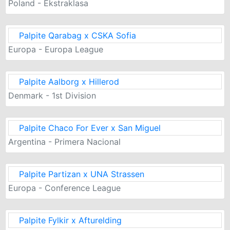
Poland - Ekstraklasa
Palpite Qarabag x CSKA Sofia
Europa - Europa League
Palpite Aalborg x Hillerod
Denmark - 1st Division
Palpite Chaco For Ever x San Miguel
Argentina - Primera Nacional
Palpite Partizan x UNA Strassen
Europa - Conference League
Palpite Fylkir x Afturelding