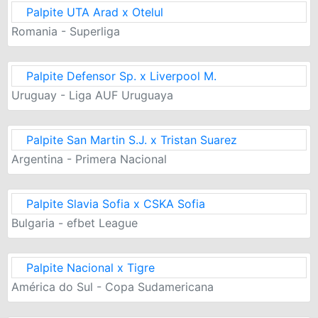
Palpite UTA Arad x Otelul
Romania - Superliga
Palpite Defensor Sp. x Liverpool M.
Uruguay - Liga AUF Uruguaya
Palpite San Martin S.J. x Tristan Suarez
Argentina - Primera Nacional
Palpite Slavia Sofia x CSKA Sofia
Bulgaria - efbet League
Palpite Nacional x Tigre
América do Sul - Copa Sudamericana