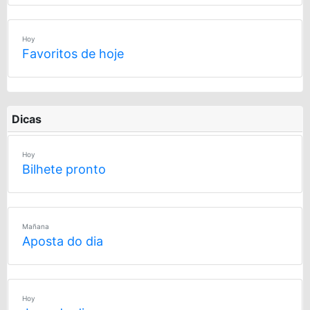
Hoy
Favoritos de hoje
Dicas
Hoy
Bilhete pronto
Mañana
Aposta do dia
Hoy