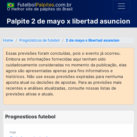
Futelbol
Palpites
.com.br
O melhor site de palpites do Brasil
Palpite 2 de mayo x libertad asuncion
Home
Prognósticos de futebol
2 de mayo x libertad asuncion
Essas previsões foram concluídas, pois o evento já ocorreu.
Embora as informações fornecidas aqui tenham sido
cuidadosamente consideradas no momento da publicação, elas
agora são apresentadas apenas para fins informativos e
históricos. Não use essas previsões expiradas para nenhuma
aposta atual ou decisões de apostas. Para as previsões mais
recentes e análises atualizadas, consulte nossas listas de
previsões ativas e atuais.
Prognosticos futebol
hoje