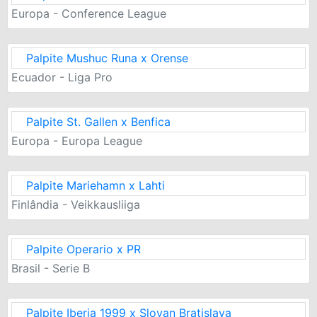
Europa - Conference League
Palpite Mushuc Runa x Orense
Ecuador - Liga Pro
Palpite St. Gallen x Benfica
Europa - Europa League
Palpite Mariehamn x Lahti
Finlândia - Veikkausliiga
Palpite Operario x PR
Brasil - Serie B
Palpite Iberia 1999 x Slovan Bratislava