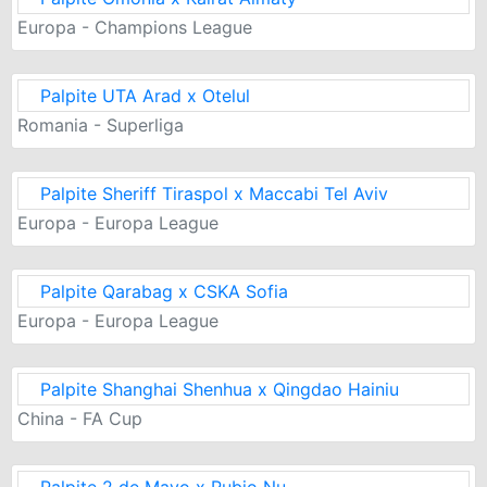
Europa - Champions League
Palpite UTA Arad x Otelul
Romania - Superliga
Palpite Sheriff Tiraspol x Maccabi Tel Aviv
Europa - Europa League
Palpite Qarabag x CSKA Sofia
Europa - Europa League
Palpite Shanghai Shenhua x Qingdao Hainiu
China - FA Cup