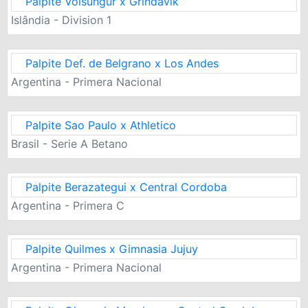
Palpite Volsungur x Grindavik
Islândia - Division 1
Palpite Def. de Belgrano x Los Andes
Argentina - Primera Nacional
Palpite Sao Paulo x Athletico
Brasil - Serie A Betano
Palpite Berazategui x Central Cordoba
Argentina - Primera C
Palpite Quilmes x Gimnasia Jujuy
Argentina - Primera Nacional