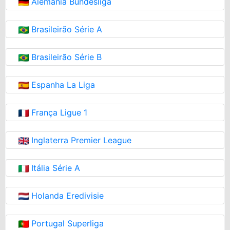
Alemania Bundesliga
Brasileirão Série A
Brasileirão Série B
Espanha La Liga
França Ligue 1
Inglaterra Premier League
Itália Série A
Holanda Eredivisie
Portugal Superliga