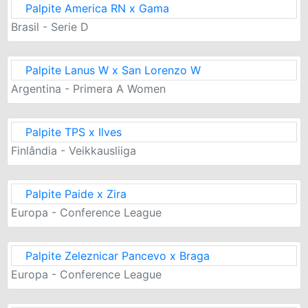
Palpite America RN x Gama
Brasil - Serie D
Palpite Lanus W x San Lorenzo W
Argentina - Primera A Women
Palpite TPS x Ilves
Finlândia - Veikkausliiga
Palpite Paide x Zira
Europa - Conference League
Palpite Zeleznicar Pancevo x Braga
Europa - Conference League