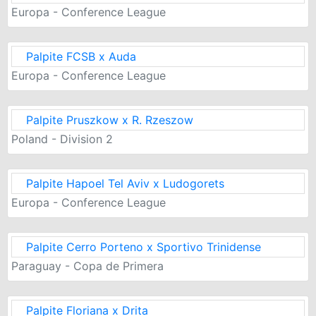
Europa - Conference League
Palpite FCSB x Auda
Europa - Conference League
Palpite Pruszkow x R. Rzeszow
Poland - Division 2
Palpite Hapoel Tel Aviv x Ludogorets
Europa - Conference League
Palpite Cerro Porteno x Sportivo Trinidense
Paraguay - Copa de Primera
Palpite Floriana x Drita