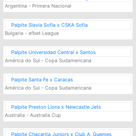
Argentina - Primera Nacional
Palpite Slavia Sofia x CSKA Sofia
Bulgaria - efbet League
Palpite Universidad Central x Santos
América do Sul - Copa Sudamericana
Palpite Santa Fe x Caracas
América do Sul - Copa Sudamericana
Palpite Preston Lions x Newcastle Jets
Australia - Australia Cup
Palpite Chacarita Juniors x Club A. Guemes