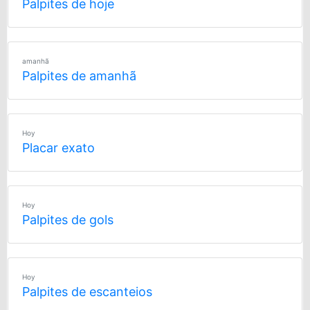
Palpites de hoje
amanhã
Palpites de amanhã
Hoy
Placar exato
Hoy
Palpites de gols
Hoy
Palpites de escanteios