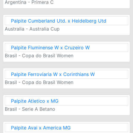
Argentina - Primera C
Palpite Cumberland Utd. x Heidelberg Utd
Australia - Australia Cup
Palpite Fluminense W x Cruzeiro W
Brasil - Copa do Brasil Women
Palpite Ferroviaria W x Corinthians W
Brasil - Copa do Brasil Women
Palpite Atletico x MG
Brasil - Serie A Betano
Palpite Avai x America MG