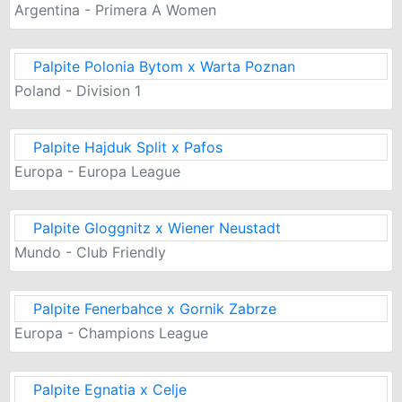
Argentina - Primera A Women
Palpite Polonia Bytom x Warta Poznan
Poland - Division 1
Palpite Hajduk Split x Pafos
Europa - Europa League
Palpite Gloggnitz x Wiener Neustadt
Mundo - Club Friendly
Palpite Fenerbahce x Gornik Zabrze
Europa - Champions League
Palpite Egnatia x Celje