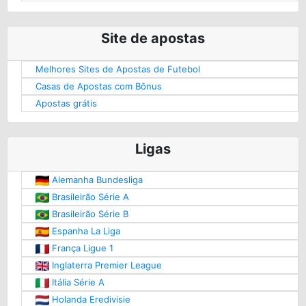
Site de apostas
Melhores Sites de Apostas de Futebol
Casas de Apostas com Bônus
Apostas grátis
Ligas
Alemanha Bundesliga
Brasileirão Série A
Brasileirão Série B
Espanha La Liga
França Ligue 1
Inglaterra Premier League
Itália Série A
Holanda Eredivisie