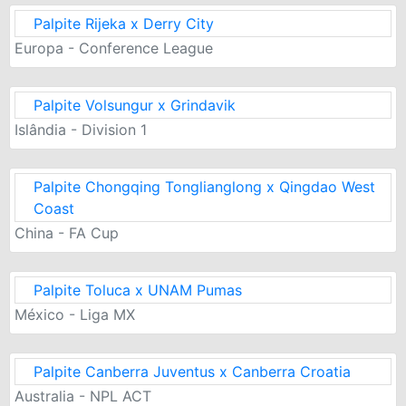
Palpite Rijeka x Derry City
Europa - Conference League
Palpite Volsungur x Grindavik
Islândia - Division 1
Palpite Chongqing Tonglianglong x Qingdao West
Coast
China - FA Cup
Palpite Toluca x UNAM Pumas
México - Liga MX
Palpite Canberra Juventus x Canberra Croatia
Australia - NPL ACT