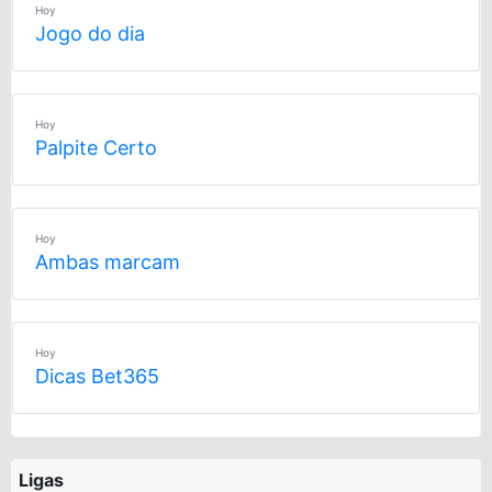
Hoy
Jogo do dia
Hoy
Palpite Certo
Hoy
Ambas marcam
Hoy
Dicas Bet365
Ligas