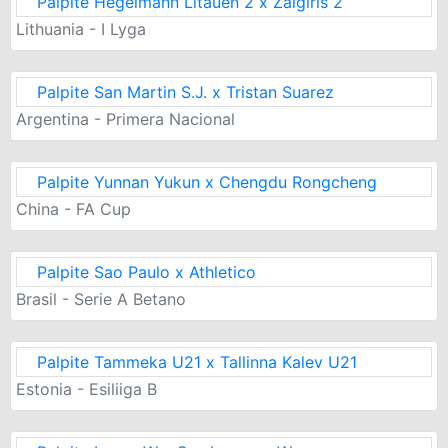
Palpite Hegelmann Litauen 2 x Zalgiris 2
Lithuania - I Lyga
Palpite San Martin S.J. x Tristan Suarez
Argentina - Primera Nacional
Palpite Yunnan Yukun x Chengdu Rongcheng
China - FA Cup
Palpite Sao Paulo x Athletico
Brasil - Serie A Betano
Palpite Tammeka U21 x Tallinna Kalev U21
Estonia - Esiliiga B