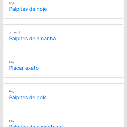
hoje
Palpites de hoje
amanhã
Palpites de amanhã
Hoy
Placar exato
Hoy
Palpites de gols
Hoy
Palpites de escanteios