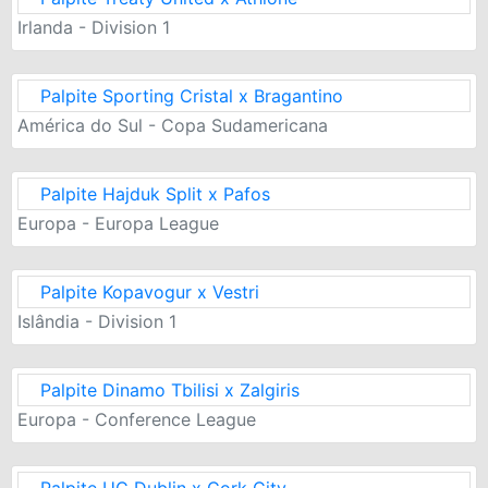
Irlanda - Division 1
Palpite Sporting Cristal x Bragantino
América do Sul - Copa Sudamericana
Palpite Hajduk Split x Pafos
Europa - Europa League
Palpite Kopavogur x Vestri
Islândia - Division 1
Palpite Dinamo Tbilisi x Zalgiris
Europa - Conference League