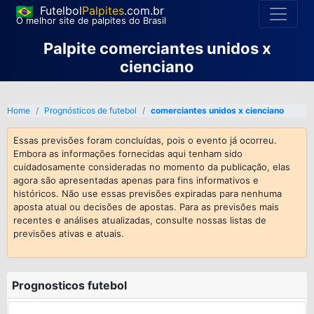
Futelbol
Palpites
.com.br
O melhor site de palpites do Brasil
Palpite comerciantes unidos x
cienciano
Home
Prognósticos de futebol
comerciantes unidos x cienciano
Essas previsões foram concluídas, pois o evento já ocorreu.
Embora as informações fornecidas aqui tenham sido
cuidadosamente consideradas no momento da publicação, elas
agora são apresentadas apenas para fins informativos e
históricos. Não use essas previsões expiradas para nenhuma
aposta atual ou decisões de apostas. Para as previsões mais
recentes e análises atualizadas, consulte nossas listas de
previsões ativas e atuais.
Prognosticos futebol