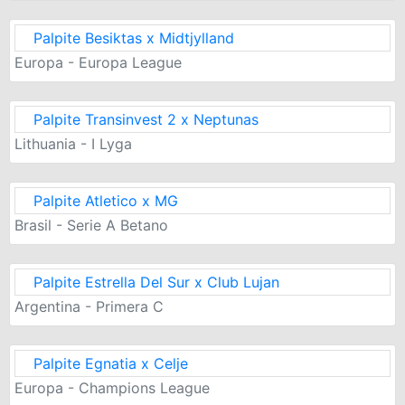
Palpite Besiktas x Midtjylland
Europa - Europa League
Palpite Transinvest 2 x Neptunas
Lithuania - I Lyga
Palpite Atletico x MG
Brasil - Serie A Betano
Palpite Estrella Del Sur x Club Lujan
Argentina - Primera C
Palpite Egnatia x Celje
Europa - Champions League