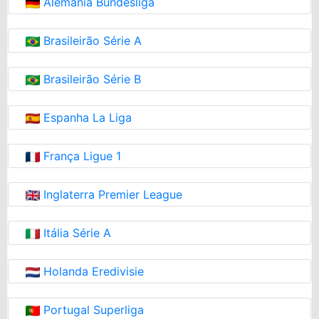
Alemania Bundesliga
Brasileirão Série A
Brasileirão Série B
Espanha La Liga
França Ligue 1
Inglaterra Premier League
Itália Série A
Holanda Eredivisie
Portugal Superliga