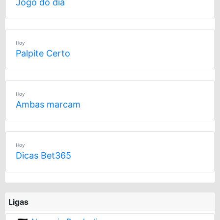
Jogo do dia
Hoy
Palpite Certo
Hoy
Ambas marcam
Hoy
Dicas Bet365
Ligas