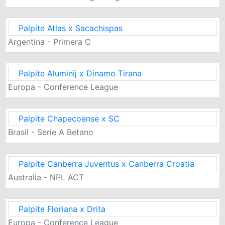
Palpite Atlas x Sacachispas
Argentina - Primera C
Palpite Aluminij x Dinamo Tirana
Europa - Conference League
Palpite Chapecoense x SC
Brasil - Serie A Betano
Palpite Canberra Juventus x Canberra Croatia
Australia - NPL ACT
Palpite Floriana x Drita
Europa - Conference League