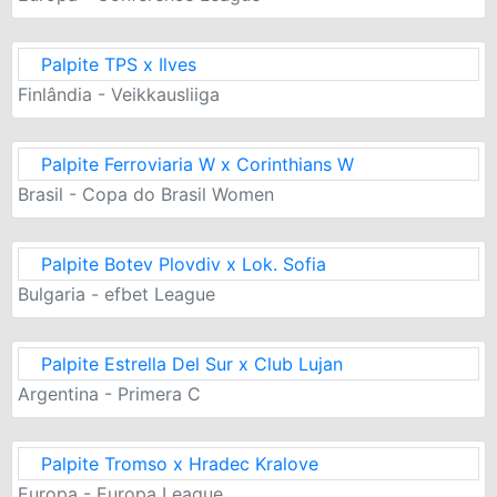
Palpite TPS x Ilves
Finlândia - Veikkausliiga
Palpite Ferroviaria W x Corinthians W
Brasil - Copa do Brasil Women
Palpite Botev Plovdiv x Lok. Sofia
Bulgaria - efbet League
Palpite Estrella Del Sur x Club Lujan
Argentina - Primera C
Palpite Tromso x Hradec Kralove
Europa - Europa League