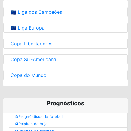
Liga dos Campeões
Liga Europa
Copa Libertadores
Copa Sul-Americana
Copa do Mundo
Prognósticos
⚽️Prognósticos de futebol
⚽️Palpites de hoje