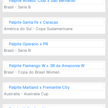
Palpite Athletic Club x Sao Bernardo
Brasil - Serie B
Palpite Santa Fe x Caracas
América do Sul - Copa Sudamericana
Palpite Operario x PR
Brasil - Serie B
Palpite Flamengo W x 3B da Amazonia W
Brasil - Copa do Brasil Women
Palpite Maitland x Fremantle City
Australia - Australia Cup