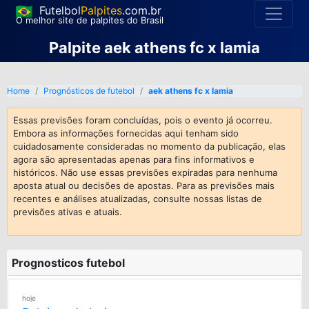
Futelbol
Palpites
.com.br
O melhor site de palpites do Brasil
Palpite aek athens fc x lamia
Home
Prognósticos de futebol
aek athens fc x lamia
Essas previsões foram concluídas, pois o evento já ocorreu.
Embora as informações fornecidas aqui tenham sido
cuidadosamente consideradas no momento da publicação, elas
agora são apresentadas apenas para fins informativos e
históricos. Não use essas previsões expiradas para nenhuma
aposta atual ou decisões de apostas. Para as previsões mais
recentes e análises atualizadas, consulte nossas listas de
previsões ativas e atuais.
Prognosticos futebol
hoje