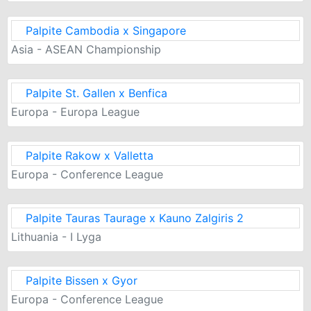
Palpite Cambodia x Singapore
Asia - ASEAN Championship
Palpite St. Gallen x Benfica
Europa - Europa League
Palpite Rakow x Valletta
Europa - Conference League
Palpite Tauras Taurage x Kauno Zalgiris 2
Lithuania - I Lyga
Palpite Bissen x Gyor
Europa - Conference League