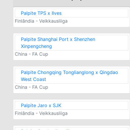
Palpite TPS x Ilves
Finlândia - Veikkausliiga
Palpite Shanghai Port x Shenzhen
Xinpengcheng
China - FA Cup
Palpite Chongqing Tonglianglong x Qingdao
West Coast
China - FA Cup
Palpite Jaro x SJK
Finlândia - Veikkausliiga