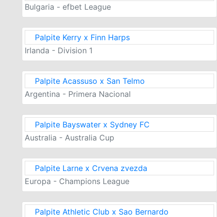
Bulgaria - efbet League
Palpite Kerry x Finn Harps
Irlanda - Division 1
Palpite Acassuso x San Telmo
Argentina - Primera Nacional
Palpite Bayswater x Sydney FC
Australia - Australia Cup
Palpite Larne x Crvena zvezda
Europa - Champions League
Palpite Athletic Club x Sao Bernardo