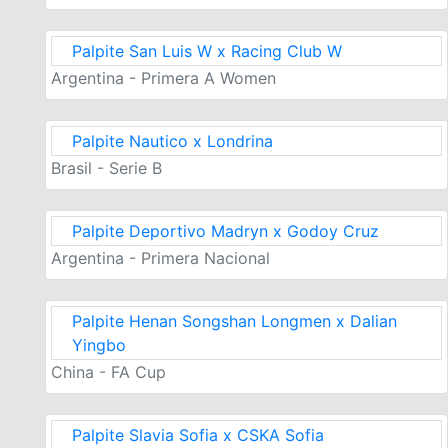
Palpite San Luis W x Racing Club W
Argentina - Primera A Women
Palpite Nautico x Londrina
Brasil - Serie B
Palpite Deportivo Madryn x Godoy Cruz
Argentina - Primera Nacional
Palpite Henan Songshan Longmen x Dalian
Yingbo
China - FA Cup
Palpite Slavia Sofia x CSKA Sofia