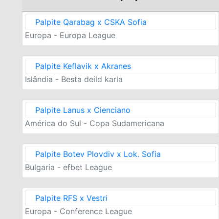
Palpite Qarabag x CSKA Sofia
Europa - Europa League
Palpite Keflavik x Akranes
Islândia - Besta deild karla
Palpite Lanus x Cienciano
América do Sul - Copa Sudamericana
Palpite Botev Plovdiv x Lok. Sofia
Bulgaria - efbet League
Palpite RFS x Vestri
Europa - Conference League