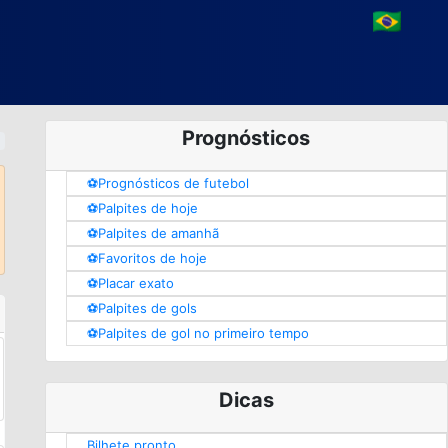
Prognósticos
⚽️Prognósticos de futebol
⚽️Palpites de hoje
⚽️Palpites de amanhã
⚽️Favoritos de hoje
⚽️Placar exato
⚽️Palpites de gols
⚽️Palpites de gol no primeiro tempo
Dicas
Bilhete pronto