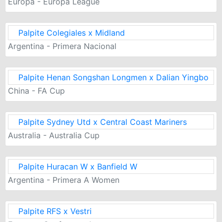
Europa - Europa League
Palpite Colegiales x Midland
Argentina - Primera Nacional
Palpite Henan Songshan Longmen x Dalian Yingbo
China - FA Cup
Palpite Sydney Utd x Central Coast Mariners
Australia - Australia Cup
Palpite Huracan W x Banfield W
Argentina - Primera A Women
Palpite RFS x Vestri