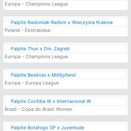
Europa - Champions League
Palpite Radomiak Radom x Wieczysta Krakow
Poland - Ekstraklasa
Palpite Thun x Din. Zagreb
Europa - Champions League
Palpite Besiktas x Midtjylland
Europa - Europa League
Palpite Coritiba W x Internacional W
Brasil - Copa do Brasil Women
Palpite Botafogo SP x Juventude