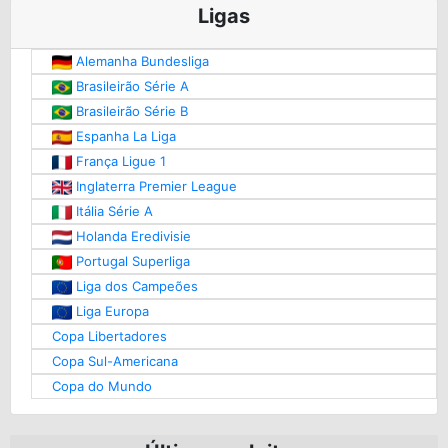
Ligas
Alemanha Bundesliga
Brasileirão Série A
Brasileirão Série B
Espanha La Liga
França Ligue 1
Inglaterra Premier League
Itália Série A
Holanda Eredivisie
Portugal Superliga
Liga dos Campeões
Liga Europa
Copa Libertadores
Copa Sul-Americana
Copa do Mundo