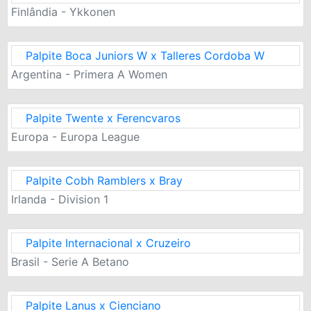
Finlândia - Ykkonen
Palpite Boca Juniors W x Talleres Cordoba W
Argentina - Primera A Women
Palpite Twente x Ferencvaros
Europa - Europa League
Palpite Cobh Ramblers x Bray
Irlanda - Division 1
Palpite Internacional x Cruzeiro
Brasil - Serie A Betano
Palpite Lanus x Cienciano