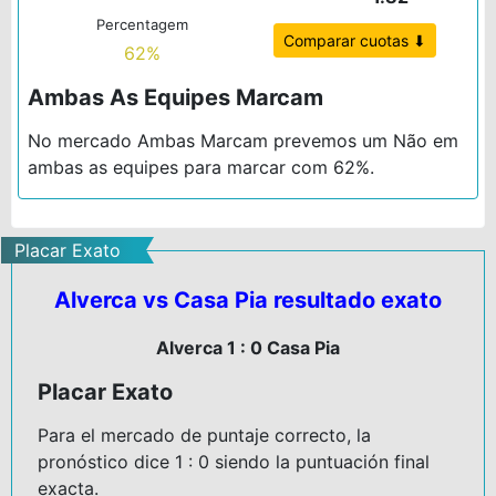
Percentagem
Comparar cuotas ⬇
62%
Ambas As Equipes Marcam
No mercado Ambas Marcam prevemos um Não em
ambas as equipes para marcar com 62%.
Placar Exato
Alverca vs Casa Pia resultado exato
Alverca 1 : 0 Casa Pia
Placar Exato
Para el mercado de puntaje correcto, la
pronóstico dice 1 : 0 siendo la puntuación final
exacta.