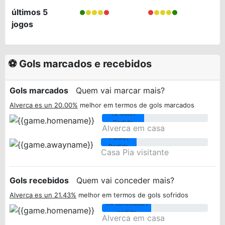
últimos 5
jogos
⚽ Gols marcados e recebidos
Gols marcados
Quem vai marcar mais?
Alverca es un 20.00%
melhor em termos de gols marcados
1.2 Gols /
Partida
Alverca em casa
1 Gols /
Partida
Casa Pia visitante
Gols recebidos
Quem vai conceder mais?
Alverca es un 21.43%
melhor em termos de gols sofridos
1.4 concedido /
partido
Alverca em casa