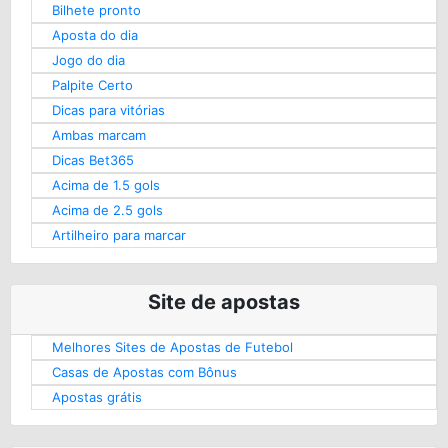
Bilhete pronto
Aposta do dia
Jogo do dia
Palpite Certo
Dicas para vitórias
Ambas marcam
Dicas Bet365
Acima de 1.5 gols
Acima de 2.5 gols
Artilheiro para marcar
Site de apostas
Melhores Sites de Apostas de Futebol
Casas de Apostas com Bônus
Apostas grátis