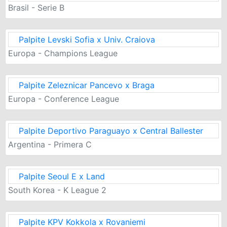
Brasil - Serie B
Palpite Levski Sofia x Univ. Craiova
Europa - Champions League
Palpite Zeleznicar Pancevo x Braga
Europa - Conference League
Palpite Deportivo Paraguayo x Central Ballester
Argentina - Primera C
Palpite Seoul E x Land
South Korea - K League 2
Palpite KPV Kokkola x Rovaniemi