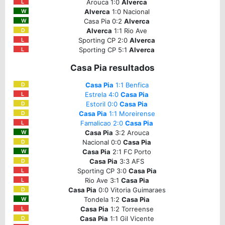
Arouca 1:0
Alverca
L
Alverca
1:0 Nacional
W
Casa Pia 0:2
Alverca
W
Alverca
1:1 Rio Ave
D
Sporting CP 2:0
Alverca
L
Sporting CP 5:1
Alverca
L
Casa Pia resultados
Casa Pia
1:1 Benfica
D
Estrela 4:0
Casa Pia
L
Estoril 0:0
Casa Pia
D
Casa Pia
1:1 Moreirense
D
Famalicao 2:0
Casa Pia
L
Casa Pia
3:2 Arouca
W
Nacional 0:0
Casa Pia
D
Casa Pia
2:1 FC Porto
W
Casa Pia
3:3 AFS
D
Sporting CP 3:0
Casa Pia
L
Rio Ave 3:1
Casa Pia
L
Casa Pia
0:0 Vitoria Guimaraes
D
Tondela 1:2
Casa Pia
W
Casa Pia
1:2 Torreense
L
Casa Pia
1:1 Gil Vicente
D