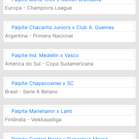
Europa - Champions League
Palpite Chacarita Juniors x Club A. Guemes
Argentina - Primera Nacional
Palpite Ind. Medellin x Vasco
América do Sul - Copa Sudamericana
Palpite Chapecoense x SC
Brasil - Serie A Betano
Palpite Mariehamn x Lahti
Finlândia - Veikkausliiga
Palpite Central Norte x Deportivo Moron