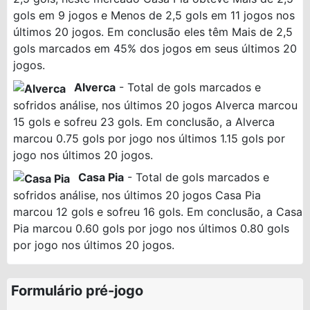
gols em 9 jogos e Menos de 2,5 gols em 11 jogos nos
últimos 20 jogos. Em conclusão eles têm Mais de 2,5
gols marcados em 45% dos jogos em seus últimos 20
jogos.
Alverca
- Total de gols marcados e
sofridos análise, nos últimos 20 jogos Alverca marcou
15 gols e sofreu 23 gols. Em conclusão, a Alverca
marcou 0.75 gols por jogo nos últimos 1.15 gols por
jogo nos últimos 20 jogos.
Casa Pia
- Total de gols marcados e
sofridos análise, nos últimos 20 jogos Casa Pia
marcou 12 gols e sofreu 16 gols. Em conclusão, a Casa
Pia marcou 0.60 gols por jogo nos últimos 0.80 gols
por jogo nos últimos 20 jogos.
Formulário pré-jogo