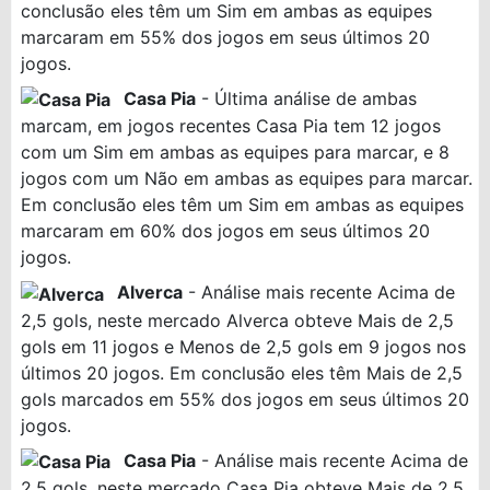
conclusão eles têm um Sim em ambas as equipes
marcaram em 55% dos jogos em seus últimos 20
jogos.
Casa Pia
- Última análise de ambas
marcam, em jogos recentes Casa Pia tem 12 jogos
com um Sim em ambas as equipes para marcar, e 8
jogos com um Não em ambas as equipes para marcar.
Em conclusão eles têm um Sim em ambas as equipes
marcaram em 60% dos jogos em seus últimos 20
jogos.
Alverca
- Análise mais recente Acima de
2,5 gols, neste mercado Alverca obteve Mais de 2,5
gols em 11 jogos e Menos de 2,5 gols em 9 jogos nos
últimos 20 jogos. Em conclusão eles têm Mais de 2,5
gols marcados em 55% dos jogos em seus últimos 20
jogos.
Casa Pia
- Análise mais recente Acima de
2,5 gols, neste mercado Casa Pia obteve Mais de 2,5