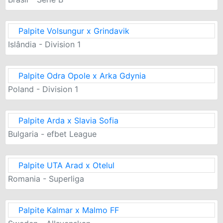
Palpite Volsungur x Grindavik
Islândia - Division 1
Palpite Odra Opole x Arka Gdynia
Poland - Division 1
Palpite Arda x Slavia Sofia
Bulgaria - efbet League
Palpite UTA Arad x Otelul
Romania - Superliga
Palpite Kalmar x Malmo FF