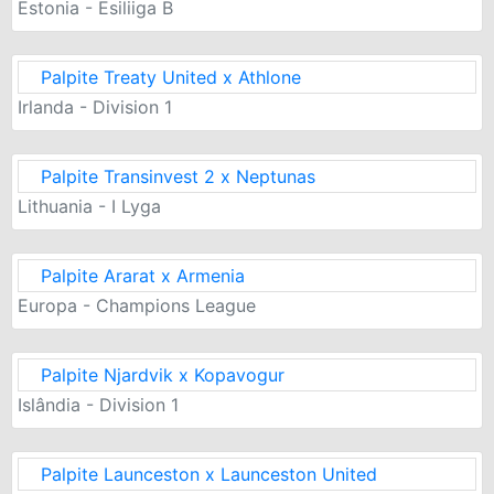
Estonia - Esiliiga B
Palpite Treaty United x Athlone
Irlanda - Division 1
Palpite Transinvest 2 x Neptunas
Lithuania - I Lyga
Palpite Ararat x Armenia
Europa - Champions League
Palpite Njardvik x Kopavogur
Islândia - Division 1
Palpite Launceston x Launceston United