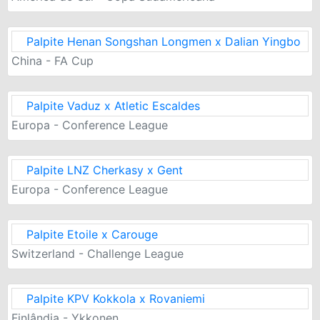
Palpite Henan Songshan Longmen x Dalian Yingbo
China - FA Cup
Palpite Vaduz x Atletic Escaldes
Europa - Conference League
Palpite LNZ Cherkasy x Gent
Europa - Conference League
Palpite Etoile x Carouge
Switzerland - Challenge League
Palpite KPV Kokkola x Rovaniemi
Finlândia - Ykkonen