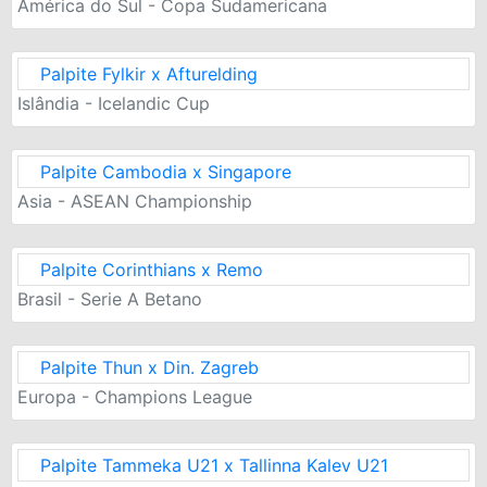
América do Sul - Copa Sudamericana
Palpite Fylkir x Afturelding
Islândia - Icelandic Cup
Palpite Cambodia x Singapore
Asia - ASEAN Championship
Palpite Corinthians x Remo
Brasil - Serie A Betano
Palpite Thun x Din. Zagreb
Europa - Champions League
Palpite Tammeka U21 x Tallinna Kalev U21