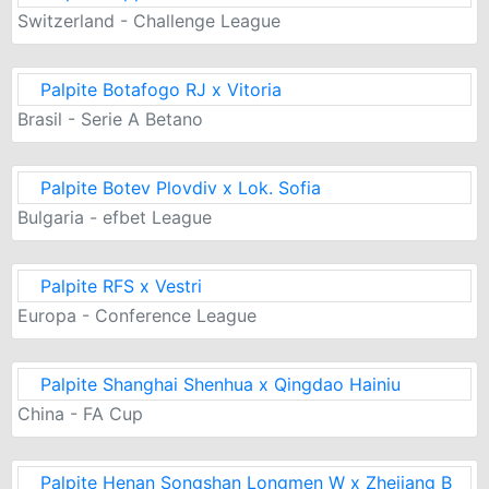
Switzerland - Challenge League
Palpite Botafogo RJ x Vitoria
Brasil - Serie A Betano
Palpite Botev Plovdiv x Lok. Sofia
Bulgaria - efbet League
Palpite RFS x Vestri
Europa - Conference League
Palpite Shanghai Shenhua x Qingdao Hainiu
China - FA Cup
Palpite Henan Songshan Longmen W x Zhejiang B