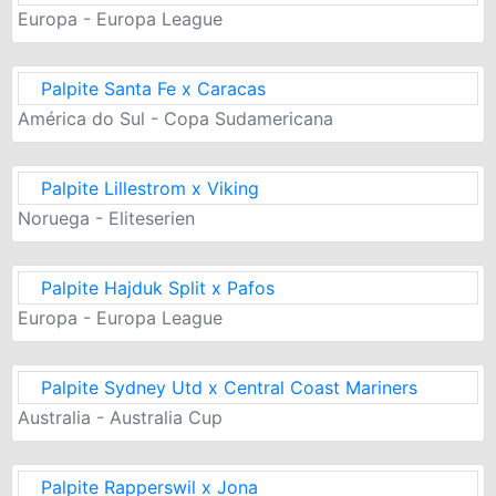
Europa - Europa League
Palpite Santa Fe x Caracas
América do Sul - Copa Sudamericana
Palpite Lillestrom x Viking
Noruega - Eliteserien
Palpite Hajduk Split x Pafos
Europa - Europa League
Palpite Sydney Utd x Central Coast Mariners
Australia - Australia Cup
Palpite Rapperswil x Jona