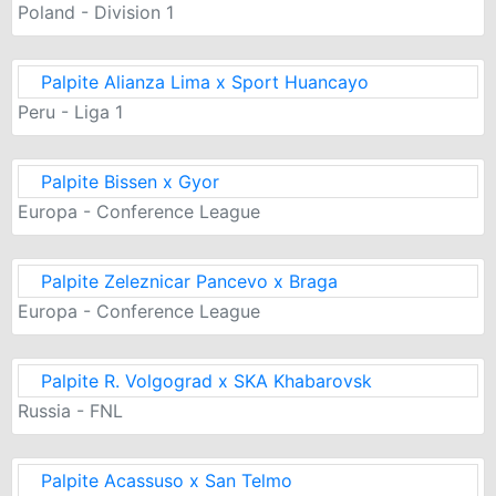
Poland - Division 1
Palpite Alianza Lima x Sport Huancayo
Peru - Liga 1
Palpite Bissen x Gyor
Europa - Conference League
Palpite Zeleznicar Pancevo x Braga
Europa - Conference League
Palpite R. Volgograd x SKA Khabarovsk
Russia - FNL
Palpite Acassuso x San Telmo