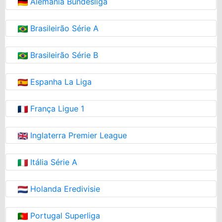
Alemania Bundesliga
Brasileirão Série A
Brasileirão Série B
Espanha La Liga
França Ligue 1
Inglaterra Premier League
Itália Série A
Holanda Eredivisie
Portugal Superliga