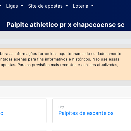
Ligas
Site de apostas
Loteria
Palpite athletico pr x chapecoense sc
Embora as informações fornecidas aqui tenham sido cuidadosamente
tadas apenas para fins informativos e históricos. Não use essas
postas. Para as previsões mais recentes e análises atualizadas,
Hoy
to
Palpites de escanteios