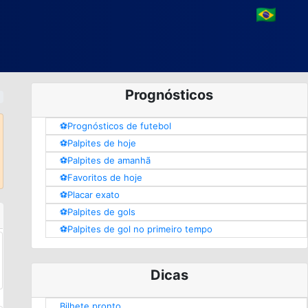
Prognósticos
⚽️Prognósticos de futebol
⚽️Palpites de hoje
⚽️Palpites de amanhã
⚽️Favoritos de hoje
⚽️Placar exato
⚽️Palpites de gols
⚽️Palpites de gol no primeiro tempo
Dicas
Bilhete pronto