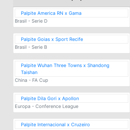
Palpite America RN x Gama
Brasil - Serie D
Palpite Goias x Sport Recife
Brasil - Serie B
Palpite Wuhan Three Towns x Shandong
Taishan
China - FA Cup
Palpite Dila Gori x Apollon
Europa - Conference League
Palpite Internacional x Cruzeiro