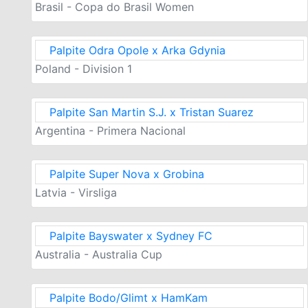
Brasil - Copa do Brasil Women
Palpite Odra Opole x Arka Gdynia
Poland - Division 1
Palpite San Martin S.J. x Tristan Suarez
Argentina - Primera Nacional
Palpite Super Nova x Grobina
Latvia - Virsliga
Palpite Bayswater x Sydney FC
Australia - Australia Cup
Palpite Bodo/Glimt x HamKam