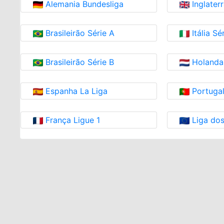
Alemania Bundesliga
Inglater
Brasileirão Série A
Itália Sé
Brasileirão Série B
Holanda 
Espanha La Liga
Portugal
França Ligue 1
Liga do