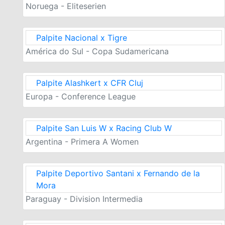
Noruega - Eliteserien
Palpite Nacional x Tigre
América do Sul - Copa Sudamericana
Palpite Alashkert x CFR Cluj
Europa - Conference League
Palpite San Luis W x Racing Club W
Argentina - Primera A Women
Palpite Deportivo Santani x Fernando de la
Mora
Paraguay - Division Intermedia