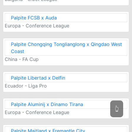
Palpite FCSB x Auda
Europa - Conference League
Palpite Chongqing Tonglianglong x Qingdao West
Coast
China - FA Cup
Palpite Libertad x Delfin
Ecuador - Liga Pro
Palpite Aluminij x Dinamo Tirana
👆
Europa - Conference League
Palpite Maitland x Fremantle City