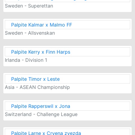
Sweden - Superettan
Palpite Kalmar x Malmo FF
Sweden - Allsvenskan
Palpite Kerry x Finn Harps
Irlanda - Division 1
Palpite Timor x Leste
Asia - ASEAN Championship
Palpite Rapperswil x Jona
Switzerland - Challenge League
Palpite Larne x Crvena zvezda