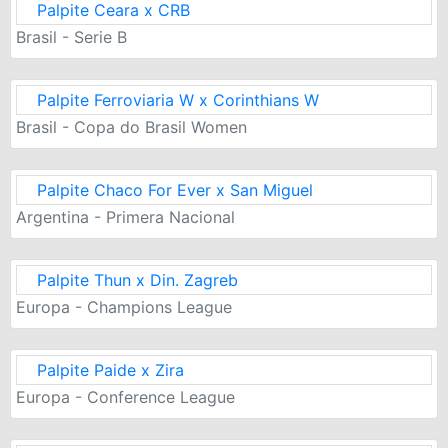
Palpite Ceara x CRB
Brasil - Serie B
Palpite Ferroviaria W x Corinthians W
Brasil - Copa do Brasil Women
Palpite Chaco For Ever x San Miguel
Argentina - Primera Nacional
Palpite Thun x Din. Zagreb
Europa - Champions League
Palpite Paide x Zira
Europa - Conference League