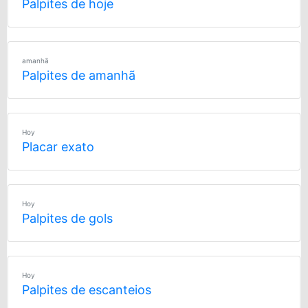
Palpites de hoje
amanhã
Palpites de amanhã
Hoy
Placar exato
Hoy
Palpites de gols
Hoy
Palpites de escanteios