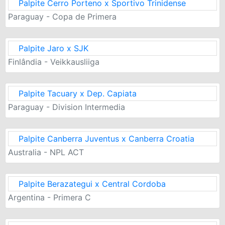
Palpite Cerro Porteno x Sportivo Trinidense
Paraguay - Copa de Primera
Palpite Jaro x SJK
Finlândia - Veikkausliiga
Palpite Tacuary x Dep. Capiata
Paraguay - Division Intermedia
Palpite Canberra Juventus x Canberra Croatia
Australia - NPL ACT
Palpite Berazategui x Central Cordoba
Argentina - Primera C