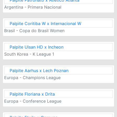
Palpite Patronato x Atletico Atlanta
Argentina - Primera Nacional
Palpite Coritiba W x Internacional W
Brasil - Copa do Brasil Women
Palpite Ulsan HD x Incheon
South Korea - K League 1
Palpite Aarhus x Lech Poznan
Europa - Champions League
Palpite Floriana x Drita
Europa - Conference League