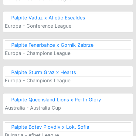
Palpite Vaduz x Atletic Escaldes
Europa - Conference League
Palpite Fenerbahce x Gornik Zabrze
Europa - Champions League
Palpite Sturm Graz x Hearts
Europa - Champions League
Palpite Queensland Lions x Perth Glory
Australia - Australia Cup
Palpite Botev Plovdiv x Lok. Sofia
Bulgaria - efbet League