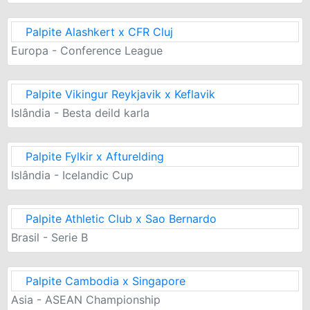
Palpite Alashkert x CFR Cluj
Europa - Conference League
Palpite Vikingur Reykjavik x Keflavik
Islândia - Besta deild karla
Palpite Fylkir x Afturelding
Islândia - Icelandic Cup
Palpite Athletic Club x Sao Bernardo
Brasil - Serie B
Palpite Cambodia x Singapore
Asia - ASEAN Championship