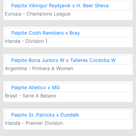
Palpite Vikingur Reykjavik x H. Beer Sheva
Europa - Champions League
Palpite Cobh Ramblers x Bray
Irlanda - Division 1
Palpite Boca Juniors W x Talleres Cordoba W
Argentina - Primera A Women
Palpite Atletico x MG
Brasil - Serie A Betano
Palpite St. Patricks x Dundalk
Irlanda - Premier Division