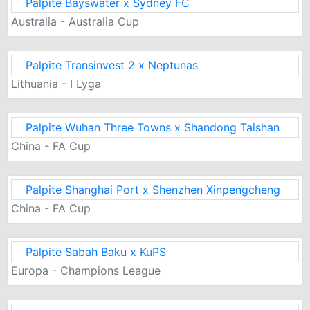
Palpite Bayswater x Sydney FC
Australia - Australia Cup
Palpite Transinvest 2 x Neptunas
Lithuania - I Lyga
Palpite Wuhan Three Towns x Shandong Taishan
China - FA Cup
Palpite Shanghai Port x Shenzhen Xinpengcheng
China - FA Cup
Palpite Sabah Baku x KuPS
Europa - Champions League