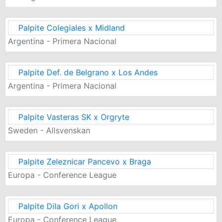
Palpite Colegiales x Midland
Argentina - Primera Nacional
Palpite Def. de Belgrano x Los Andes
Argentina - Primera Nacional
Palpite Vasteras SK x Orgryte
Sweden - Allsvenskan
Palpite Zeleznicar Pancevo x Braga
Europa - Conference League
Palpite Dila Gori x Apollon
Europa - Conference League