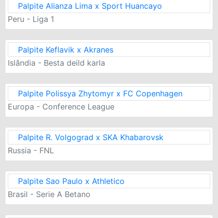
Palpite Alianza Lima x Sport Huancayo
Peru - Liga 1
Palpite Keflavik x Akranes
Islândia - Besta deild karla
Palpite Polissya Zhytomyr x FC Copenhagen
Europa - Conference League
Palpite R. Volgograd x SKA Khabarovsk
Russia - FNL
Palpite Sao Paulo x Athletico
Brasil - Serie A Betano