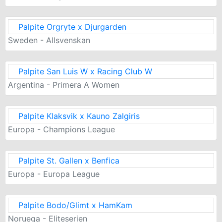
Palpite Orgryte x Djurgarden
Sweden - Allsvenskan
Palpite San Luis W x Racing Club W
Argentina - Primera A Women
Palpite Klaksvik x Kauno Zalgiris
Europa - Champions League
Palpite St. Gallen x Benfica
Europa - Europa League
Palpite Bodo/Glimt x HamKam
Noruega - Eliteserien