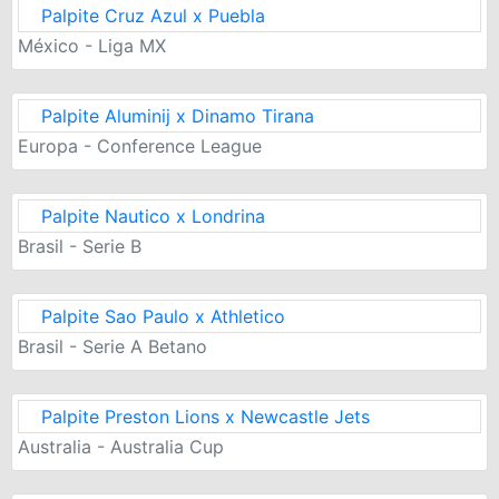
Palpite Cruz Azul x Puebla
México - Liga MX
Palpite Aluminij x Dinamo Tirana
Europa - Conference League
Palpite Nautico x Londrina
Brasil - Serie B
Palpite Sao Paulo x Athletico
Brasil - Serie A Betano
Palpite Preston Lions x Newcastle Jets
Australia - Australia Cup