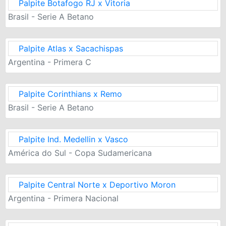
Palpite Botafogo RJ x Vitoria
Brasil - Serie A Betano
Palpite Atlas x Sacachispas
Argentina - Primera C
Palpite Corinthians x Remo
Brasil - Serie A Betano
Palpite Ind. Medellin x Vasco
América do Sul - Copa Sudamericana
Palpite Central Norte x Deportivo Moron
Argentina - Primera Nacional