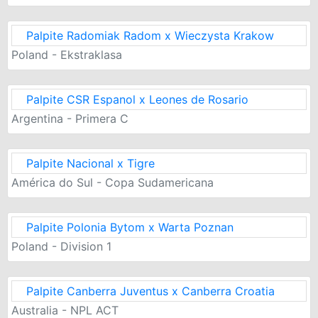
Palpite Radomiak Radom x Wieczysta Krakow
Poland - Ekstraklasa
Palpite CSR Espanol x Leones de Rosario
Argentina - Primera C
Palpite Nacional x Tigre
América do Sul - Copa Sudamericana
Palpite Polonia Bytom x Warta Poznan
Poland - Division 1
Palpite Canberra Juventus x Canberra Croatia
Australia - NPL ACT