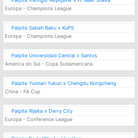
Palpite Vikingur Reykjavik x H. Beer Sheva
Europa - Champions League
Palpite Sabah Baku x KuPS
Europa - Champions League
Palpite Universidad Central x Santos
América do Sul - Copa Sudamericana
Palpite Yunnan Yukun x Chengdu Rongcheng
China - FA Cup
Palpite Rijeka x Derry City
Europa - Conference League