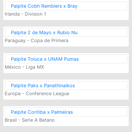
Palpite Cobh Ramblers x Bray
Irlanda - Division 1
Palpite 2 de Mayo x Rubio Nu
Paraguay - Copa de Primera
Palpite Toluca x UNAM Pumas
México - Liga MX
Palpite Paks x Panathinaikos
Europa - Conference League
Palpite Coritiba x Palmeiras
Brasil - Serie A Betano