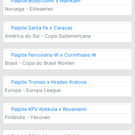
Palpite Bodo/Glimt x HamKam
Noruega - Eliteserien
Palpite Santa Fe x Caracas
América do Sul - Copa Sudamericana
Palpite Ferroviaria W x Corinthians W
Brasil - Copa do Brasil Women
Palpite Tromso x Hradec Kralove
Europa - Europa League
Palpite KPV Kokkola x Rovaniemi
Finlândia - Ykkonen