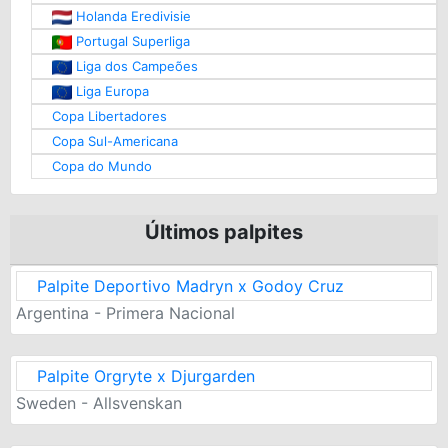
Holanda Eredivisie
Portugal Superliga
Liga dos Campeões
Liga Europa
Copa Libertadores
Copa Sul-Americana
Copa do Mundo
Últimos palpites
Palpite Deportivo Madryn x Godoy Cruz
Argentina - Primera Nacional
Palpite Orgryte x Djurgarden
Sweden - Allsvenskan