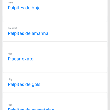
hoje
Palpites de hoje
amanhã
Palpites de amanhã
Hoy
Placar exato
Hoy
Palpites de gols
Hoy
Palpites de escanteios