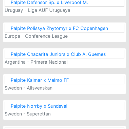
Palpite Defensor Sp. x Liverpool M.
Uruguay - Liga AUF Uruguaya
Palpite Polissya Zhytomyr x FC Copenhagen
Europa - Conference League
Palpite Chacarita Juniors x Club A. Guemes
Argentina - Primera Nacional
Palpite Kalmar x Malmo FF
Sweden - Allsvenskan
Palpite Norrby x Sundsvall
Sweden - Superettan