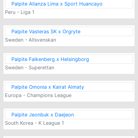
Palpite Alianza Lima x Sport Huancayo
Peru - Liga 1
Palpite Vasteras SK x Orgryte
Sweden - Allsvenskan
Palpite Falkenberg x Helsingborg
Sweden - Superettan
Palpite Omonia x Kairat Almaty
Europa - Champions League
Palpite Jeonbuk x Daejeon
South Korea - K League 1