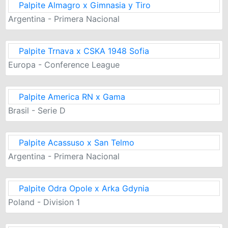
Palpite Almagro x Gimnasia y Tiro
Argentina - Primera Nacional
Palpite Trnava x CSKA 1948 Sofia
Europa - Conference League
Palpite America RN x Gama
Brasil - Serie D
Palpite Acassuso x San Telmo
Argentina - Primera Nacional
Palpite Odra Opole x Arka Gdynia
Poland - Division 1