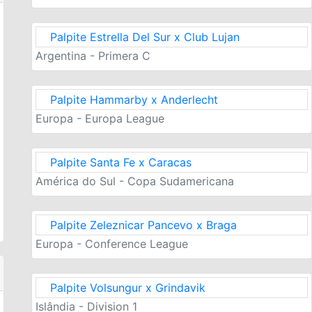
Palpite Estrella Del Sur x Club Lujan
Argentina - Primera C
Palpite Hammarby x Anderlecht
Europa - Europa League
Palpite Santa Fe x Caracas
América do Sul - Copa Sudamericana
Palpite Zeleznicar Pancevo x Braga
Europa - Conference League
Palpite Volsungur x Grindavik
Islândia - Division 1