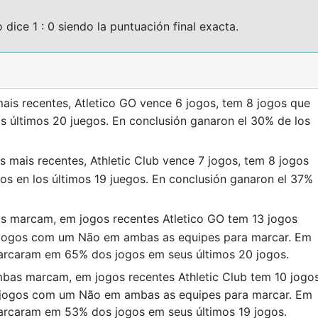
dice 1 : 0 siendo la puntuación final exacta.
mais recentes, Atletico GO vence 6 jogos, tem 8 jogos que
os últimos 20 juegos. En conclusión ganaron el 30% de los
s mais recentes, Athletic Club vence 7 jogos, tem 8 jogos
gos en los últimos 19 juegos. En conclusión ganaron el 37%
as marcam, em jogos recentes Atletico GO tem 13 jogos
 jogos com um Não em ambas as equipes para marcar. Em
rcaram em 65% dos jogos em seus últimos 20 jogos.
mbas marcam, em jogos recentes Athletic Club tem 10 jogo
 jogos com um Não em ambas as equipes para marcar. Em
rcaram em 53% dos jogos em seus últimos 19 jogos.