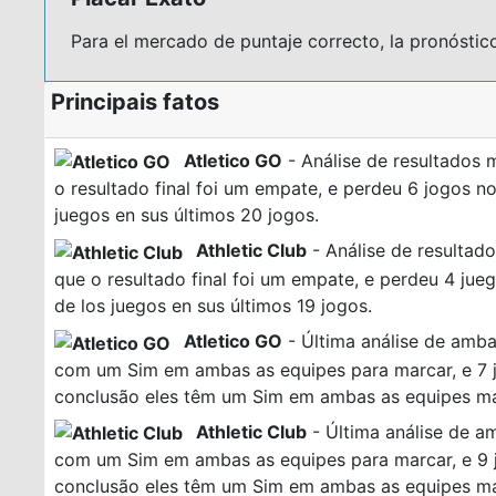
Para el mercado de puntaje correcto, la pronóstico 
Principais fatos
Atletico GO
- Análise de resultados 
o resultado final foi um empate, e perdeu 6 jogos n
juegos en sus últimos 20 jogos.
Athletic Club
- Análise de resultado
que o resultado final foi um empate, e perdeu 4 jue
de los juegos en sus últimos 19 jogos.
Atletico GO
- Última análise de amb
com um Sim em ambas as equipes para marcar, e 7
conclusão eles têm um Sim em ambas as equipes ma
Athletic Club
- Última análise de a
com um Sim em ambas as equipes para marcar, e 9
conclusão eles têm um Sim em ambas as equipes ma