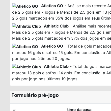
Atletico GO
- Análise mais recente A
de 2,5 gols em 7 jogos e Menos de 2,5 gols em 13 j
2,5 gols marcados em 35% dos jogos em seus últim
Athletic Club
- Análise mais recent
Mais de 2,5 gols em 7 jogos e Menos de 2,5 gols em
Mais de 2,5 gols marcados em 37% dos jogos em seu
Atletico GO
- Total de gols marcados 
marcou 16 gols e sofreu 15 gols. Em conclusão, a At
por jogo nos últimos 20 jogos.
Athletic Club
- Total de gols marcad
marcou 13 gols e sofreu 14 gols. Em conclusão, a At
gols por jogo nos últimos 19 jogos.
Formulário pré-jogo
#
time da casa