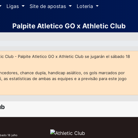
Ligas
Site de apostas
Loteria
Palpite Atletico GO x Athletic Club
ic Club - Palpite Atletico GO x Athletic Club se jugarán el sábado 18
cedores, chance dupla, handicap asiático, os gols marcados por
 as estatísticas de ambas as equipes e a previsão para este jogo
ub
bado 18 julho