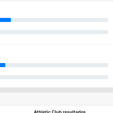
Athletic Club resultados