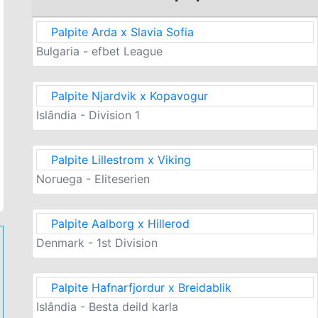
Palpite Arda x Slavia Sofia
Bulgaria - efbet League
Palpite Njardvik x Kopavogur
Islândia - Division 1
Palpite Lillestrom x Viking
Noruega - Eliteserien
Palpite Aalborg x Hillerod
Denmark - 1st Division
Palpite Hafnarfjordur x Breidablik
Islândia - Besta deild karla