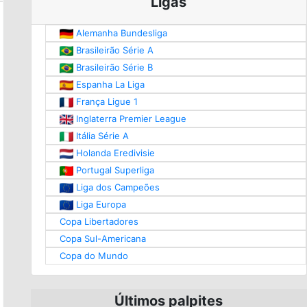
Ligas
Alemanha Bundesliga
Brasileirão Série A
Brasileirão Série B
Espanha La Liga
França Ligue 1
Inglaterra Premier League
Itália Série A
Holanda Eredivisie
Portugal Superliga
Liga dos Campeões
Liga Europa
Copa Libertadores
Copa Sul-Americana
Copa do Mundo
Últimos palpites