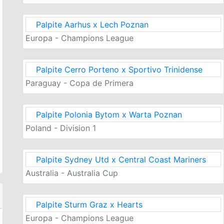
Palpite Aarhus x Lech Poznan
Europa - Champions League
Palpite Cerro Porteno x Sportivo Trinidense
Paraguay - Copa de Primera
Palpite Polonia Bytom x Warta Poznan
Poland - Division 1
Palpite Sydney Utd x Central Coast Mariners
Australia - Australia Cup
Palpite Sturm Graz x Hearts
Europa - Champions League