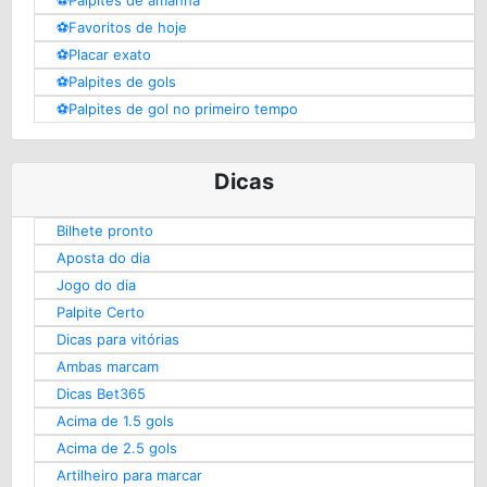
⚽️Palpites de amanhã
⚽️Favoritos de hoje
⚽️Placar exato
⚽️Palpites de gols
⚽️Palpites de gol no primeiro tempo
Dicas
Bilhete pronto
Aposta do dia
Jogo do dia
Palpite Certo
Dicas para vitórias
Ambas marcam
Dicas Bet365
Acima de 1.5 gols
Acima de 2.5 gols
Artilheiro para marcar