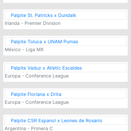
Palpite St. Patricks x Dundalk
Irlanda - Premier Division
Palpite Toluca x UNAM Pumas
México - Liga MX
Palpite Vaduz x Atletic Escaldes
Europa - Conference League
Palpite Floriana x Drita
Europa - Conference League
Palpite CSR Espanol x Leones de Rosario
Argentina - Primera C