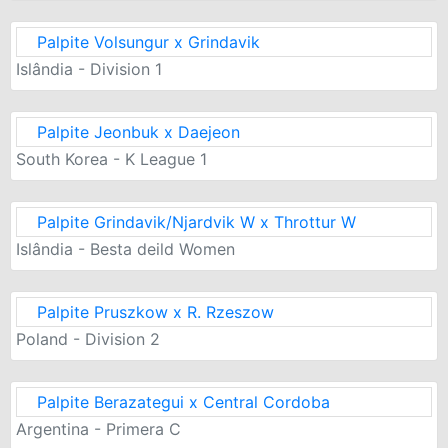
Palpite Volsungur x Grindavik
Islândia - Division 1
Palpite Jeonbuk x Daejeon
South Korea - K League 1
Palpite Grindavik/Njardvik W x Throttur W
Islândia - Besta deild Women
Palpite Pruszkow x R. Rzeszow
Poland - Division 2
Palpite Berazategui x Central Cordoba
Argentina - Primera C