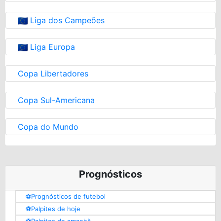
Liga dos Campeões
Liga Europa
Copa Libertadores
Copa Sul-Americana
Copa do Mundo
Prognósticos
⚽️Prognósticos de futebol
⚽️Palpites de hoje