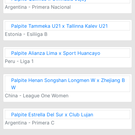
Argentina - Primera Nacional
Palpite Tammeka U21 x Tallinna Kalev U21
Estonia - Esiliiga B
Palpite Alianza Lima x Sport Huancayo
Peru - Liga 1
Palpite Henan Songshan Longmen W x Zhejiang B
W
China - League One Women
Palpite Estrella Del Sur x Club Lujan
Argentina - Primera C