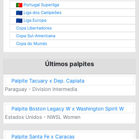
Portugal Superliga
Liga dos Campeões
Liga Europa
Copa Libertadores
Copa Sul-Americana
Copa do Mundo
Últimos palpites
Palpite Tacuary x Dep. Capiata
Paraguay - Division Intermedia
Palpite Boston Legacy W x Washington Spirit W
Estados Unidos - NWSL Women
Palpite Santa Fe x Caracas