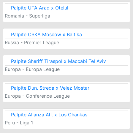
Palpite UTA Arad x Otelul
Romania - Superliga
Palpite CSKA Moscow x Baltika
Russia - Premier League
Palpite Sheriff Tiraspol x Maccabi Tel Aviv
Europa - Europa League
Palpite Dun. Streda x Velez Mostar
Europa - Conference League
Palpite Alianza Atl. x Los Chankas
Peru - Liga 1