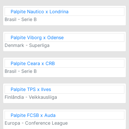
Palpite Nautico x Londrina
Brasil - Serie B
Palpite Viborg x Odense
Denmark - Superliga
Palpite Ceara x CRB
Brasil - Serie B
Palpite TPS x Ilves
Finlândia - Veikkausliiga
Palpite FCSB x Auda
Europa - Conference League