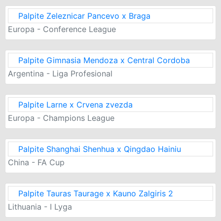
Palpite Zeleznicar Pancevo x Braga
Europa - Conference League
Palpite Gimnasia Mendoza x Central Cordoba
Argentina - Liga Profesional
Palpite Larne x Crvena zvezda
Europa - Champions League
Palpite Shanghai Shenhua x Qingdao Hainiu
China - FA Cup
Palpite Tauras Taurage x Kauno Zalgiris 2
Lithuania - I Lyga