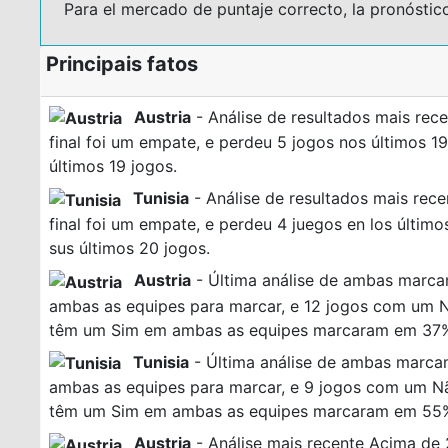
Para el mercado de puntaje correcto, la pronóstico 
Principais fatos
Austria
- Análise de resultados mais rece
final foi um empate, e perdeu 5 jogos nos últimos 1
últimos 19 jogos.
Tunisia
- Análise de resultados mais rece
final foi um empate, e perdeu 4 juegos en los últim
sus últimos 20 jogos.
Austria
- Última análise de ambas marca
ambas as equipes para marcar, e 12 jogos com um 
têm um Sim em ambas as equipes marcaram em 37% 
Tunisia
- Última análise de ambas marca
ambas as equipes para marcar, e 9 jogos com um N
têm um Sim em ambas as equipes marcaram em 55% 
Austria
- Análise mais recente Acima de 