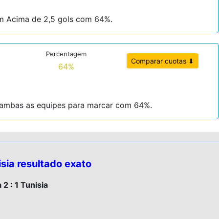
m Acima de 2,5 gols com 64%.
Percentagem
Comparar cuotas ⬇
64%
mbas as equipes para marcar com 64%.
isia resultado exato
 2 : 1 Tunisia