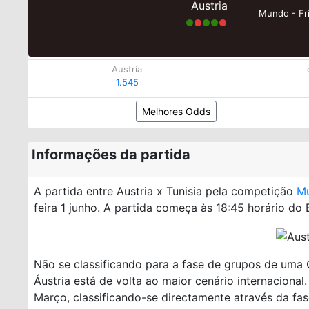
Austria
Mundo - Fri
Austria
1.545
Melhores Odds
Informações da partida
A partida entre Austria x Tunisia pela competição
Mu
feira 1 junho. A partida começa às 18:45 horário do B
Não se classificando para a fase de grupos de uma
Áustria está de volta ao maior cenário internaciona
Março, classificando-se directamente através da fas