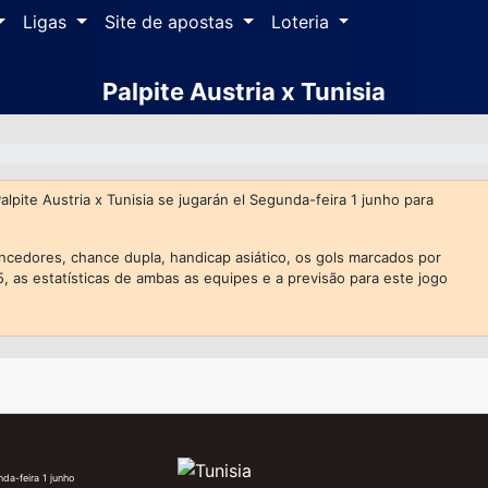
Ligas
Site de apostas
Loteria
Palpite Austria x Tunisia
alpite Austria x Tunisia se jugarán el Segunda-feira 1 junho para
cedores, chance dupla, handicap asiático, os gols marcados por
 as estatísticas de ambas as equipes e a previsão para este jogo
da-feira 1 junho