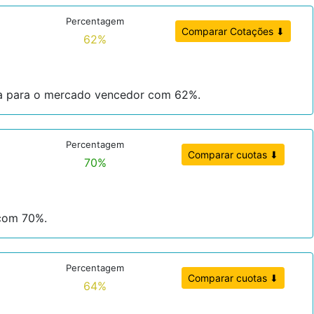
Percentagem
Comparar Cotações ⬇
62%
ria para o mercado vencedor com 62%.
Percentagem
Comparar cuotas ⬇
70%
com 70%.
Percentagem
Comparar cuotas ⬇
64%