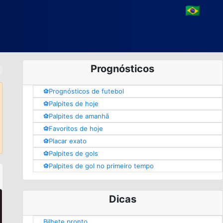
Prognósticos
⚽️Prognósticos de futebol
⚽️Palpites de hoje
⚽️Palpites de amanhã
⚽️Favoritos de hoje
⚽️Placar exato
⚽️Palpites de gols
⚽️Palpites de gol no primeiro tempo
Dicas
Bilhete pronto