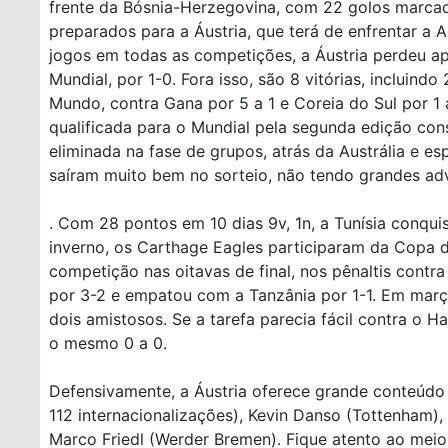
frente da Bósnia-Herzegovina, com 22 golos marcad
preparados para a Áustria, que terá de enfrentar a A
jogos em todas as competições, a Áustria perdeu ap
Mundial, por 1-0. Fora isso, são 8 vitórias, inclui
Mundo, contra Gana por 5 a 1 e Coreia do Sul por 1
qualificada para o Mundial pela segunda edição co
eliminada na fase de grupos, atrás da Austrália e es
saíram muito bem no sorteio, não tendo grandes ad
. Com 28 pontos em 10 dias 9v, 1n, a Tunísia conqui
inverno, os Carthage Eagles participaram da Copa 
competição nas oitavas de final, nos pênaltis contra
por 3-2 e empatou com a Tanzânia por 1-1. Em março
dois amistosos. Se a tarefa parecia fácil contra o Hai
o mesmo 0 a 0.
Defensivamente, a Áustria oferece grande conteúdo 
112 internacionalizações), Kevin Danso (Tottenham),
Marco Friedl (Werder Bremen). Fique atento ao mei