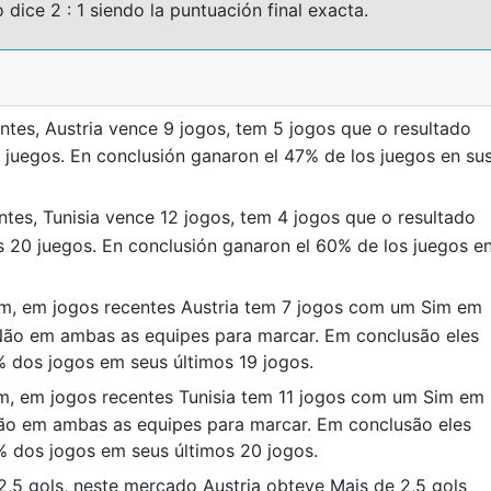
dice 2 : 1 siendo la puntuación final exacta.
ntes, Austria vence 9 jogos, tem 5 jogos que o resultado
9 juegos. En conclusión ganaron el 47% de los juegos en su
ntes, Tunisia vence 12 jogos, tem 4 jogos que o resultado
os 20 juegos. En conclusión ganaron el 60% de los juegos e
m, em jogos recentes Austria tem 7 jogos com um Sim em
Não em ambas as equipes para marcar. Em conclusão eles
dos jogos em seus últimos 19 jogos.
m, em jogos recentes Tunisia tem 11 jogos com um Sim em
ão em ambas as equipes para marcar. Em conclusão eles
dos jogos em seus últimos 20 jogos.
2,5 gols, neste mercado Austria obteve Mais de 2,5 gols