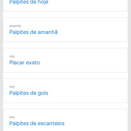
Palpites de hoje
amanhã
Palpites de amanhã
Hoy
Placar exato
Hoy
Palpites de gols
Hoy
Palpites de escanteios