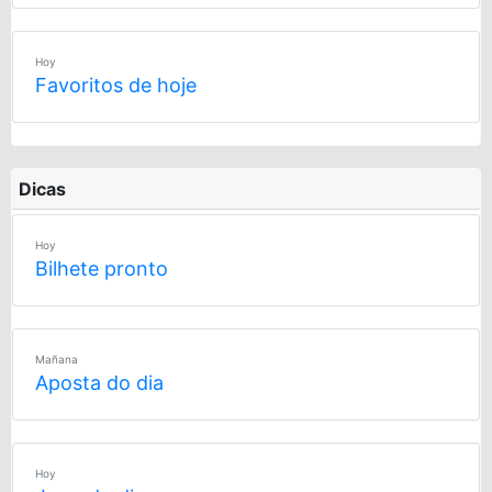
Hoy
Favoritos de hoje
Dicas
Hoy
Bilhete pronto
Mañana
Aposta do dia
Hoy