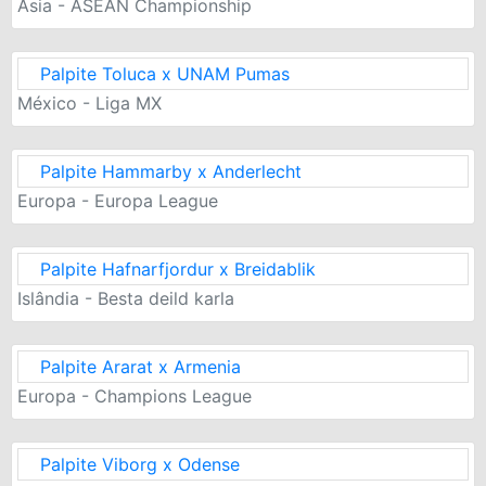
Asia - ASEAN Championship
Palpite Toluca x UNAM Pumas
México - Liga MX
Palpite Hammarby x Anderlecht
Europa - Europa League
Palpite Hafnarfjordur x Breidablik
Islândia - Besta deild karla
Palpite Ararat x Armenia
Europa - Champions League
Palpite Viborg x Odense