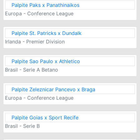
Palpite Paks x Panathinaikos
Europa - Conference League
Palpite St. Patricks x Dundalk
Irlanda - Premier Division
Palpite Sao Paulo x Athletico
Brasil - Serie A Betano
Palpite Zeleznicar Pancevo x Braga
Europa - Conference League
Palpite Goias x Sport Recife
Brasil - Serie B