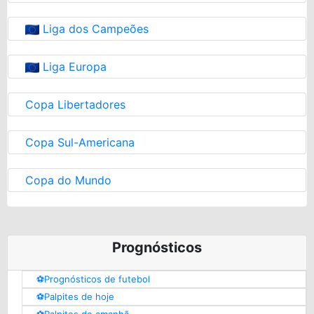
Liga dos Campeões
Liga Europa
Copa Libertadores
Copa Sul-Americana
Copa do Mundo
Prognósticos
⚽️Prognósticos de futebol
⚽️Palpites de hoje