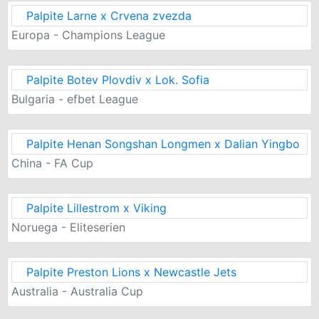
Palpite Larne x Crvena zvezda
Europa - Champions League
Palpite Botev Plovdiv x Lok. Sofia
Bulgaria - efbet League
Palpite Henan Songshan Longmen x Dalian Yingbo
China - FA Cup
Palpite Lillestrom x Viking
Noruega - Eliteserien
Palpite Preston Lions x Newcastle Jets
Australia - Australia Cup