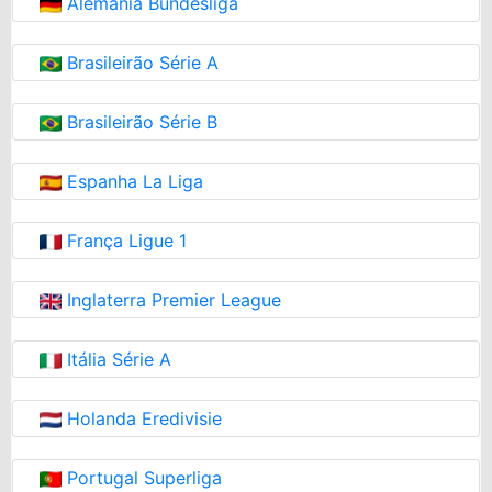
Alemania Bundesliga
Brasileirão Série A
Brasileirão Série B
Espanha La Liga
França Ligue 1
Inglaterra Premier League
Itália Série A
Holanda Eredivisie
Portugal Superliga