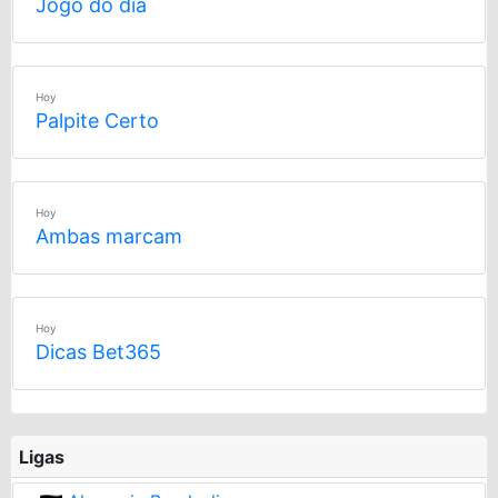
Jogo do dia
Hoy
Palpite Certo
Hoy
Ambas marcam
Hoy
Dicas Bet365
Ligas