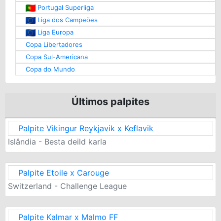
Portugal Superliga
Liga dos Campeões
Liga Europa
Copa Libertadores
Copa Sul-Americana
Copa do Mundo
Últimos palpites
Palpite Vikingur Reykjavik x Keflavik
Islândia - Besta deild karla
Palpite Etoile x Carouge
Switzerland - Challenge League
Palpite Kalmar x Malmo FF