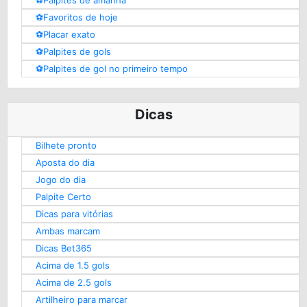
⚽️Palpites de amanhã
⚽️Favoritos de hoje
⚽️Placar exato
⚽️Palpites de gols
⚽️Palpites de gol no primeiro tempo
Dicas
Bilhete pronto
Aposta do dia
Jogo do dia
Palpite Certo
Dicas para vitórias
Ambas marcam
Dicas Bet365
Acima de 1.5 gols
Acima de 2.5 gols
Artilheiro para marcar