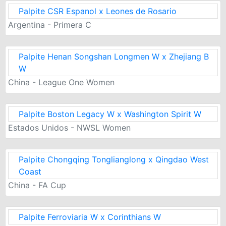
Palpite CSR Espanol x Leones de Rosario
Argentina - Primera C
Palpite Henan Songshan Longmen W x Zhejiang B
W
China - League One Women
Palpite Boston Legacy W x Washington Spirit W
Estados Unidos - NWSL Women
Palpite Chongqing Tonglianglong x Qingdao West
Coast
China - FA Cup
Palpite Ferroviaria W x Corinthians W