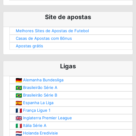
Site de apostas
Melhores Sites de Apostas de Futebol
Casas de Apostas com Bônus
Apostas grátis
Ligas
Alemanha Bundesliga
Brasileirão Série A
Brasileirão Série B
Espanha La Liga
França Ligue 1
Inglaterra Premier League
Itália Série A
Holanda Eredivisie