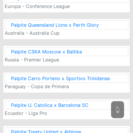
Europa - Conference League
Palpite Queensland Lions x Perth Glory
Australia - Australia Cup
Palpite CSKA Moscow x Baltika
Russia - Premier League
Palpite Cerro Porteno x Sportivo Trinidense
Paraguay - Copa de Primera
Palpite U. Catolica x Barcelona SC
👆
Ecuador - Liga Pro
Palpite Treaty United x Athlone