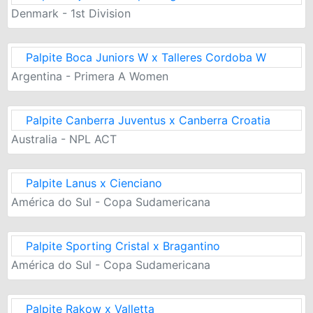
Denmark - 1st Division
Palpite Boca Juniors W x Talleres Cordoba W
Argentina - Primera A Women
Palpite Canberra Juventus x Canberra Croatia
Australia - NPL ACT
Palpite Lanus x Cienciano
América do Sul - Copa Sudamericana
Palpite Sporting Cristal x Bragantino
América do Sul - Copa Sudamericana
Palpite Rakow x Valletta