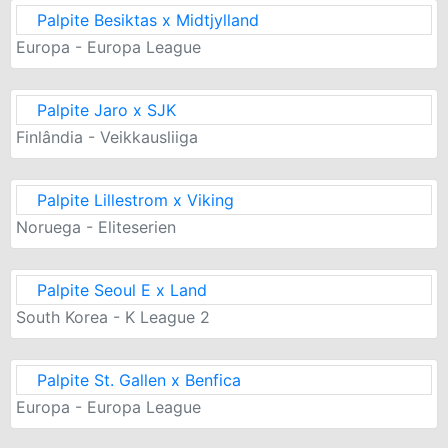
Palpite Besiktas x Midtjylland
Europa - Europa League
Palpite Jaro x SJK
Finlândia - Veikkausliiga
Palpite Lillestrom x Viking
Noruega - Eliteserien
Palpite Seoul E x Land
South Korea - K League 2
Palpite St. Gallen x Benfica
Europa - Europa League