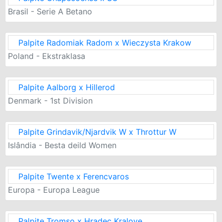
Brasil - Serie A Betano
Palpite Radomiak Radom x Wieczysta Krakow
Poland - Ekstraklasa
Palpite Aalborg x Hillerod
Denmark - 1st Division
Palpite Grindavik/Njardvik W x Throttur W
Islândia - Besta deild Women
Palpite Twente x Ferencvaros
Europa - Europa League
Palpite Tromso x Hradec Kralove