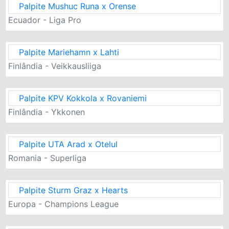
Palpite Mushuc Runa x Orense
Ecuador - Liga Pro
Palpite Mariehamn x Lahti
Finlândia - Veikkausliiga
Palpite KPV Kokkola x Rovaniemi
Finlândia - Ykkonen
Palpite UTA Arad x Otelul
Romania - Superliga
Palpite Sturm Graz x Hearts
Europa - Champions League