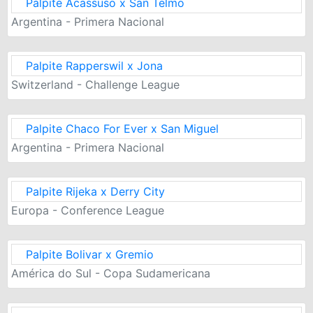
Palpite Acassuso x San Telmo
Argentina - Primera Nacional
Palpite Rapperswil x Jona
Switzerland - Challenge League
Palpite Chaco For Ever x San Miguel
Argentina - Primera Nacional
Palpite Rijeka x Derry City
Europa - Conference League
Palpite Bolivar x Gremio
América do Sul - Copa Sudamericana