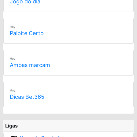
Jogo do dia
Hoy
Palpite Certo
Hoy
Ambas marcam
Hoy
Dicas Bet365
Ligas