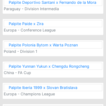
Palpite Deportivo Santani x Fernando de la Mora
Paraguay - Division Intermedia
Palpite Paide x Zira
Europa - Conference League
Palpite Polonia Bytom x Warta Poznan
Poland - Division 1
Palpite Yunnan Yukun x Chengdu Rongcheng
China - FA Cup
Palpite Iberia 1999 x Slovan Bratislava
Europa - Champions League