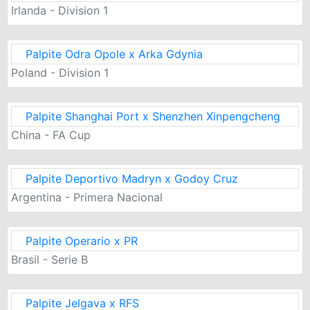
Irlanda - Division 1
Palpite Odra Opole x Arka Gdynia
Poland - Division 1
Palpite Shanghai Port x Shenzhen Xinpengcheng
China - FA Cup
Palpite Deportivo Madryn x Godoy Cruz
Argentina - Primera Nacional
Palpite Operario x PR
Brasil - Serie B
Palpite Jelgava x RFS