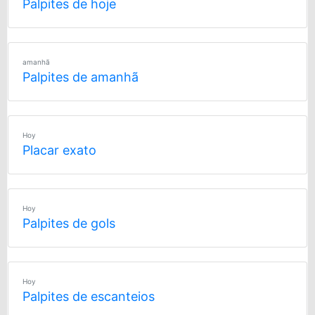
Palpites de hoje
amanhã
Palpites de amanhã
Hoy
Placar exato
Hoy
Palpites de gols
Hoy
Palpites de escanteios