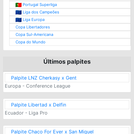
Portugal Superliga
Liga dos Campeões
Liga Europa
Copa Libertadores
Copa Sul-Americana
Copa do Mundo
Últimos palpites
Palpite LNZ Cherkasy x Gent
Europa - Conference League
Palpite Libertad x Delfin
Ecuador - Liga Pro
Palpite Chaco For Ever x San Miguel