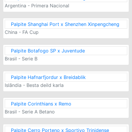
Argentina - Primera Nacional
Palpite Shanghai Port x Shenzhen Xinpengcheng
China - FA Cup
Palpite Botafogo SP x Juventude
Brasil - Serie B
Palpite Hafnarfjordur x Breidablik
Islândia - Besta deild karla
Palpite Corinthians x Remo
Brasil - Serie A Betano
Palpite Cerro Porteno x Sportivo Trinidense