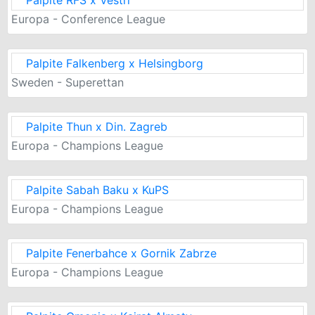
Palpite RFS x Vestri
Europa - Conference League
Palpite Falkenberg x Helsingborg
Sweden - Superettan
Palpite Thun x Din. Zagreb
Europa - Champions League
Palpite Sabah Baku x KuPS
Europa - Champions League
Palpite Fenerbahce x Gornik Zabrze
Europa - Champions League