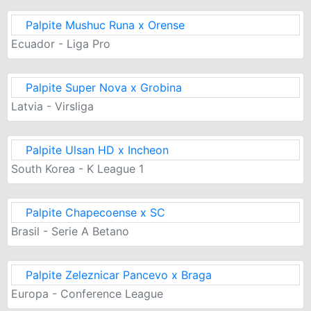
Palpite Mushuc Runa x Orense
Ecuador - Liga Pro
Palpite Super Nova x Grobina
Latvia - Virsliga
Palpite Ulsan HD x Incheon
South Korea - K League 1
Palpite Chapecoense x SC
Brasil - Serie A Betano
Palpite Zeleznicar Pancevo x Braga
Europa - Conference League