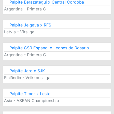
Palpite Berazategui x Central Cordoba
Argentina - Primera C
Palpite Jelgava x RFS
Latvia - Virsliga
Palpite CSR Espanol x Leones de Rosario
Argentina - Primera C
Palpite Jaro x SJK
Finlândia - Veikkausliiga
Palpite Timor x Leste
Asia - ASEAN Championship