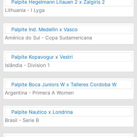
Palpite Hegelmann Litauen 2 x Zalgiris 2
Lithuania - I Lyga
Palpite Ind. Medellin x Vasco
América do Sul - Copa Sudamericana
Palpite Kopavogur x Vestri
Islândia - Division 1
Palpite Boca Juniors W x Talleres Cordoba W
Argentina - Primera A Women
Palpite Nautico x Londrina
Brasil - Serie B