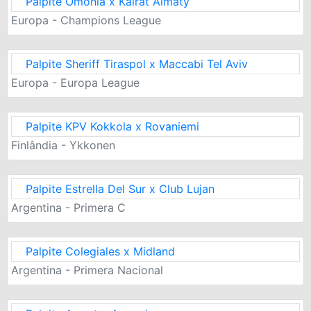
Palpite Omonia x Kairat Almaty
Europa - Champions League
Palpite Sheriff Tiraspol x Maccabi Tel Aviv
Europa - Europa League
Palpite KPV Kokkola x Rovaniemi
Finlândia - Ykkonen
Palpite Estrella Del Sur x Club Lujan
Argentina - Primera C
Palpite Colegiales x Midland
Argentina - Primera Nacional