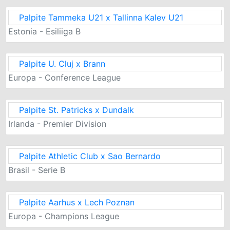
Palpite Tammeka U21 x Tallinna Kalev U21
Estonia - Esiliiga B
Palpite U. Cluj x Brann
Europa - Conference League
Palpite St. Patricks x Dundalk
Irlanda - Premier Division
Palpite Athletic Club x Sao Bernardo
Brasil - Serie B
Palpite Aarhus x Lech Poznan
Europa - Champions League