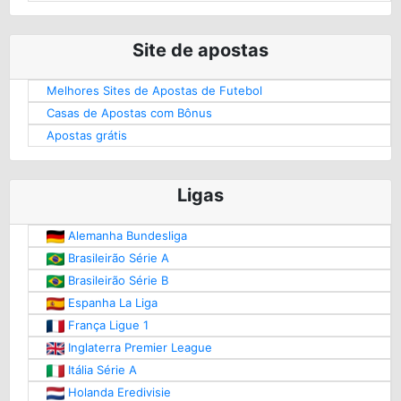
Site de apostas
Melhores Sites de Apostas de Futebol
Casas de Apostas com Bônus
Apostas grátis
Ligas
Alemanha Bundesliga
Brasileirão Série A
Brasileirão Série B
Espanha La Liga
França Ligue 1
Inglaterra Premier League
Itália Série A
Holanda Eredivisie