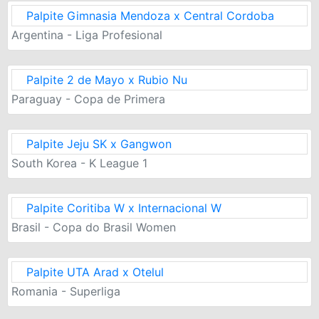
Palpite Gimnasia Mendoza x Central Cordoba
Argentina - Liga Profesional
Palpite 2 de Mayo x Rubio Nu
Paraguay - Copa de Primera
Palpite Jeju SK x Gangwon
South Korea - K League 1
Palpite Coritiba W x Internacional W
Brasil - Copa do Brasil Women
Palpite UTA Arad x Otelul
Romania - Superliga