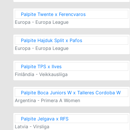
Palpite Twente x Ferencvaros
Europa - Europa League
Palpite Hajduk Split x Pafos
Europa - Europa League
Palpite TPS x Ilves
Finlândia - Veikkausliiga
Palpite Boca Juniors W x Talleres Cordoba W
Argentina - Primera A Women
Palpite Jelgava x RFS
Latvia - Virsliga