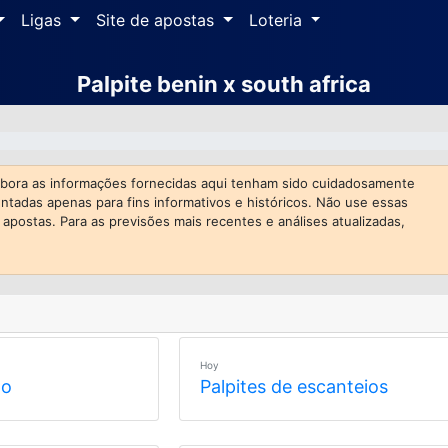
Ligas
Site de apostas
Loteria
Palpite benin x south africa
Embora as informações fornecidas aqui tenham sido cuidadosamente
tadas apenas para fins informativos e históricos. Não use essas
postas. Para as previsões mais recentes e análises atualizadas,
Hoy
to
Palpites de escanteios