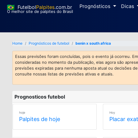
Prognósticos
Dicas
Futelbol
Palpites
.com.br
O melhor site de palpites do Brasil
Home
Prognósticos de futebol
benin x south africa
Essas previsões foram concluídas, pois o evento já ocorreu. 
consideradas no momento da publicação, elas agora são apresen
previsões expiradas para nenhuma aposta atual ou decisões de a
consulte nossas listas de previsões ativas e atuais.
Prognosticos futebol
hoje
Hoy
Palpites de hoje
Placar exa