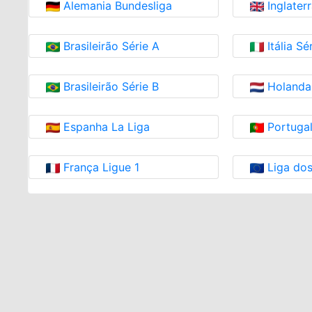
Alemania Bundesliga
Inglater
Brasileirão Série A
Itália Sé
Brasileirão Série B
Holanda 
Espanha La Liga
Portugal
França Ligue 1
Liga do