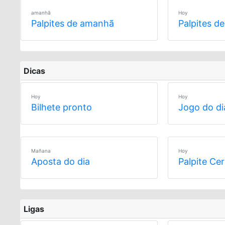
amanhã
Hoy
Palpites de amanhã
Palpites de
Dicas
Hoy
Hoy
Bilhete pronto
Jogo do di
Mañana
Hoy
Aposta do dia
Palpite Ce
Ligas