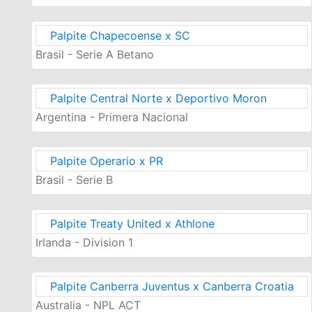
Palpite Chapecoense x SC
Brasil - Serie A Betano
Palpite Central Norte x Deportivo Moron
Argentina - Primera Nacional
Palpite Operario x PR
Brasil - Serie B
Palpite Treaty United x Athlone
Irlanda - Division 1
Palpite Canberra Juventus x Canberra Croatia
Australia - NPL ACT