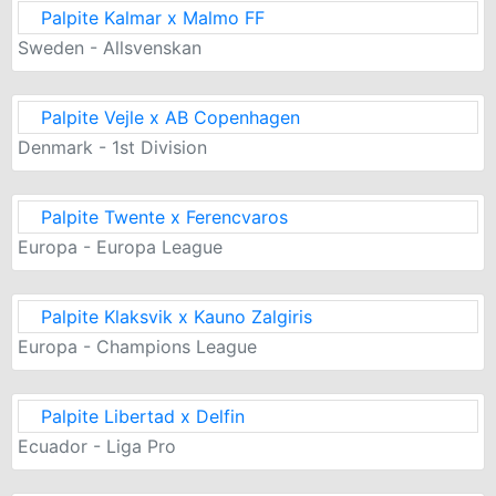
Palpite Kalmar x Malmo FF
Sweden - Allsvenskan
Palpite Vejle x AB Copenhagen
Denmark - 1st Division
Palpite Twente x Ferencvaros
Europa - Europa League
Palpite Klaksvik x Kauno Zalgiris
Europa - Champions League
Palpite Libertad x Delfin
Ecuador - Liga Pro