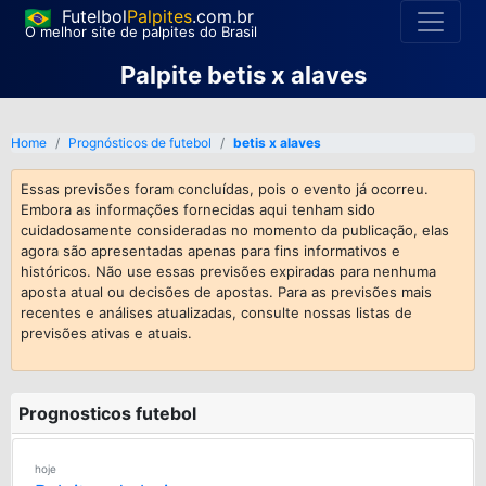
Futelbol
Palpites
.com.br
O melhor site de palpites do Brasil
Palpite betis x alaves
Home
Prognósticos de futebol
betis x alaves
Essas previsões foram concluídas, pois o evento já ocorreu.
Embora as informações fornecidas aqui tenham sido
cuidadosamente consideradas no momento da publicação, elas
agora são apresentadas apenas para fins informativos e
históricos. Não use essas previsões expiradas para nenhuma
aposta atual ou decisões de apostas. Para as previsões mais
recentes e análises atualizadas, consulte nossas listas de
previsões ativas e atuais.
Prognosticos futebol
hoje