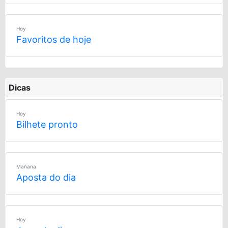
Hoy
Favoritos de hoje
Dicas
Hoy
Bilhete pronto
Mañana
Aposta do dia
Hoy