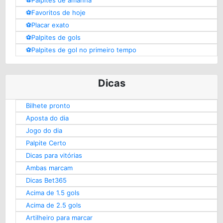
⚽️Palpites de amanhã
⚽️Favoritos de hoje
⚽️Placar exato
⚽️Palpites de gols
⚽️Palpites de gol no primeiro tempo
Dicas
Bilhete pronto
Aposta do dia
Jogo do dia
Palpite Certo
Dicas para vitórias
Ambas marcam
Dicas Bet365
Acima de 1.5 gols
Acima de 2.5 gols
Artilheiro para marcar