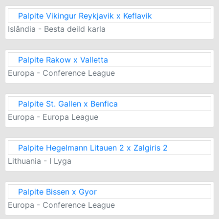
Palpite Vikingur Reykjavik x Keflavik
Islândia - Besta deild karla
Palpite Rakow x Valletta
Europa - Conference League
Palpite St. Gallen x Benfica
Europa - Europa League
Palpite Hegelmann Litauen 2 x Zalgiris 2
Lithuania - I Lyga
Palpite Bissen x Gyor
Europa - Conference League