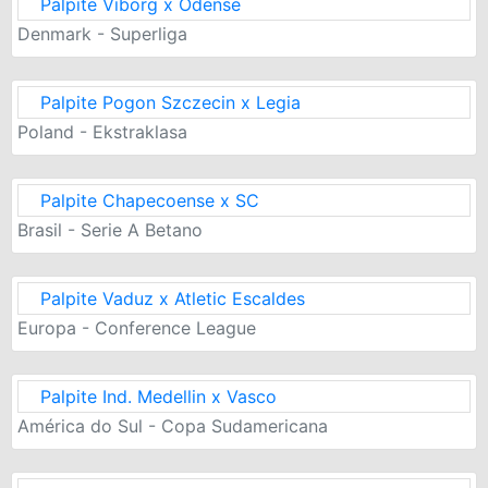
Palpite Viborg x Odense
Denmark - Superliga
Palpite Pogon Szczecin x Legia
Poland - Ekstraklasa
Palpite Chapecoense x SC
Brasil - Serie A Betano
Palpite Vaduz x Atletic Escaldes
Europa - Conference League
Palpite Ind. Medellin x Vasco
América do Sul - Copa Sudamericana