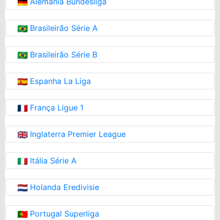
Alemania Bundesliga
Brasileirão Série A
Brasileirão Série B
Espanha La Liga
França Ligue 1
Inglaterra Premier League
Itália Série A
Holanda Eredivisie
Portugal Superliga