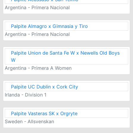
Argentina - Primera Nacional
Palpite Almagro x Gimnasia y Tiro
Argentina - Primera Nacional
Palpite Union de Santa Fe W x Newells Old Boys
W
Argentina - Primera A Women
Palpite UC Dublin x Cork City
Irlanda - Division 1
Palpite Vasteras SK x Orgryte
Sweden - Allsvenskan