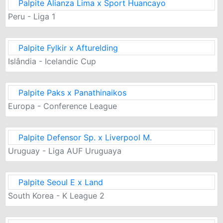
Palpite Alianza Lima x Sport Huancayo
Peru - Liga 1
Palpite Fylkir x Afturelding
Islândia - Icelandic Cup
Palpite Paks x Panathinaikos
Europa - Conference League
Palpite Defensor Sp. x Liverpool M.
Uruguay - Liga AUF Uruguaya
Palpite Seoul E x Land
South Korea - K League 2