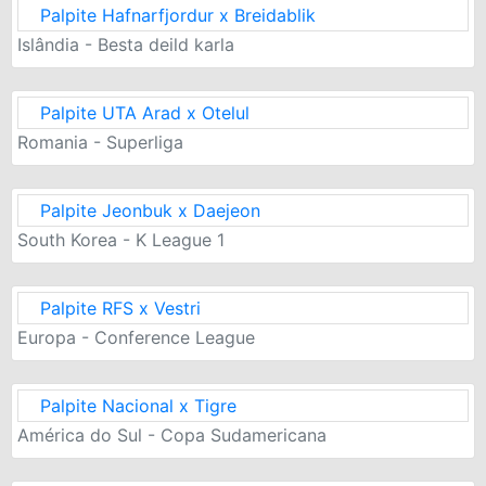
Palpite Hafnarfjordur x Breidablik
Islândia - Besta deild karla
Palpite UTA Arad x Otelul
Romania - Superliga
Palpite Jeonbuk x Daejeon
South Korea - K League 1
Palpite RFS x Vestri
Europa - Conference League
Palpite Nacional x Tigre
América do Sul - Copa Sudamericana