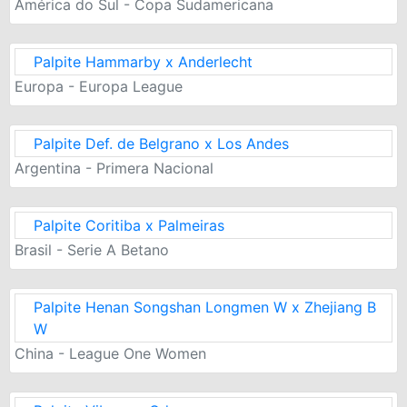
América do Sul - Copa Sudamericana
Palpite Hammarby x Anderlecht
Europa - Europa League
Palpite Def. de Belgrano x Los Andes
Argentina - Primera Nacional
Palpite Coritiba x Palmeiras
Brasil - Serie A Betano
Palpite Henan Songshan Longmen W x Zhejiang B
W
China - League One Women