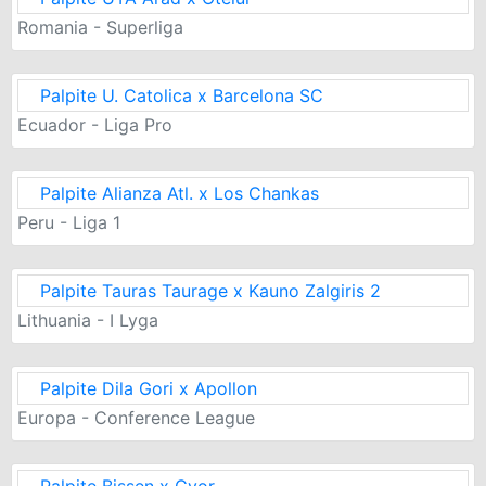
Romania - Superliga
Palpite U. Catolica x Barcelona SC
Ecuador - Liga Pro
Palpite Alianza Atl. x Los Chankas
Peru - Liga 1
Palpite Tauras Taurage x Kauno Zalgiris 2
Lithuania - I Lyga
Palpite Dila Gori x Apollon
Europa - Conference League