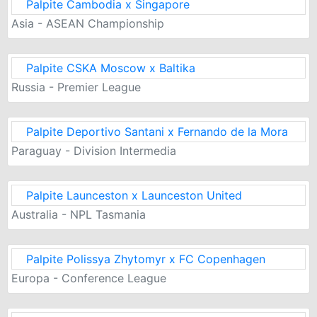
Palpite Cambodia x Singapore
Asia - ASEAN Championship
Palpite CSKA Moscow x Baltika
Russia - Premier League
Palpite Deportivo Santani x Fernando de la Mora
Paraguay - Division Intermedia
Palpite Launceston x Launceston United
Australia - NPL Tasmania
Palpite Polissya Zhytomyr x FC Copenhagen
Europa - Conference League