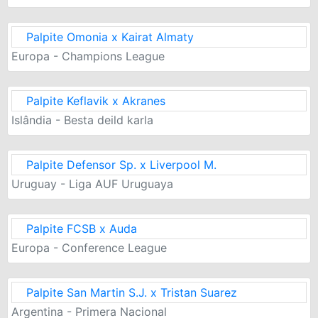
Palpite Omonia x Kairat Almaty
Europa - Champions League
Palpite Keflavik x Akranes
Islândia - Besta deild karla
Palpite Defensor Sp. x Liverpool M.
Uruguay - Liga AUF Uruguaya
Palpite FCSB x Auda
Europa - Conference League
Palpite San Martin S.J. x Tristan Suarez
Argentina - Primera Nacional