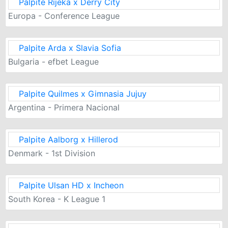
Palpite Rijeka x Derry City
Europa - Conference League
Palpite Arda x Slavia Sofia
Bulgaria - efbet League
Palpite Quilmes x Gimnasia Jujuy
Argentina - Primera Nacional
Palpite Aalborg x Hillerod
Denmark - 1st Division
Palpite Ulsan HD x Incheon
South Korea - K League 1