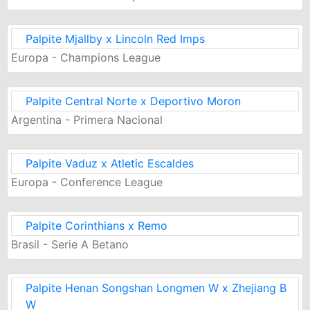
Palpite Mjallby x Lincoln Red Imps
Europa - Champions League
Palpite Central Norte x Deportivo Moron
Argentina - Primera Nacional
Palpite Vaduz x Atletic Escaldes
Europa - Conference League
Palpite Corinthians x Remo
Brasil - Serie A Betano
Palpite Henan Songshan Longmen W x Zhejiang B
W