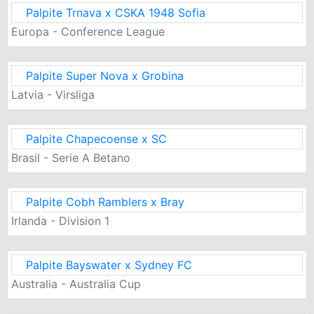
Palpite Trnava x CSKA 1948 Sofia
Europa - Conference League
Palpite Super Nova x Grobina
Latvia - Virsliga
Palpite Chapecoense x SC
Brasil - Serie A Betano
Palpite Cobh Ramblers x Bray
Irlanda - Division 1
Palpite Bayswater x Sydney FC
Australia - Australia Cup