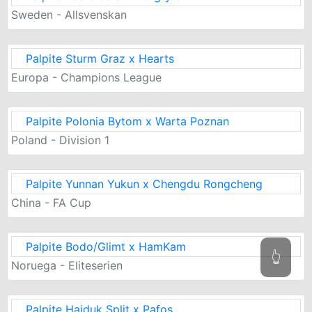
Sweden - Allsvenskan
Palpite Sturm Graz x Hearts
Europa - Champions League
Palpite Polonia Bytom x Warta Poznan
Poland - Division 1
Palpite Yunnan Yukun x Chengdu Rongcheng
China - FA Cup
Palpite Bodo/Glimt x HamKam
👆
Noruega - Eliteserien
Palpite Hajduk Split x Pafos