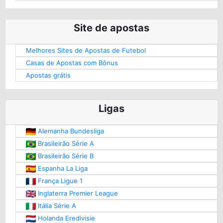
Site de apostas
Melhores Sites de Apostas de Futebol
Casas de Apostas com Bônus
Apostas grátis
Ligas
Alemanha Bundesliga
Brasileirão Série A
Brasileirão Série B
Espanha La Liga
França Ligue 1
Inglaterra Premier League
Itália Série A
Holanda Eredivisie