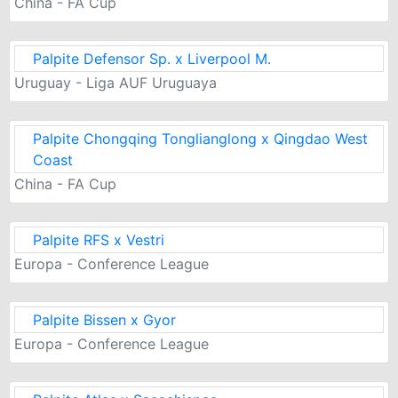
China - FA Cup
Palpite Defensor Sp. x Liverpool M.
Uruguay - Liga AUF Uruguaya
Palpite Chongqing Tonglianglong x Qingdao West
Coast
China - FA Cup
Palpite RFS x Vestri
Europa - Conference League
Palpite Bissen x Gyor
Europa - Conference League