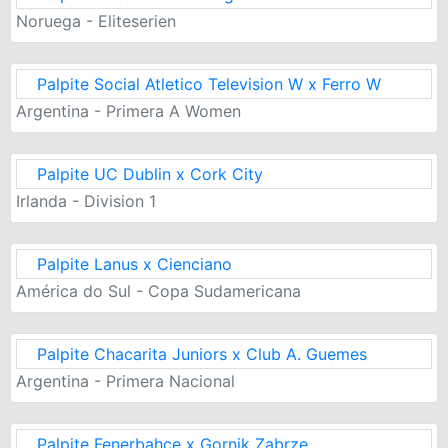
Noruega - Eliteserien
Palpite Social Atletico Television W x Ferro W
Argentina - Primera A Women
Palpite UC Dublin x Cork City
Irlanda - Division 1
Palpite Lanus x Cienciano
América do Sul - Copa Sudamericana
Palpite Chacarita Juniors x Club A. Guemes
Argentina - Primera Nacional
Palpite Fenerbahce x Gornik Zabrze