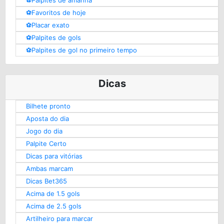
⚽️Palpites de amanhã
⚽️Favoritos de hoje
⚽️Placar exato
⚽️Palpites de gols
⚽️Palpites de gol no primeiro tempo
Dicas
Bilhete pronto
Aposta do dia
Jogo do dia
Palpite Certo
Dicas para vitórias
Ambas marcam
Dicas Bet365
Acima de 1.5 gols
Acima de 2.5 gols
Artilheiro para marcar