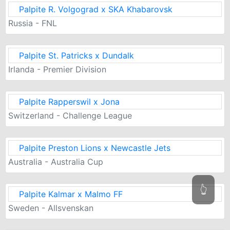
Palpite R. Volgograd x SKA Khabarovsk
Russia - FNL
Palpite St. Patricks x Dundalk
Irlanda - Premier Division
Palpite Rapperswil x Jona
Switzerland - Challenge League
Palpite Preston Lions x Newcastle Jets
Australia - Australia Cup
👆
Palpite Kalmar x Malmo FF
Sweden - Allsvenskan