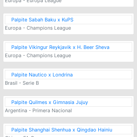
Europa - Europa League
Palpite Sabah Baku x KuPS
Europa - Champions League
Palpite Vikingur Reykjavik x H. Beer Sheva
Europa - Champions League
Palpite Nautico x Londrina
Brasil - Serie B
Palpite Quilmes x Gimnasia Jujuy
Argentina - Primera Nacional
Palpite Shanghai Shenhua x Qingdao Hainiu