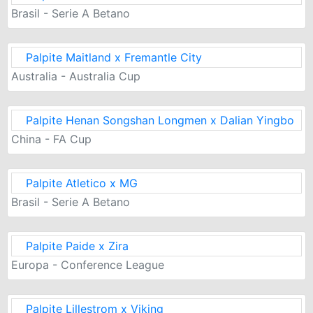
Brasil - Serie A Betano
Palpite Maitland x Fremantle City
Australia - Australia Cup
Palpite Henan Songshan Longmen x Dalian Yingbo
China - FA Cup
Palpite Atletico x MG
Brasil - Serie A Betano
Palpite Paide x Zira
Europa - Conference League
Palpite Lillestrom x Viking