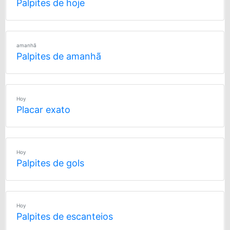
Palpites de hoje
amanhã
Palpites de amanhã
Hoy
Placar exato
Hoy
Palpites de gols
Hoy
Palpites de escanteios