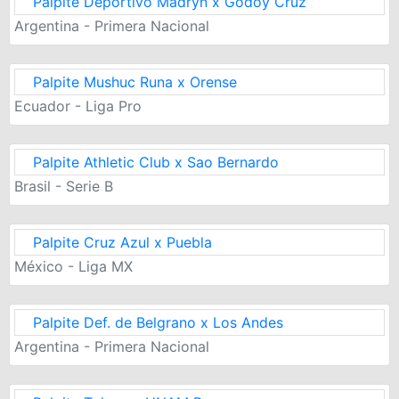
Palpite Deportivo Madryn x Godoy Cruz
Argentina - Primera Nacional
Palpite Mushuc Runa x Orense
Ecuador - Liga Pro
Palpite Athletic Club x Sao Bernardo
Brasil - Serie B
Palpite Cruz Azul x Puebla
México - Liga MX
Palpite Def. de Belgrano x Los Andes
Argentina - Primera Nacional