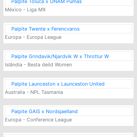
Palpite Toluca x UNAM Pumas
México - Liga MX
Palpite Twente x Ferencvaros
Europa - Europa League
Palpite Grindavik/Njardvik W x Throttur W
Islândia - Besta deild Women
Palpite Launceston x Launceston United
Australia - NPL Tasmania
Palpite GAIS x Nordsjaelland
Europa - Conference League