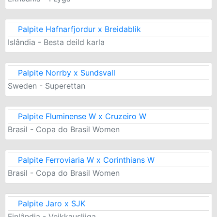
Palpite Hafnarfjordur x Breidablik
Islândia - Besta deild karla
Palpite Norrby x Sundsvall
Sweden - Superettan
Palpite Fluminense W x Cruzeiro W
Brasil - Copa do Brasil Women
Palpite Ferroviaria W x Corinthians W
Brasil - Copa do Brasil Women
Palpite Jaro x SJK
Finlândia - Veikkausliiga