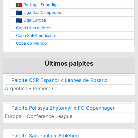
Portugal Superliga
Liga dos Campeões
Liga Europa
Copa Libertadores
Copa Sul-Americana
Copa do Mundo
Últimos palpites
Palpite CSR Espanol x Leones de Rosario
Argentina - Primera C
Palpite Polissya Zhytomyr x FC Copenhagen
Europa - Conference League
Palpite Sao Paulo x Athletico