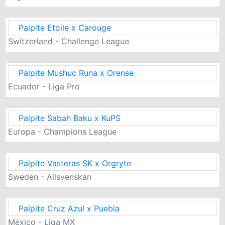
Palpite Etoile x Carouge
Switzerland - Challenge League
Palpite Mushuc Runa x Orense
Ecuador - Liga Pro
Palpite Sabah Baku x KuPS
Europa - Champions League
Palpite Vasteras SK x Orgryte
Sweden - Allsvenskan
Palpite Cruz Azul x Puebla
México - Liga MX