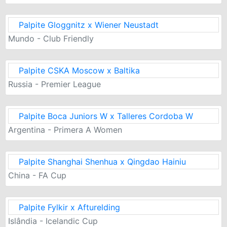
Palpite Gloggnitz x Wiener Neustadt
Mundo - Club Friendly
Palpite CSKA Moscow x Baltika
Russia - Premier League
Palpite Boca Juniors W x Talleres Cordoba W
Argentina - Primera A Women
Palpite Shanghai Shenhua x Qingdao Hainiu
China - FA Cup
Palpite Fylkir x Afturelding
Islândia - Icelandic Cup