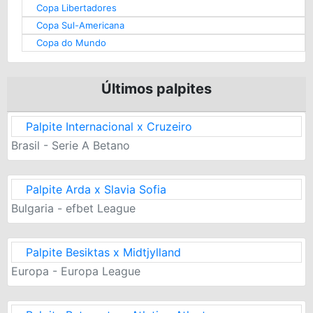
Copa Libertadores
Copa Sul-Americana
Copa do Mundo
Últimos palpites
Palpite Internacional x Cruzeiro
Brasil - Serie A Betano
Palpite Arda x Slavia Sofia
Bulgaria - efbet League
Palpite Besiktas x Midtjylland
Europa - Europa League