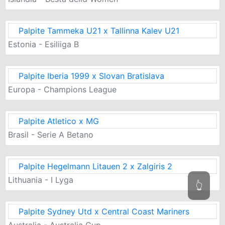
Palpite Tammeka U21 x Tallinna Kalev U21
Estonia - Esiliiga B
Palpite Iberia 1999 x Slovan Bratislava
Europa - Champions League
Palpite Atletico x MG
Brasil - Serie A Betano
Palpite Hegelmann Litauen 2 x Zalgiris 2
Lithuania - I Lyga
👆
Palpite Sydney Utd x Central Coast Mariners
Australia - Australia Cup