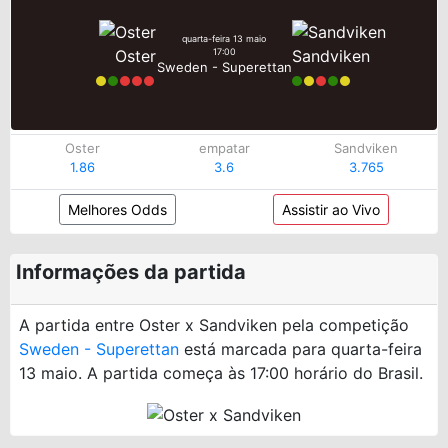
quarta-feira 13 maio
Oster
Sandviken
17:00
Sweden - Superettan
Oster
empatar
Sandviken
1.86
3.6
3.765
Melhores Odds
Assistir ao Vivo
Informações da partida
A partida entre Oster x Sandviken pela competição
Sweden - Superettan
está marcada para quarta-feira
13 maio. A partida começa às 17:00 horário do Brasil.