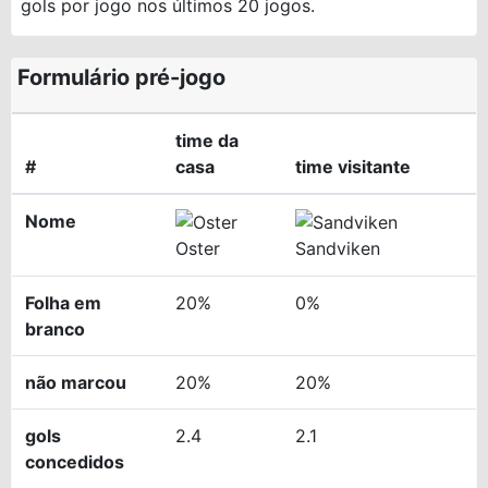
gols por jogo nos últimos 20 jogos.
Formulário pré-jogo
time da
#
casa
time visitante
Nome
Oster
Sandviken
Folha em
20%
0%
branco
não marcou
20%
20%
gols
2.4
2.1
concedidos