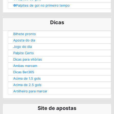
⚽️Palpites de gol no primeiro tempo
Dicas
Bilhete pronto
Aposta do dia
Jogo do dia
Palpite Certo
Dicas para vitórias
Ambas marcam
Dicas Bet365
Acima de 1.5 gols
Acima de 2.5 gols
Artilheiro para marcar
Site de apostas