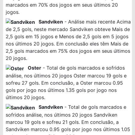
marcados em 70% dos jogos em seus últimos 20
jogos.
Sandviken
- Análise mais recente Acima
de 2,5 gols, neste mercado Sandviken obteve Mais de
2,5 gols em 15 jogos e Menos de 2,5 gols em 5 jogos
nos últimos 20 jogos. Em conclusão eles têm Mais de
2,5 gols marcados em 75% dos jogos em seus últimos
20 jogos.
Oster
- Total de gols marcados e sofridos
análise, nos últimos 20 jogos Oster marcou 19 gols e
sofreu 27 gols. Em conclusão, a Oster marcou 0.95
gols por jogo nos últimos 1.35 gols por jogo nos
últimos 20 jogos.
Sandviken
- Total de gols marcados e
sofridos análise, nos últimos 20 jogos Sandviken
marcou 19 gols e sofreu 21 gols. Em conclusão, a
Sandviken marcou 0.95 gols por jogo nos últimos 1.05