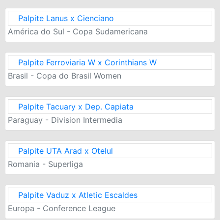
Palpite Lanus x Cienciano
América do Sul - Copa Sudamericana
Palpite Ferroviaria W x Corinthians W
Brasil - Copa do Brasil Women
Palpite Tacuary x Dep. Capiata
Paraguay - Division Intermedia
Palpite UTA Arad x Otelul
Romania - Superliga
Palpite Vaduz x Atletic Escaldes
Europa - Conference League