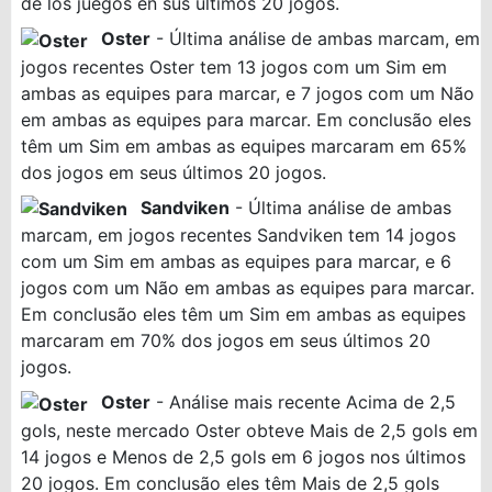
de los juegos en sus últimos 20 jogos.
Oster
- Última análise de ambas marcam, em
jogos recentes Oster tem 13 jogos com um Sim em
ambas as equipes para marcar, e 7 jogos com um Não
em ambas as equipes para marcar. Em conclusão eles
têm um Sim em ambas as equipes marcaram em 65%
dos jogos em seus últimos 20 jogos.
Sandviken
- Última análise de ambas
marcam, em jogos recentes Sandviken tem 14 jogos
com um Sim em ambas as equipes para marcar, e 6
jogos com um Não em ambas as equipes para marcar.
Em conclusão eles têm um Sim em ambas as equipes
marcaram em 70% dos jogos em seus últimos 20
jogos.
Oster
- Análise mais recente Acima de 2,5
gols, neste mercado Oster obteve Mais de 2,5 gols em
14 jogos e Menos de 2,5 gols em 6 jogos nos últimos
20 jogos. Em conclusão eles têm Mais de 2,5 gols