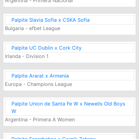
Argentina - Primera Nacional
Palpite Slavia Sofia x CSKA Sofia
Bulgaria - efbet League
Palpite UC Dublin x Cork City
Irlanda - Division 1
Palpite Ararat x Armenia
Europa - Champions League
Palpite Union de Santa Fe W x Newells Old Boys
W
Argentina - Primera A Women
Palpite Fenerbahce x Gornik Zabrze