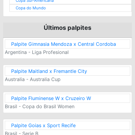
Copa Sul-Americana
Copa do Mundo
Últimos palpites
Palpite Gimnasia Mendoza x Central Cordoba
Argentina - Liga Profesional
Palpite Maitland x Fremantle City
Australia - Australia Cup
Palpite Fluminense W x Cruzeiro W
Brasil - Copa do Brasil Women
Palpite Goias x Sport Recife
Brasil - Serie B