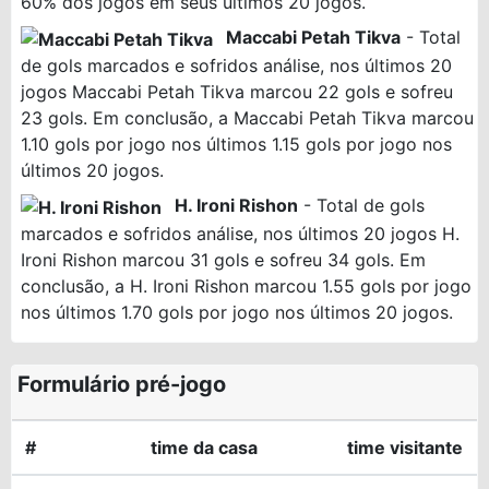
60% dos jogos em seus últimos 20 jogos.
Maccabi Petah Tikva
- Total
de gols marcados e sofridos análise, nos últimos 20
jogos Maccabi Petah Tikva marcou 22 gols e sofreu
23 gols. Em conclusão, a Maccabi Petah Tikva marcou
1.10 gols por jogo nos últimos 1.15 gols por jogo nos
últimos 20 jogos.
H. Ironi Rishon
- Total de gols
marcados e sofridos análise, nos últimos 20 jogos H.
Ironi Rishon marcou 31 gols e sofreu 34 gols. Em
conclusão, a H. Ironi Rishon marcou 1.55 gols por jogo
nos últimos 1.70 gols por jogo nos últimos 20 jogos.
Formulário pré-jogo
#
time da casa
time visitante