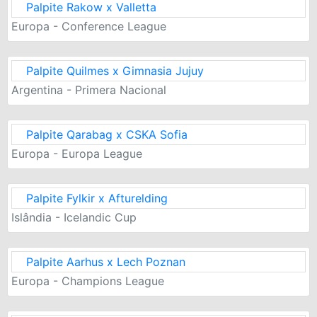
Palpite Rakow x Valletta
Europa - Conference League
Palpite Quilmes x Gimnasia Jujuy
Argentina - Primera Nacional
Palpite Qarabag x CSKA Sofia
Europa - Europa League
Palpite Fylkir x Afturelding
Islândia - Icelandic Cup
Palpite Aarhus x Lech Poznan
Europa - Champions League