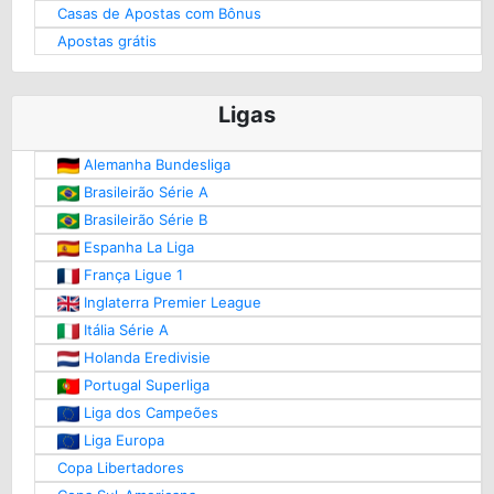
Casas de Apostas com Bônus
Apostas grátis
Ligas
Alemanha Bundesliga
Brasileirão Série A
Brasileirão Série B
Espanha La Liga
França Ligue 1
Inglaterra Premier League
Itália Série A
Holanda Eredivisie
Portugal Superliga
Liga dos Campeões
Liga Europa
Copa Libertadores