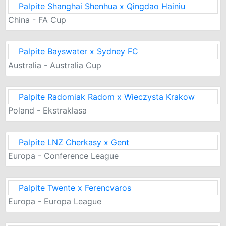
Palpite Shanghai Shenhua x Qingdao Hainiu
China - FA Cup
Palpite Bayswater x Sydney FC
Australia - Australia Cup
Palpite Radomiak Radom x Wieczysta Krakow
Poland - Ekstraklasa
Palpite LNZ Cherkasy x Gent
Europa - Conference League
Palpite Twente x Ferencvaros
Europa - Europa League