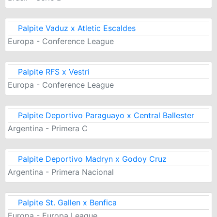
Palpite Vaduz x Atletic Escaldes
Europa - Conference League
Palpite RFS x Vestri
Europa - Conference League
Palpite Deportivo Paraguayo x Central Ballester
Argentina - Primera C
Palpite Deportivo Madryn x Godoy Cruz
Argentina - Primera Nacional
Palpite St. Gallen x Benfica
Europa - Europa League