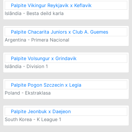
Palpite Vikingur Reykjavik x Keflavik
Islândia - Besta deild karla
Palpite Chacarita Juniors x Club A. Guemes
Argentina - Primera Nacional
Palpite Volsungur x Grindavik
Islândia - Division 1
Palpite Pogon Szczecin x Legia
Poland - Ekstraklasa
Palpite Jeonbuk x Daejeon
South Korea - K League 1