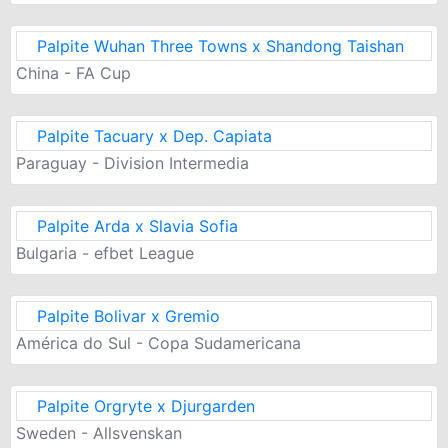
Palpite Wuhan Three Towns x Shandong Taishan
China - FA Cup
Palpite Tacuary x Dep. Capiata
Paraguay - Division Intermedia
Palpite Arda x Slavia Sofia
Bulgaria - efbet League
Palpite Bolivar x Gremio
América do Sul - Copa Sudamericana
Palpite Orgryte x Djurgarden
Sweden - Allsvenskan