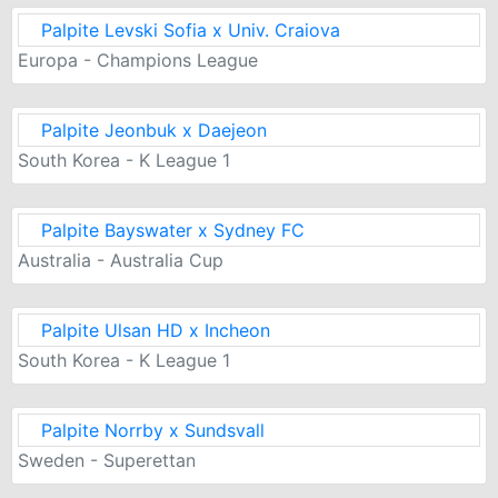
Palpite Levski Sofia x Univ. Craiova
Europa - Champions League
Palpite Jeonbuk x Daejeon
South Korea - K League 1
Palpite Bayswater x Sydney FC
Australia - Australia Cup
Palpite Ulsan HD x Incheon
South Korea - K League 1
Palpite Norrby x Sundsvall
Sweden - Superettan