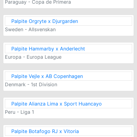
Paraguay - Copa de Primera
Palpite Orgryte x Djurgarden
Sweden - Allsvenskan
Palpite Hammarby x Anderlecht
Europa - Europa League
Palpite Vejle x AB Copenhagen
Denmark - 1st Division
Palpite Alianza Lima x Sport Huancayo
Peru - Liga 1
Palpite Botafogo RJ x Vitoria