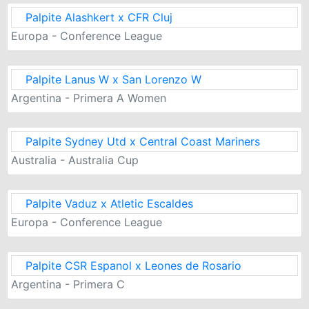
Palpite Alashkert x CFR Cluj
Europa - Conference League
Palpite Lanus W x San Lorenzo W
Argentina - Primera A Women
Palpite Sydney Utd x Central Coast Mariners
Australia - Australia Cup
Palpite Vaduz x Atletic Escaldes
Europa - Conference League
Palpite CSR Espanol x Leones de Rosario
Argentina - Primera C