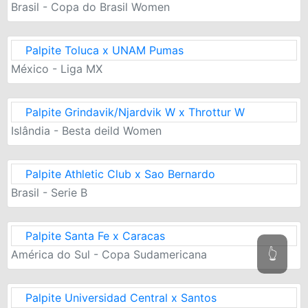
Brasil - Copa do Brasil Women
Palpite Toluca x UNAM Pumas
México - Liga MX
Palpite Grindavik/Njardvik W x Throttur W
Islândia - Besta deild Women
Palpite Athletic Club x Sao Bernardo
Brasil - Serie B
Palpite Santa Fe x Caracas
👆
América do Sul - Copa Sudamericana
Palpite Universidad Central x Santos