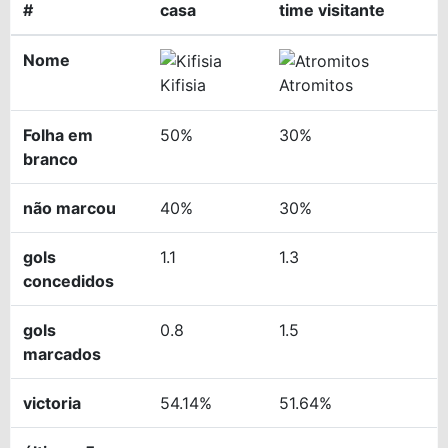
#
casa
time visitante
Nome
Kifisia
Atromitos
Folha em
50%
30%
branco
não marcou
40%
30%
gols
1.1
1.3
concedidos
gols
0.8
1.5
marcados
victoria
54.14%
51.64%