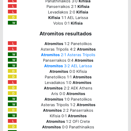
Panathinaikos 3:0
Kifisia
L
Panserraikos 2:1
Kifisia
L
Levadiakos 2:0
Kifisia
L
Kifisia
1:1 AEL Larissa
D
Volos 0:1
Kifisia
W
Atromitos resultados
Atromitos
1:2 Panetolikos
L
Asteras Tripolis 4:2
Atromitos
L
Atromitos
2:1 Asteras Tripolis
W
Panserraikos 0:4
Atromitos
W
Atromitos
3:2 AEL Larissa
W
Atromitos
0:0 Kifisia
D
Panetolikos 1:1
Atromitos
D
Levadiakos 1:0
Atromitos
L
Atromitos
2:2 AEK Athens
D
Aris 0:0
Atromitos
D
Atromitos
1:0 Panetolikos
W
Asteras Tripolis 1:2
Atromitos
W
Atromitos
2:2 Panserraikos
D
Kifisia 0:1
Atromitos
W
Atromitos
1:2 OFI Crete
L
Atromitos
0:0 Panathinaikos
D