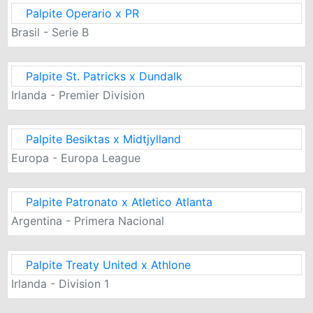
Palpite Operario x PR
Brasil - Serie B
Palpite St. Patricks x Dundalk
Irlanda - Premier Division
Palpite Besiktas x Midtjylland
Europa - Europa League
Palpite Patronato x Atletico Atlanta
Argentina - Primera Nacional
Palpite Treaty United x Athlone
Irlanda - Division 1