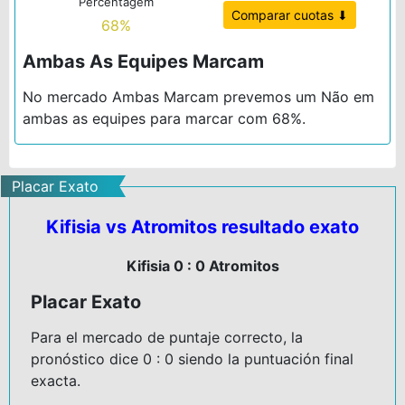
Percentagem
Comparar cuotas ⬇
68%
Ambas As Equipes Marcam
No mercado Ambas Marcam prevemos um Não em
ambas as equipes para marcar com 68%.
Placar Exato
Kifisia vs Atromitos resultado exato
Kifisia 0 : 0 Atromitos
Placar Exato
Para el mercado de puntaje correcto, la
pronóstico dice 0 : 0 siendo la puntuación final
exacta.