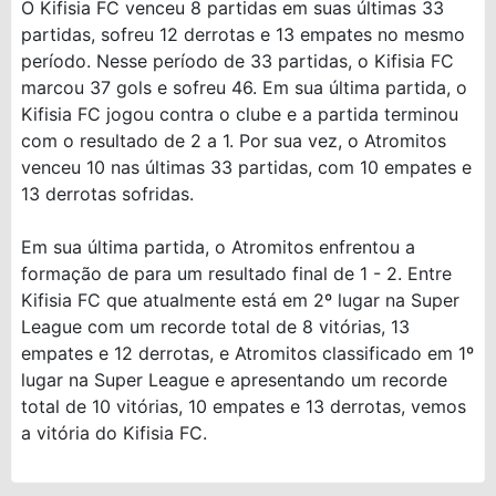
O Kifisia FC venceu 8 partidas em suas últimas 33
partidas, sofreu 12 derrotas e 13 empates no mesmo
período. Nesse período de 33 partidas, o Kifisia FC
marcou 37 gols e sofreu 46. Em sua última partida, o
Kifisia FC jogou contra o clube e a partida terminou
com o resultado de 2 a 1. Por sua vez, o Atromitos
venceu 10 nas últimas 33 partidas, com 10 empates e
13 derrotas sofridas.
Em sua última partida, o Atromitos enfrentou a
formação de para um resultado final de 1 - 2. Entre
Kifisia FC que atualmente está em 2º lugar na Super
League com um recorde total de 8 vitórias, 13
empates e 12 derrotas, e Atromitos classificado em 1º
lugar na Super League e apresentando um recorde
total de 10 vitórias, 10 empates e 13 derrotas, vemos
a vitória do Kifisia FC.