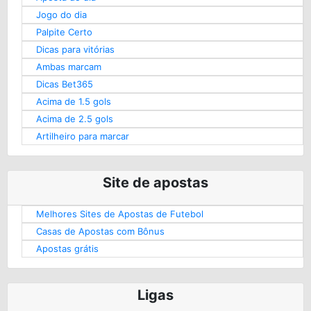
Jogo do dia
Palpite Certo
Dicas para vitórias
Ambas marcam
Dicas Bet365
Acima de 1.5 gols
Acima de 2.5 gols
Artilheiro para marcar
Site de apostas
Melhores Sites de Apostas de Futebol
Casas de Apostas com Bônus
Apostas grátis
Ligas