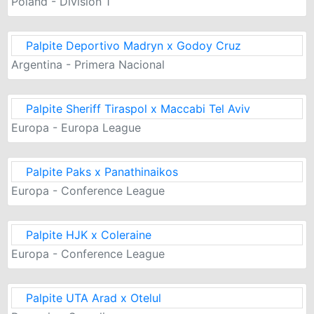
Poland - Division 1
Palpite Deportivo Madryn x Godoy Cruz
Argentina - Primera Nacional
Palpite Sheriff Tiraspol x Maccabi Tel Aviv
Europa - Europa League
Palpite Paks x Panathinaikos
Europa - Conference League
Palpite HJK x Coleraine
Europa - Conference League
Palpite UTA Arad x Otelul