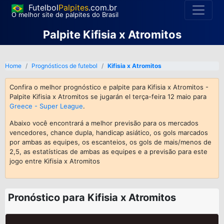
Futelbol
Palpites
.com.br
O melhor site de palpites do Brasil
Palpite Kifisia x Atromitos
Home
Prognósticos de futebol
Kifisia x Atromitos
Confira o melhor prognóstico e palpite para Kifisia x Atromitos -
Palpite Kifisia x Atromitos se jugarán el terça-feira 12 maio para
Greece - Super League
.
Abaixo você encontrará a melhor previsão para os mercados
vencedores, chance dupla, handicap asiático, os gols marcados
por ambas as equipes, os escanteios, os gols de mais/menos de
2,5, as estatísticas de ambas as equipes e a previsão para este
jogo entre Kifisia x Atromitos
Pronóstico para Kifisia x Atromitos