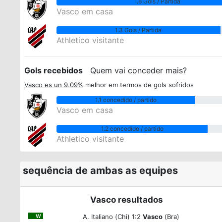
1.6 Gols / Partida
Vasco em casa
1.3 Gols / Partida
Athletico visitante
Gols recebidos
Quem vai conceder mais?
Vasco es un 9.09%
melhor em termos de gols sofridos
1.1 concedido / partido
Vasco em casa
1.2 concedido / partido
Athletico visitante
sequência de ambas as equipes
Vasco resultados
A. Italiano (Chi) 1:2
Vasco
(Bra)
W