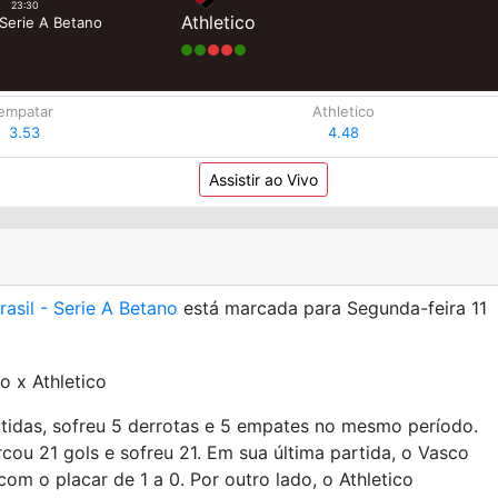
23:30
Athletico
- Serie A Betano
empatar
Athletico
3.53
4.48
Assistir ao Vivo
rasil - Serie A Betano
está marcada para Segunda-feira 11
tidas, sofreu 5 derrotas e 5 empates no mesmo período.
ou 21 gols e sofreu 21. Em sua última partida, o Vasco
om o placar de 1 a 0. Por outro lado, o Athletico