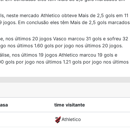
ls, neste mercado Athletico obteve Mais de 2,5 gols em 11
19 jogos. Em conclusão eles têm Mais de 2,5 gols marcados
se, nos últimos 20 jogos Vasco marcou 31 gols e sofreu 32
go nos últimos 1.60 gols por jogo nos últimos 20 jogos.
lise, nos últimos 19 jogos Athletico marcou 19 gols e
0 gols por jogo nos últimos 1.21 gols por jogo nos últimos
casa
time visitante
Athletico