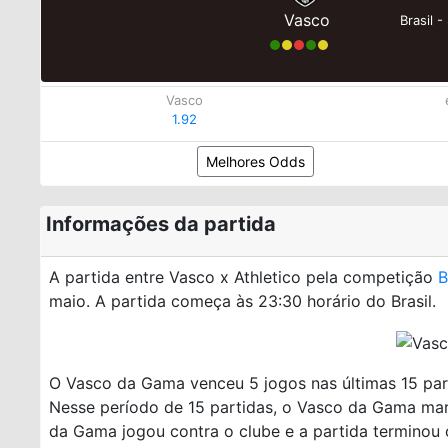
Vasco
Brasil 
Vasco
1.92
Melhores Odds
Informações da partida
A partida entre Vasco x Athletico pela competição
B
maio. A partida começa às 23:30 horário do Brasil.
O Vasco da Gama venceu 5 jogos nas últimas 15 par
Nesse período de 15 partidas, o Vasco da Gama marc
da Gama jogou contra o clube e a partida terminou c