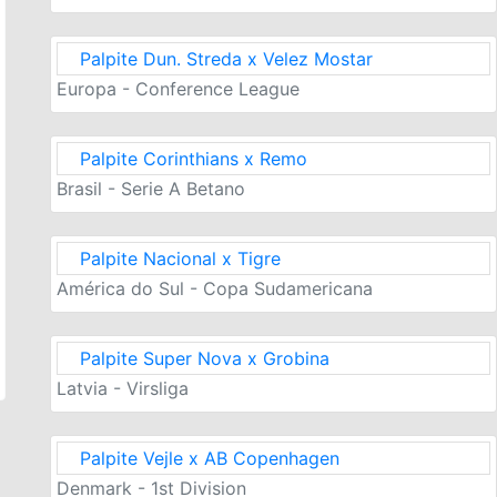
Palpite Dun. Streda x Velez Mostar
Europa - Conference League
Palpite Corinthians x Remo
Brasil - Serie A Betano
Palpite Nacional x Tigre
América do Sul - Copa Sudamericana
Palpite Super Nova x Grobina
Latvia - Virsliga
Palpite Vejle x AB Copenhagen
Denmark - 1st Division