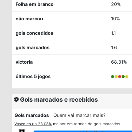
Folha em branco
20%
não marcou
10%
gols concedidos
1.1
gols marcados
1.6
victoria
68.31%
últimos 5 jogos
⚽ Gols marcados e recebidos
Gols marcados
Quem vai marcar mais?
Vasco es un 23.08%
melhor em termos de gols marcados