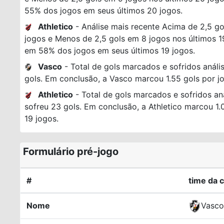
55% dos jogos em seus últimos 20 jogos.
Athletico
- Análise mais recente Acima de 2,5 go
jogos e Menos de 2,5 gols em 8 jogos nos últimos 
em 58% dos jogos em seus últimos 19 jogos.
Vasco
- Total de gols marcados e sofridos análi
gols. Em conclusão, a Vasco marcou 1.55 gols por jo
Athletico
- Total de gols marcados e sofridos aná
sofreu 23 gols. Em conclusão, a Athletico marcou 1.0
19 jogos.
Formulário pré-jogo
#
time da 
Nome
Vasco