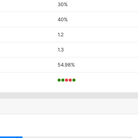
30%
40%
1.2
1.3
54.98%