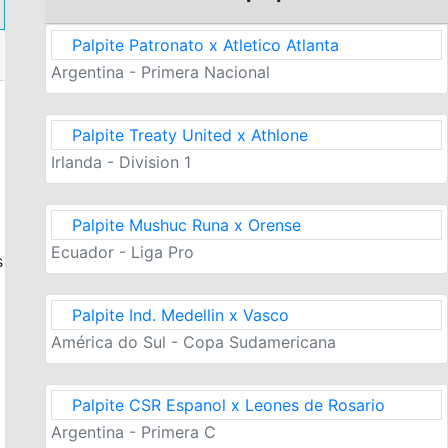
Palpite Patronato x Atletico Atlanta
Argentina - Primera Nacional
Palpite Treaty United x Athlone
Irlanda - Division 1
Palpite Mushuc Runa x Orense
Ecuador - Liga Pro
s
Palpite Ind. Medellin x Vasco
América do Sul - Copa Sudamericana
Palpite CSR Espanol x Leones de Rosario
Argentina - Primera C