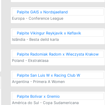
Palpite GAIS x Nordsjaelland
Europa - Conference League
Palpite Vikingur Reykjavik x Keflavik
Islândia - Besta deild karla
Palpite Radomiak Radom x Wieczysta Krakow
Poland - Ekstraklasa
Palpite San Luis W x Racing Club W
Argentina - Primera A Women
Palpite Bolivar x Gremio
América do Sul - Copa Sudamericana