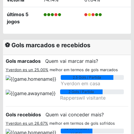
últimos 5
jogos
⚽ Gols marcados e recebidos
Gols marcados
Quem vai marcar mais?
Yverdon es un 25.00%
melhor em termos de gols marcados
2.5 Gols / Partida
Yverdon em casa
2 Gols / Partida
Rapperswil visitante
Gols recebidos
Quem vai conceder mais?
Yverdon es un 26.67%
melhor em termos de gols sofridos
1.5 concedido /
partido