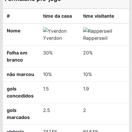
#
time da casa
time visitante
Nome
Yverdon
Rapperswil
Folha em
30%
20%
branco
não marcou
10%
10%
gols
1.5
1.9
concedidos
gols
2.5
2
marcados
victoria
74.14%
61.64%