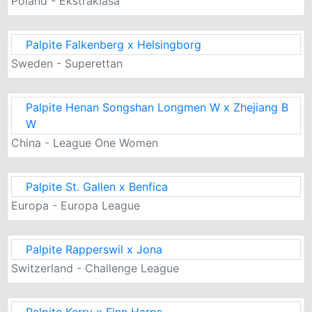
Poland - Ekstraklasa
Palpite Falkenberg x Helsingborg
Sweden - Superettan
Palpite Henan Songshan Longmen W x Zhejiang B
W
China - League One Women
Palpite St. Gallen x Benfica
Europa - Europa League
Palpite Rapperswil x Jona
Switzerland - Challenge League
Palpite Kerry x Finn Harps