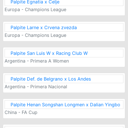
Palpite Egnatia x Celje
Europa - Champions League
Palpite Larne x Crvena zvezda
Europa - Champions League
Palpite San Luis W x Racing Club W
Argentina - Primera A Women
Palpite Def. de Belgrano x Los Andes
Argentina - Primera Nacional
Palpite Henan Songshan Longmen x Dalian Yingbo
China - FA Cup