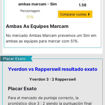
ambas marcam - Sim
1.58
Percentagem
Comparar cuotas ⬇
51%
Ambas As Equipes Marcam
No mercado Ambas Marcam prevemos um Sim em
ambas as equipes para marcar com 51%.
Placar Exato
Yverdon vs Rapperswil resultado exato
Yverdon 3 : 2 Rapperswil
Placar Exato
Para el mercado de puntaje correcto, la
pronóstico dice 3 : 2 siendo la puntuación final