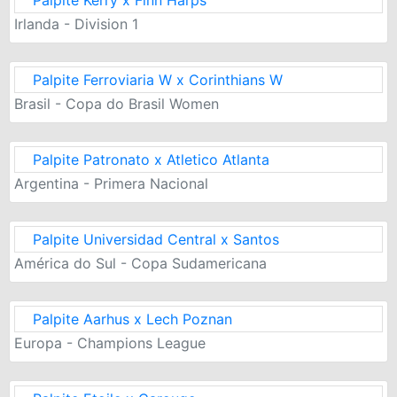
Irlanda - Division 1
Palpite Ferroviaria W x Corinthians W
Brasil - Copa do Brasil Women
Palpite Patronato x Atletico Atlanta
Argentina - Primera Nacional
Palpite Universidad Central x Santos
América do Sul - Copa Sudamericana
Palpite Aarhus x Lech Poznan
Europa - Champions League