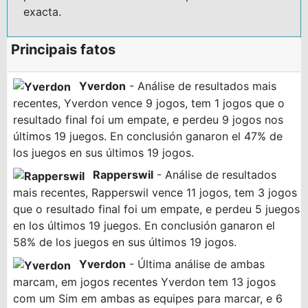
exacta.
Principais fatos
Yverdon
- Análise de resultados mais
recentes, Yverdon vence 9 jogos, tem 1 jogos que o
resultado final foi um empate, e perdeu 9 jogos nos
últimos 19 juegos. En conclusión ganaron el 47% de
los juegos en sus últimos 19 jogos.
Rapperswil
- Análise de resultados
mais recentes, Rapperswil vence 11 jogos, tem 3 jogos
que o resultado final foi um empate, e perdeu 5 juegos
en los últimos 19 juegos. En conclusión ganaron el
58% de los juegos en sus últimos 19 jogos.
Yverdon
- Última análise de ambas
marcam, em jogos recentes Yverdon tem 13 jogos
com um Sim em ambas as equipes para marcar, e 6