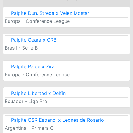
Palpite Dun. Streda x Velez Mostar
Europa - Conference League
Palpite Ceara x CRB
Brasil - Serie B
Palpite Paide x Zira
Europa - Conference League
Palpite Libertad x Delfin
Ecuador - Liga Pro
Palpite CSR Espanol x Leones de Rosario
Argentina - Primera C