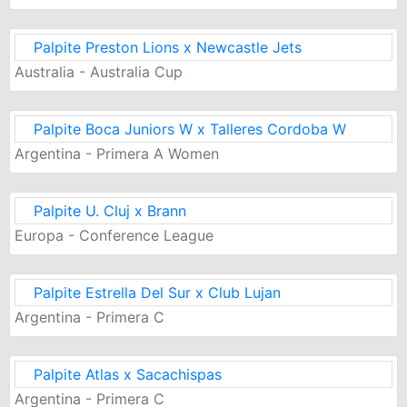
Palpite Preston Lions x Newcastle Jets
Australia - Australia Cup
Palpite Boca Juniors W x Talleres Cordoba W
Argentina - Primera A Women
Palpite U. Cluj x Brann
Europa - Conference League
Palpite Estrella Del Sur x Club Lujan
Argentina - Primera C
Palpite Atlas x Sacachispas
Argentina - Primera C