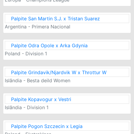
Palpite San Martin S.J. x Tristan Suarez
Argentina - Primera Nacional
Palpite Odra Opole x Arka Gdynia
Poland - Division 1
Palpite Grindavik/Njardvik W x Throttur W
Islândia - Besta deild Women
Palpite Kopavogur x Vestri
Islândia - Division 1
Palpite Pogon Szczecin x Legia