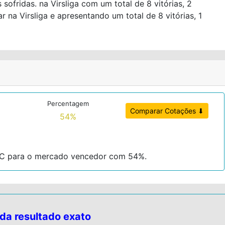
sofridas. na Virsliga com um total de 8 vitórias, 2
r na Virsliga e apresentando um total de 8 vitórias, 1
Percentagem
Comparar Cotações ⬇
54%
 FC para o mercado vencedor com 54%.
da resultado exato