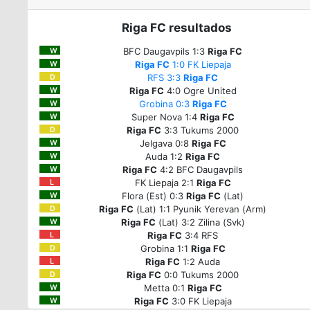
Riga FC resultados
BFC Daugavpils 1:3
Riga FC
W
Riga FC
1:0 FK Liepaja
W
RFS 3:3
Riga FC
D
Riga FC
4:0 Ogre United
W
Grobina 0:3
Riga FC
W
Super Nova 1:4
Riga FC
W
Riga FC
3:3 Tukums 2000
D
Jelgava 0:8
Riga FC
W
Auda 1:2
Riga FC
W
Riga FC
4:2 BFC Daugavpils
W
FK Liepaja 2:1
Riga FC
L
Flora (Est) 0:3
Riga FC
(Lat)
W
Riga FC
(Lat) 1:1 Pyunik Yerevan (Arm)
D
Riga FC
(Lat) 3:2 Zilina (Svk)
W
Riga FC
3:4 RFS
L
Grobina 1:1
Riga FC
D
Riga FC
1:2 Auda
L
Riga FC
0:0 Tukums 2000
D
Metta 0:1
Riga FC
W
Riga FC
3:0 FK Liepaja
W