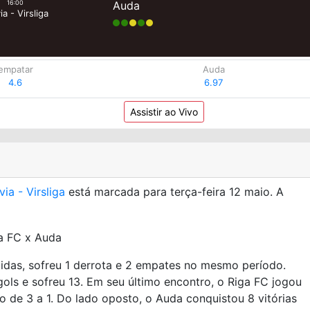
Auda
16:00
ia - Virsliga
empatar
Auda
4.6
6.97
Assistir ao Vivo
via - Virsliga
está marcada para terça-feira 12 maio. A
tidas, sofreu 1 derrota e 2 empates no mesmo período.
ols e sofreu 13. Em seu último encontro, o Riga FC jogou
o de 3 a 1. Do lado oposto, o Auda conquistou 8 vitórias