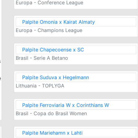
Europa - Conference League
Palpite Omonia x Kairat Almaty
Europa - Champions League
Palpite Chapecoense x SC
Brasil - Serie A Betano
s
Palpite Suduva x Hegelmann
e
Lithuania - TOPLYGA
Palpite Ferroviaria W x Corinthians W
.
Brasil - Copa do Brasil Women
Palpite Mariehamn x Lahti