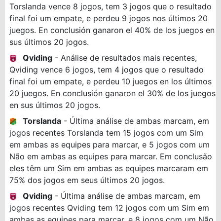
Torslanda vence 8 jogos, tem 3 jogos que o resultado
final foi um empate, e perdeu 9 jogos nos últimos 20
juegos. En conclusión ganaron el 40% de los juegos en
sus últimos 20 jogos.
Qviding
- Análise de resultados mais recentes,
Qviding vence 6 jogos, tem 4 jogos que o resultado
final foi um empate, e perdeu 10 juegos en los últimos
20 juegos. En conclusión ganaron el 30% de los juegos
en sus últimos 20 jogos.
Torslanda
- Última análise de ambas marcam, em
jogos recentes Torslanda tem 15 jogos com um Sim
em ambas as equipes para marcar, e 5 jogos com um
Não em ambas as equipes para marcar. Em conclusão
eles têm um Sim em ambas as equipes marcaram em
75% dos jogos em seus últimos 20 jogos.
Qviding
- Última análise de ambas marcam, em
jogos recentes Qviding tem 12 jogos com um Sim em
ambas as equipes para marcar, e 8 jogos com um Não