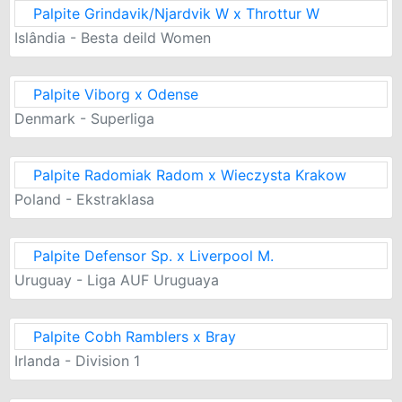
Palpite Grindavik/Njardvik W x Throttur W
Islândia - Besta deild Women
Palpite Viborg x Odense
Denmark - Superliga
Palpite Radomiak Radom x Wieczysta Krakow
Poland - Ekstraklasa
Palpite Defensor Sp. x Liverpool M.
Uruguay - Liga AUF Uruguaya
Palpite Cobh Ramblers x Bray
Irlanda - Division 1