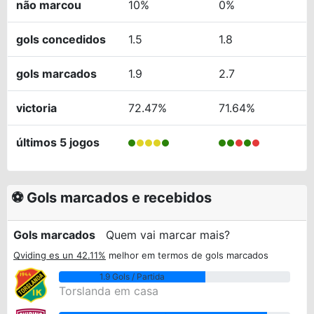
não marcou
10%
0%
gols concedidos
1.5
1.8
gols marcados
1.9
2.7
victoria
72.47%
71.64%
últimos 5 jogos
⚽ Gols marcados e recebidos
Gols marcados
Quem vai marcar mais?
Qviding es un 42.11%
melhor em termos de gols marcados
1.9 Gols / Partida
Torslanda em casa