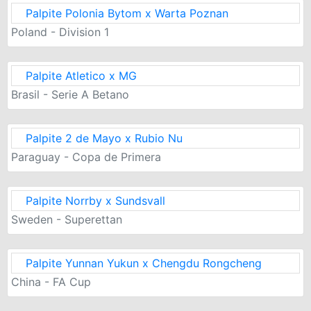
Palpite Polonia Bytom x Warta Poznan
Poland - Division 1
Palpite Atletico x MG
Brasil - Serie A Betano
Palpite 2 de Mayo x Rubio Nu
Paraguay - Copa de Primera
Palpite Norrby x Sundsvall
Sweden - Superettan
Palpite Yunnan Yukun x Chengdu Rongcheng
China - FA Cup