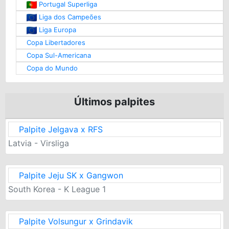
Portugal Superliga
Liga dos Campeões
Liga Europa
Copa Libertadores
Copa Sul-Americana
Copa do Mundo
Últimos palpites
Palpite Jelgava x RFS
Latvia - Virsliga
Palpite Jeju SK x Gangwon
South Korea - K League 1
Palpite Volsungur x Grindavik