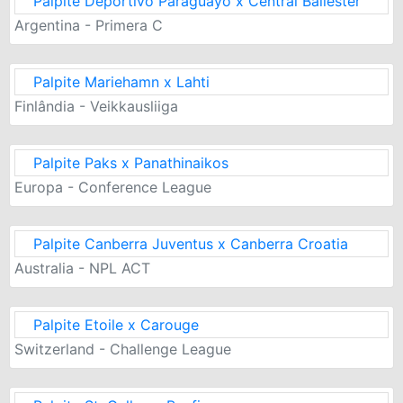
Palpite Deportivo Paraguayo x Central Ballester
Argentina - Primera C
Palpite Mariehamn x Lahti
Finlândia - Veikkausliiga
Palpite Paks x Panathinaikos
Europa - Conference League
Palpite Canberra Juventus x Canberra Croatia
Australia - NPL ACT
Palpite Etoile x Carouge
Switzerland - Challenge League