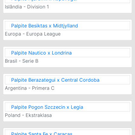
Islândia - Division 1
Palpite Besiktas x Midtjylland
Europa - Europa League
Palpite Nautico x Londrina
Brasil - Serie B
Palpite Berazategui x Central Cordoba
Argentina - Primera C
Palpite Pogon Szczecin x Legia
Poland - Ekstraklasa
Palpite Santa Fe x Caracas