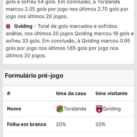
gols e sofreu 54 gols. Em conclusão, a Torslanda
marcou 2.05 gols por jogo nos últimos 2.70 gols por
jogo nos últimos 20 jogos.
Qviding
- Total de gols marcados e sofridos
análise, nos últimos 20 jogos Qviding marcou 19 gols e
sofreu 33 gols. Em conclusão, a Qviding marcou 0.95
gols por jogo nos últimos 1.65 gols por jogo nos
últimos 20 jogos.
Formulário pré-jogo
#
time da casa
time visitante
Nome
Torslanda
Qviding
Folha em branco
20%
20%