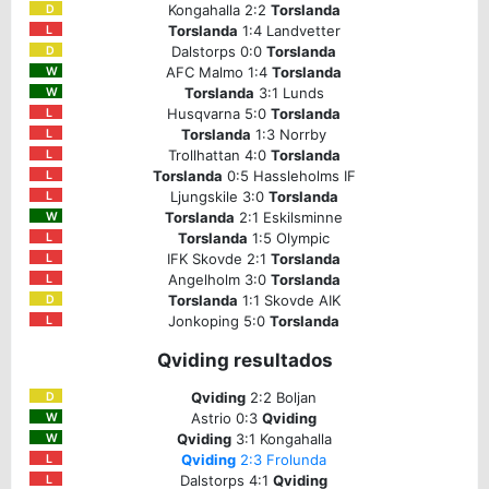
Kongahalla 2:2
Torslanda
D
Torslanda
1:4 Landvetter
L
Dalstorps 0:0
Torslanda
D
AFC Malmo 1:4
Torslanda
W
Torslanda
3:1 Lunds
W
Husqvarna 5:0
Torslanda
L
Torslanda
1:3 Norrby
L
Trollhattan 4:0
Torslanda
L
Torslanda
0:5 Hassleholms IF
L
Ljungskile 3:0
Torslanda
L
Torslanda
2:1 Eskilsminne
W
Torslanda
1:5 Olympic
L
IFK Skovde 2:1
Torslanda
L
Angelholm 3:0
Torslanda
L
Torslanda
1:1 Skovde AIK
D
Jonkoping 5:0
Torslanda
L
Qviding resultados
Qviding
2:2 Boljan
D
Astrio 0:3
Qviding
W
Qviding
3:1 Kongahalla
W
Qviding
2:3 Frolunda
L
Dalstorps 4:1
Qviding
L