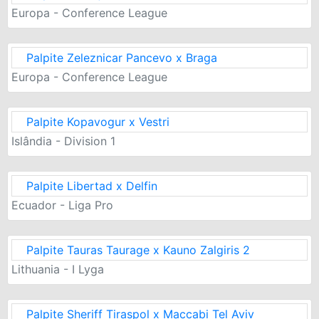
Europa - Conference League
Palpite Zeleznicar Pancevo x Braga
Europa - Conference League
Palpite Kopavogur x Vestri
Islândia - Division 1
Palpite Libertad x Delfin
Ecuador - Liga Pro
Palpite Tauras Taurage x Kauno Zalgiris 2
Lithuania - I Lyga
Palpite Sheriff Tiraspol x Maccabi Tel Aviv