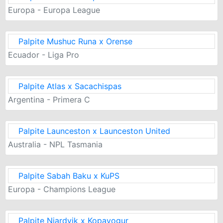
Europa - Europa League
Palpite Mushuc Runa x Orense
Ecuador - Liga Pro
Palpite Atlas x Sacachispas
Argentina - Primera C
Palpite Launceston x Launceston United
Australia - NPL Tasmania
Palpite Sabah Baku x KuPS
Europa - Champions League
Palpite Njardvik x Kopavogur