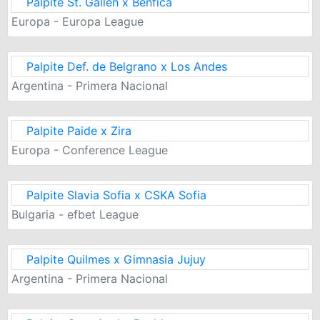
Palpite St. Gallen x Benfica
Europa - Europa League
Palpite Def. de Belgrano x Los Andes
Argentina - Primera Nacional
Palpite Paide x Zira
Europa - Conference League
Palpite Slavia Sofia x CSKA Sofia
Bulgaria - efbet League
Palpite Quilmes x Gimnasia Jujuy
Argentina - Primera Nacional