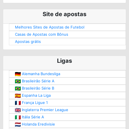
Site de apostas
Melhores Sites de Apostas de Futebol
Casas de Apostas com Bônus
Apostas grátis
Ligas
Alemanha Bundesliga
Brasileirão Série A
Brasileirão Série B
Espanha La Liga
França Ligue 1
Inglaterra Premier League
Itália Série A
Holanda Eredivisie