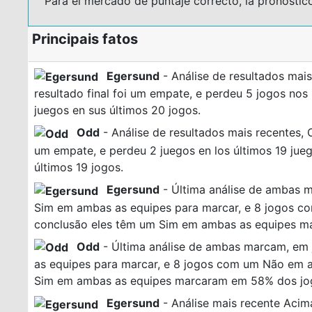
Para el mercado de puntaje correcto, la pronóstico 
Principais fatos
Egersund
- Análise de resultados mais
resultado final foi um empate, e perdeu 5 jogos nos
juegos en sus últimos 20 jogos.
Odd
- Análise de resultados mais recentes, 
um empate, e perdeu 2 juegos en los últimos 19 jue
últimos 19 jogos.
Egersund
- Última análise de ambas 
Sim em ambas as equipes para marcar, e 8 jogos c
conclusão eles têm um Sim em ambas as equipes ma
Odd
- Última análise de ambas marcam, em
as equipes para marcar, e 8 jogos com um Não em 
Sim em ambas as equipes marcaram em 58% dos jog
Egersund
- Análise mais recente Acim