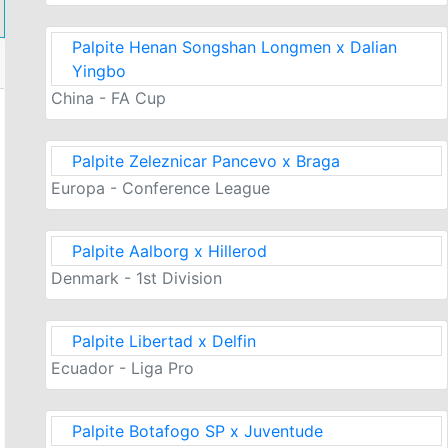
Palpite Henan Songshan Longmen x Dalian
Yingbo
China - FA Cup
Palpite Zeleznicar Pancevo x Braga
Europa - Conference League
Palpite Aalborg x Hillerod
Denmark - 1st Division
Palpite Libertad x Delfin
Ecuador - Liga Pro
Palpite Botafogo SP x Juventude