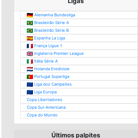
Ligas
Alemanha Bundesliga
Brasileirão Série A
Brasileirão Série B
Espanha La Liga
França Ligue 1
Inglaterra Premier League
Itália Série A
Holanda Eredivisie
Portugal Superliga
Liga dos Campeões
Liga Europa
Copa Libertadores
Copa Sul-Americana
Copa do Mundo
Últimos palpites