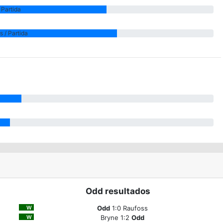
 Partida
s / Partida
Odd resultados
Odd
1:0 Raufoss
W
Bryne 1:2
Odd
W