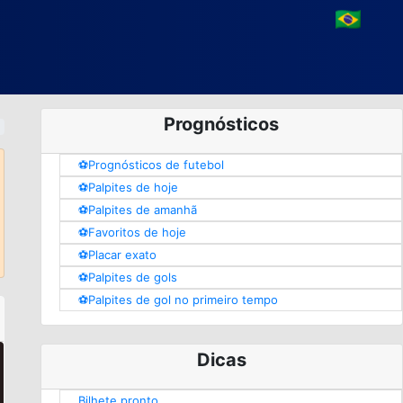
Prognósticos
⚽️Prognósticos de futebol
⚽️Palpites de hoje
⚽️Palpites de amanhã
⚽️Favoritos de hoje
⚽️Placar exato
⚽️Palpites de gols
⚽️Palpites de gol no primeiro tempo
Dicas
Bilhete pronto