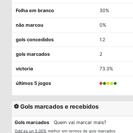
Folha em branco
30%
não marcou
0%
gols concedidos
1.2
gols marcados
2
victoria
73.3%
últimos 5 jogos
⚽ Gols marcados e recebidos
Gols marcados
Quem vai marcar mais?
Odd es un 5.00%
melhor em termos de gols marcados