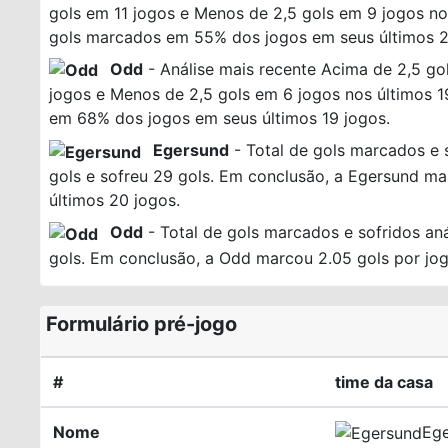
gols em 11 jogos e Menos de 2,5 gols em 9 jogos no
gols marcados em 55% dos jogos em seus últimos 2
Odd
- Análise mais recente Acima de 2,5 go
jogos e Menos de 2,5 gols em 6 jogos nos últimos 
em 68% dos jogos em seus últimos 19 jogos.
Egersund
- Total de gols marcados e 
gols e sofreu 29 gols. Em conclusão, a Egersund mar
últimos 20 jogos.
Odd
- Total de gols marcados e sofridos an
gols. Em conclusão, a Odd marcou 2.05 gols por jogo
Formulário pré-jogo
#
time da casa
Nome
Eg