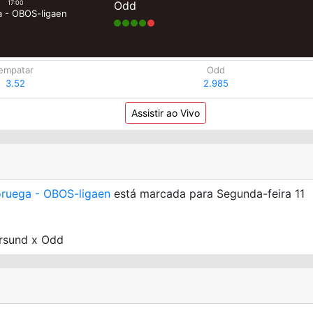
Odd
17:00
 - OBOS-ligaen
empatar
Odd
3.52
2.985
Assistir ao Vivo
ruega - OBOS-ligaen
está marcada para Segunda-feira 11