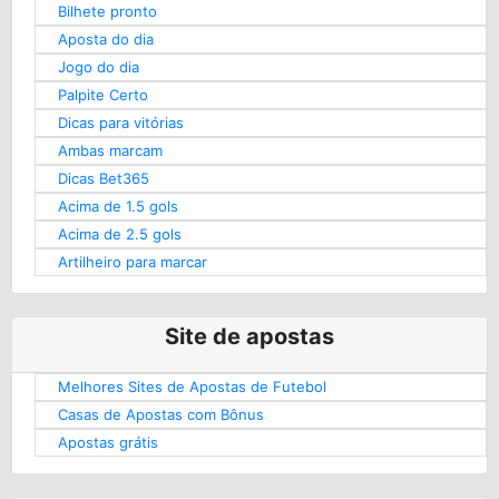
Bilhete pronto
Aposta do dia
Jogo do dia
Palpite Certo
Dicas para vitórias
Ambas marcam
Dicas Bet365
Acima de 1.5 gols
Acima de 2.5 gols
Artilheiro para marcar
Site de apostas
Melhores Sites de Apostas de Futebol
Casas de Apostas com Bônus
Apostas grátis