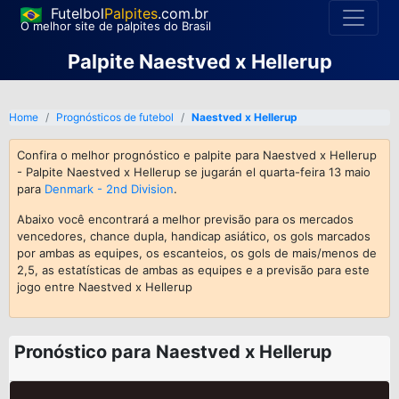
Futelbol
Palpites
.com.br
O melhor site de palpites do Brasil
Palpite Naestved x Hellerup
Home
Prognósticos de futebol
Naestved x Hellerup
Confira o melhor prognóstico e palpite para Naestved x Hellerup
- Palpite Naestved x Hellerup se jugarán el quarta-feira 13 maio
para
Denmark - 2nd Division
.
Abaixo você encontrará a melhor previsão para os mercados
vencedores, chance dupla, handicap asiático, os gols marcados
por ambas as equipes, os escanteios, os gols de mais/menos de
2,5, as estatísticas de ambas as equipes e a previsão para este
jogo entre Naestved x Hellerup
Pronóstico para Naestved x Hellerup