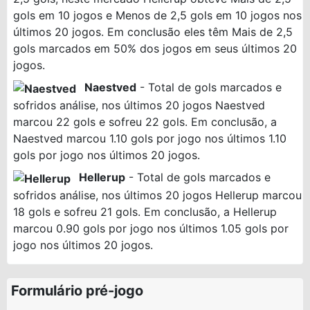
gols em 10 jogos e Menos de 2,5 gols em 10 jogos nos
últimos 20 jogos. Em conclusão eles têm Mais de 2,5
gols marcados em 50% dos jogos em seus últimos 20
jogos.
Naestved
- Total de gols marcados e
sofridos análise, nos últimos 20 jogos Naestved
marcou 22 gols e sofreu 22 gols. Em conclusão, a
Naestved marcou 1.10 gols por jogo nos últimos 1.10
gols por jogo nos últimos 20 jogos.
Hellerup
- Total de gols marcados e
sofridos análise, nos últimos 20 jogos Hellerup marcou
18 gols e sofreu 21 gols. Em conclusão, a Hellerup
marcou 0.90 gols por jogo nos últimos 1.05 gols por
jogo nos últimos 20 jogos.
Formulário pré-jogo