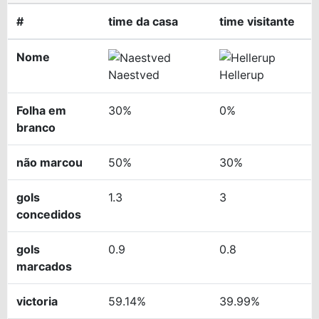
#
time da casa
time visitante
Nome
Naestved
Hellerup
Folha em
30%
0%
branco
não marcou
50%
30%
gols
1.3
3
concedidos
gols
0.9
0.8
marcados
victoria
59.14%
39.99%