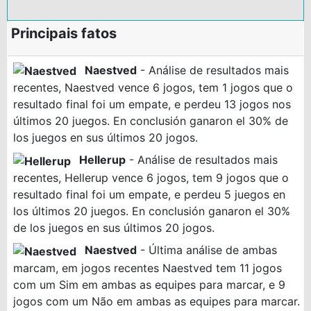
Principais fatos
Naestved
- Análise de resultados mais
recentes, Naestved vence 6 jogos, tem 1 jogos que o
resultado final foi um empate, e perdeu 13 jogos nos
últimos 20 juegos. En conclusión ganaron el 30% de
los juegos en sus últimos 20 jogos.
Hellerup
- Análise de resultados mais
recentes, Hellerup vence 6 jogos, tem 9 jogos que o
resultado final foi um empate, e perdeu 5 juegos en
los últimos 20 juegos. En conclusión ganaron el 30%
de los juegos en sus últimos 20 jogos.
Naestved
- Última análise de ambas
marcam, em jogos recentes Naestved tem 11 jogos
com um Sim em ambas as equipes para marcar, e 9
jogos com um Não em ambas as equipes para marcar.