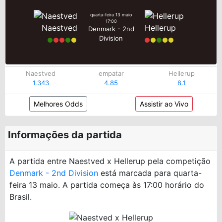
quarta-feira 13 maio
17:00
Naestved
Hellerup
Denmark - 2nd
Division
Naestved
empatar
Hellerup
1.343
4.85
8.1
Melhores Odds
Assistir ao Vivo
Informações da partida
A partida entre Naestved x Hellerup pela competição
Denmark - 2nd Division
está marcada para quarta-
feira 13 maio. A partida começa às 17:00 horário do
Brasil.