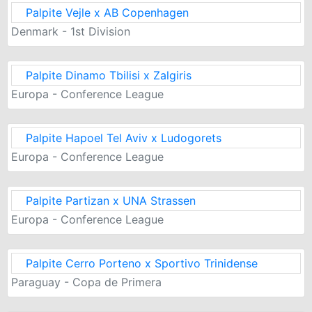
Palpite Vejle x AB Copenhagen
Denmark - 1st Division
Palpite Dinamo Tbilisi x Zalgiris
Europa - Conference League
Palpite Hapoel Tel Aviv x Ludogorets
Europa - Conference League
Palpite Partizan x UNA Strassen
Europa - Conference League
Palpite Cerro Porteno x Sportivo Trinidense
Paraguay - Copa de Primera