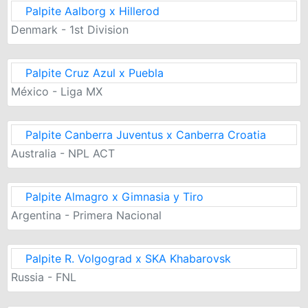
Palpite Aalborg x Hillerod
Denmark - 1st Division
Palpite Cruz Azul x Puebla
México - Liga MX
Palpite Canberra Juventus x Canberra Croatia
Australia - NPL ACT
Palpite Almagro x Gimnasia y Tiro
Argentina - Primera Nacional
Palpite R. Volgograd x SKA Khabarovsk
Russia - FNL