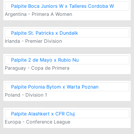
Palpite Boca Juniors W x Talleres Cordoba W
Argentina - Primera A Women
Palpite St. Patricks x Dundalk
Irlanda - Premier Division
Palpite 2 de Mayo x Rubio Nu
Paraguay - Copa de Primera
Palpite Polonia Bytom x Warta Poznan
Poland - Division 1
Palpite Alashkert x CFR Cluj
Europa - Conference League