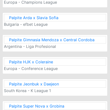
Europa - Champions League
Palpite Arda x Slavia Sofia
Bulgaria - efbet League
Palpite Gimnasia Mendoza x Central Cordoba
Argentina - Liga Profesional
Palpite HJK x Coleraine
Europa - Conference League
Palpite Jeonbuk x Daejeon
South Korea - K League 1
Palpite Super Nova x Grobina