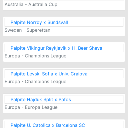
Australia - Australia Cup
Palpite Norrby x Sundsvall
Sweden - Superettan
Palpite Vikingur Reykjavik x H. Beer Sheva
Europa - Champions League
Palpite Levski Sofia x Univ. Craiova
Europa - Champions League
Palpite Hajduk Split x Pafos
Europa - Europa League
Palpite U. Catolica x Barcelona SC