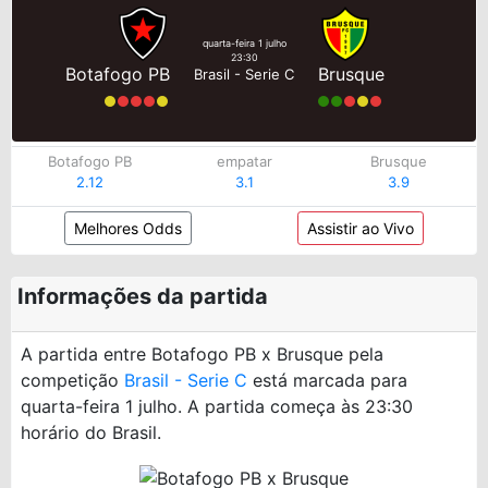
quarta-feira 1 julho
23:30
Botafogo PB
Brusque
Brasil - Serie C
Botafogo PB
empatar
Brusque
2.12
3.1
3.9
Melhores Odds
Assistir ao Vivo
Informações da partida
A partida entre Botafogo PB x Brusque pela
competição
Brasil - Serie C
está marcada para
quarta-feira 1 julho. A partida começa às 23:30
horário do Brasil.