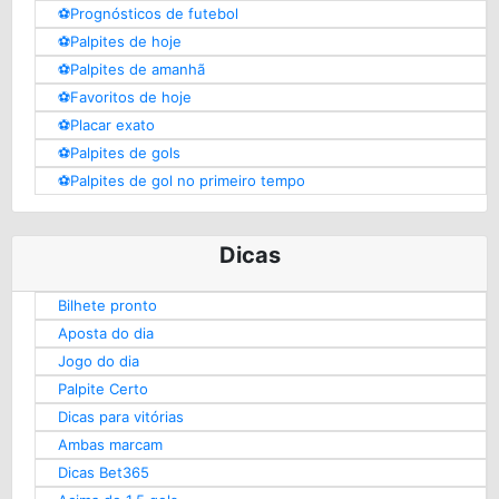
⚽️Prognósticos de futebol
⚽️Palpites de hoje
⚽️Palpites de amanhã
⚽️Favoritos de hoje
⚽️Placar exato
⚽️Palpites de gols
⚽️Palpites de gol no primeiro tempo
Dicas
Bilhete pronto
Aposta do dia
Jogo do dia
Palpite Certo
Dicas para vitórias
Ambas marcam
Dicas Bet365