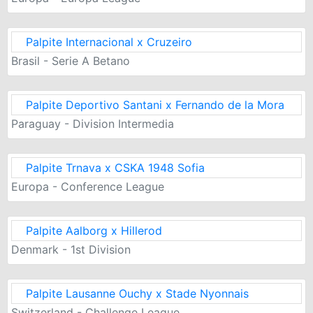
Palpite Internacional x Cruzeiro
Brasil - Serie A Betano
Palpite Deportivo Santani x Fernando de la Mora
Paraguay - Division Intermedia
Palpite Trnava x CSKA 1948 Sofia
Europa - Conference League
Palpite Aalborg x Hillerod
Denmark - 1st Division
Palpite Lausanne Ouchy x Stade Nyonnais
Switzerland - Challenge League