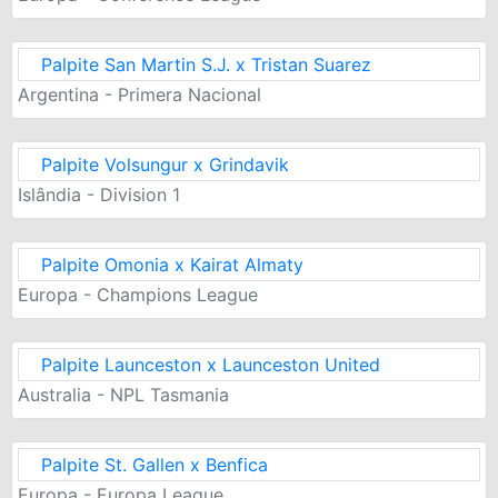
Palpite San Martin S.J. x Tristan Suarez
Argentina - Primera Nacional
Palpite Volsungur x Grindavik
Islândia - Division 1
Palpite Omonia x Kairat Almaty
Europa - Champions League
Palpite Launceston x Launceston United
Australia - NPL Tasmania
Palpite St. Gallen x Benfica
Europa - Europa League