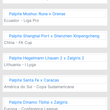
Palpite Mushuc Runa x Orense
Ecuador - Liga Pro
Palpite Shanghai Port x Shenzhen Xinpengcheng
China - FA Cup
Palpite Hegelmann Litauen 2 x Zalgiris 2
Lithuania - I Lyga
Palpite Santa Fe x Caracas
América do Sul - Copa Sudamericana
Palpite Dinamo Tbilisi x Zalgiris
Europa - Conference League