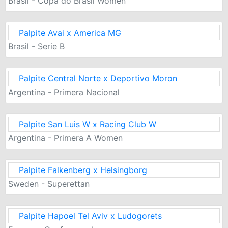
Brasil - Copa do Brasil Women
Palpite Avai x America MG
Brasil - Serie B
Palpite Central Norte x Deportivo Moron
Argentina - Primera Nacional
Palpite San Luis W x Racing Club W
Argentina - Primera A Women
Palpite Falkenberg x Helsingborg
Sweden - Superettan
Palpite Hapoel Tel Aviv x Ludogorets