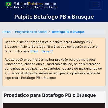
Futelbol
Palpites
.com.br
O melhor site de palpites do Brasil
Palpite Botafogo PB x Brusque
Home
Prognósticos de futebol
Botafogo PB x Brusque
Confira o melhor prognóstico e palpite para Botafogo PB x
Brusque - Palpite Botafogo PB x Brusque se jugarán el quarta-
feira 1 julho para
Brasil - Serie C
.
Abaixo você encontrará a melhor previsão para os mercados
vencedores, chance dupla, handicap asiático, os gols marcados
por ambas as equipes, os escanteios, os gols de mais/menos de
2,5, as estatísticas de ambas as equipes e a previsão para este
jogo entre Botafogo PB x Brusque
Pronóstico para Botafogo PB x Brusque