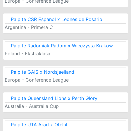
Europa - Conference League
Palpite CSR Espanol x Leones de Rosario
Argentina - Primera C
Palpite Radomiak Radom x Wieczysta Krakow
Poland - Ekstraklasa
Palpite GAIS x Nordsjaelland
Europa - Conference League
Palpite Queensland Lions x Perth Glory
Australia - Australia Cup
Palpite UTA Arad x Otelul