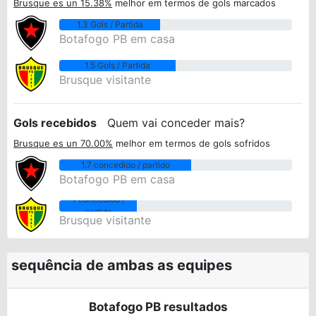
Brusque es un 15.38%
melhor em termos de gols marcados
1.3 Gols / Partida
Botafogo PB em casa
1.5 Gols / Partida
Brusque visitante
Gols recebidos
Quem vai conceder mais?
Brusque es un 70.00%
melhor em termos de gols sofridos
1.7 concedido / partido
Botafogo PB em casa
1 concedido /
partido
Brusque visitante
sequência de ambas as equipes
Botafogo PB resultados