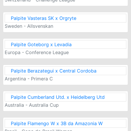
Palpite Vasteras SK x Orgryte
Sweden - Allsvenskan
Palpite Goteborg x Levadia
Europa - Conference League
Palpite Berazategui x Central Cordoba
Argentina - Primera C
Palpite Cumberland Utd. x Heidelberg Utd
Australia - Australia Cup
Palpite Flamengo W x 3B da Amazonia W