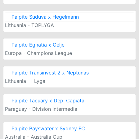
Palpite Suduva x Hegelmann
Lithuania - TOPLYGA
Palpite Egnatia x Celje
Europa - Champions League
Palpite Transinvest 2 x Neptunas
Lithuania - I Lyga
Palpite Tacuary x Dep. Capiata
Paraguay - Division Intermedia
Palpite Bayswater x Sydney FC
Australia - Australia Cup