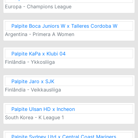
Europa - Champions League
Palpite Boca Juniors W x Talleres Cordoba W
Argentina - Primera A Women
Palpite KaPa x Klubi 04
Finlândia - Ykkosliiga
Palpite Jaro x SJK
Finlândia - Veikkausliiga
Palpite Ulsan HD x Incheon
South Korea - K League 1
Palpite Sydney Utd x Central Coast Mariners