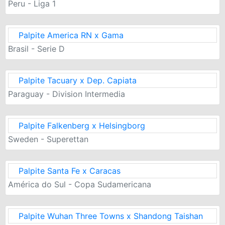
Peru - Liga 1
Palpite America RN x Gama
Brasil - Serie D
Palpite Tacuary x Dep. Capiata
Paraguay - Division Intermedia
Palpite Falkenberg x Helsingborg
Sweden - Superettan
Palpite Santa Fe x Caracas
América do Sul - Copa Sudamericana
Palpite Wuhan Three Towns x Shandong Taishan