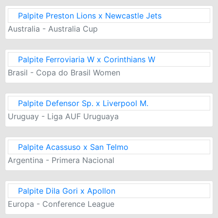
Palpite Preston Lions x Newcastle Jets
Australia - Australia Cup
Palpite Ferroviaria W x Corinthians W
Brasil - Copa do Brasil Women
Palpite Defensor Sp. x Liverpool M.
Uruguay - Liga AUF Uruguaya
Palpite Acassuso x San Telmo
Argentina - Primera Nacional
Palpite Dila Gori x Apollon
Europa - Conference League