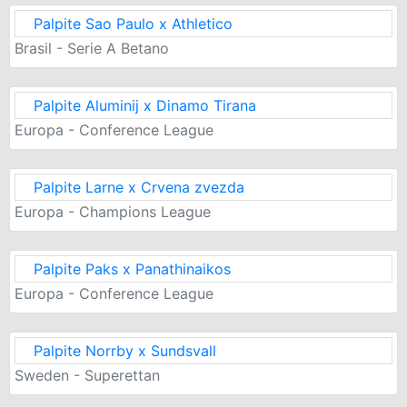
Palpite Sao Paulo x Athletico
Brasil - Serie A Betano
Palpite Aluminij x Dinamo Tirana
Europa - Conference League
Palpite Larne x Crvena zvezda
Europa - Champions League
Palpite Paks x Panathinaikos
Europa - Conference League
Palpite Norrby x Sundsvall
Sweden - Superettan