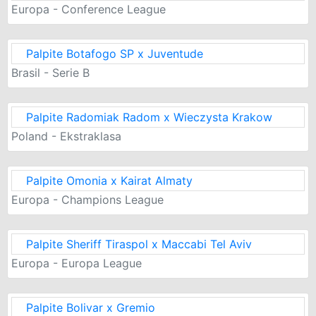
Europa - Conference League
Palpite Botafogo SP x Juventude
Brasil - Serie B
Palpite Radomiak Radom x Wieczysta Krakow
Poland - Ekstraklasa
Palpite Omonia x Kairat Almaty
Europa - Champions League
Palpite Sheriff Tiraspol x Maccabi Tel Aviv
Europa - Europa League
Palpite Bolivar x Gremio