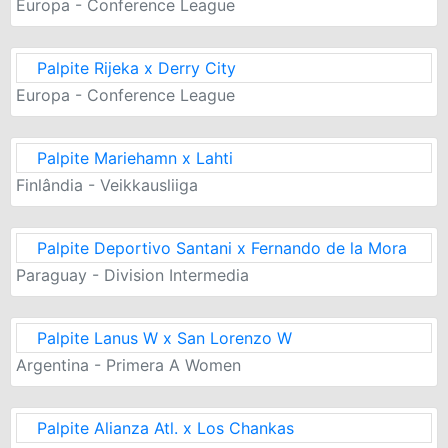
Europa - Conference League
Palpite Rijeka x Derry City
Europa - Conference League
Palpite Mariehamn x Lahti
Finlândia - Veikkausliiga
Palpite Deportivo Santani x Fernando de la Mora
Paraguay - Division Intermedia
Palpite Lanus W x San Lorenzo W
Argentina - Primera A Women
Palpite Alianza Atl. x Los Chankas