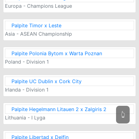
Europa - Champions League
Palpite Timor x Leste
Asia - ASEAN Championship
Palpite Polonia Bytom x Warta Poznan
Poland - Division 1
Palpite UC Dublin x Cork City
Irlanda - Division 1
Palpite Hegelmann Litauen 2 x Zalgiris 2
👆
Lithuania - I Lyga
Palpite Libertad x Delfin