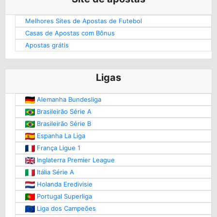
Melhores Sites de Apostas de Futebol
Casas de Apostas com Bônus
Apostas grátis
Ligas
Alemanha Bundesliga
Brasileirão Série A
Brasileirão Série B
Espanha La Liga
França Ligue 1
Inglaterra Premier League
Itália Série A
Holanda Eredivisie
Portugal Superliga
Liga dos Campeões