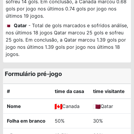
sofreu 14 gols. Em conclusão, a Canada marcou 0.68
gols por jogo nos últimos 0.74 gols por jogo nos
últimos 19 jogos.
Qatar
- Total de gols marcados e sofridos análise,
nos últimos 18 jogos Qatar marcou 25 gols e sofreu
25 gols. Em conclusão, a Qatar marcou 1.39 gols por
jogo nos últimos 1.39 gols por jogo nos últimos 18
jogos.
Formulário pré-jogo
#
time da casa
time visitante
Nome
Canada
Qatar
Folha em branco
50%
30%