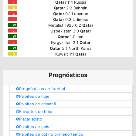
Qatar
1:4 Russia
L
Qatar
2:2 Bahrain
D
Qatar
0:1 Lebanon
L
Qatar
0:3 Udinese
L
Metalist 1925 0:2
Qatar
W
Uzbekistan 3:0
Qatar
L
Qatar
1:0 Iran
W
Kyrgyzstan 3:1
Qatar
L
Qatar
5:1 North Korea
W
Kuwait 1:1
Qatar
D
Prognósticos
⚽️Prognósticos de futebol
⚽️Palpites de hoje
⚽️Palpites de amanhã
⚽️Favoritos de hoje
⚽️Placar exato
⚽️Palpites de gols
⚽️Palpites de gol no primeiro tempo