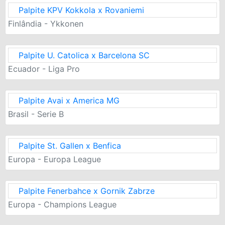
Palpite KPV Kokkola x Rovaniemi
Finlândia - Ykkonen
Palpite U. Catolica x Barcelona SC
Ecuador - Liga Pro
Palpite Avai x America MG
Brasil - Serie B
Palpite St. Gallen x Benfica
Europa - Europa League
Palpite Fenerbahce x Gornik Zabrze
Europa - Champions League