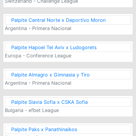
Switzerland - Challenge League
Palpite Central Norte x Deportivo Moron
Argentina - Primera Nacional
Palpite Hapoel Tel Aviv x Ludogorets
Europa - Conference League
Palpite Almagro x Gimnasia y Tiro
Argentina - Primera Nacional
Palpite Slavia Sofia x CSKA Sofia
Bulgaria - efbet League
Palpite Paks x Panathinaikos