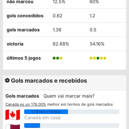
não marcou
12.5%
60%
gols concedidos
0.62
1.2
gols marcados
1.38
0.5
victoria
62.68%
34.16%
últimos 5 jogos
⚽ Gols marcados e recebidos
Gols marcados
Quem vai marcar mais?
Canada es un 176.00%
melhor em termos de gols marcados
1.38 Gols / Partida
Canada em casa
0.5 Gols /
Partida