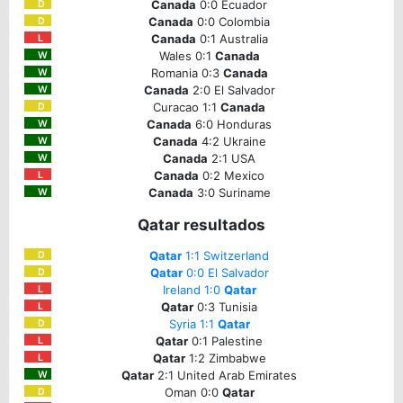
Canada
0:0 Ecuador
D
Canada
0:0 Colombia
D
Canada
0:1 Australia
L
Wales 0:1
Canada
W
Romania 0:3
Canada
W
Canada
2:0 El Salvador
W
Curacao 1:1
Canada
D
Canada
6:0 Honduras
W
Canada
4:2 Ukraine
W
Canada
2:1 USA
W
Canada
0:2 Mexico
L
Canada
3:0 Suriname
W
Qatar resultados
Qatar
1:1 Switzerland
D
Qatar
0:0 El Salvador
D
Ireland 1:0
Qatar
L
Qatar
0:3 Tunisia
L
Syria 1:1
Qatar
D
Qatar
0:1 Palestine
L
Qatar
1:2 Zimbabwe
L
Qatar
2:1 United Arab Emirates
W
Oman 0:0
Qatar
D