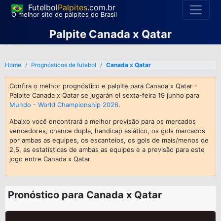
Futelbol
Palpites
.com.br
O melhor site de palpites do Brasil
Palpite Canada x Qatar
Home
Prognósticos de futebol
Canada x Qatar
Confira o melhor prognóstico e palpite para Canada x Qatar -
Palpite Canada x Qatar se jugarán el sexta-feira 19 junho para
Mundo - World Championship 2026
.
Abaixo você encontrará a melhor previsão para os mercados
vencedores, chance dupla, handicap asiático, os gols marcados
por ambas as equipes, os escanteios, os gols de mais/menos de
2,5, as estatísticas de ambas as equipes e a previsão para este
jogo entre Canada x Qatar
Pronóstico para Canada x Qatar