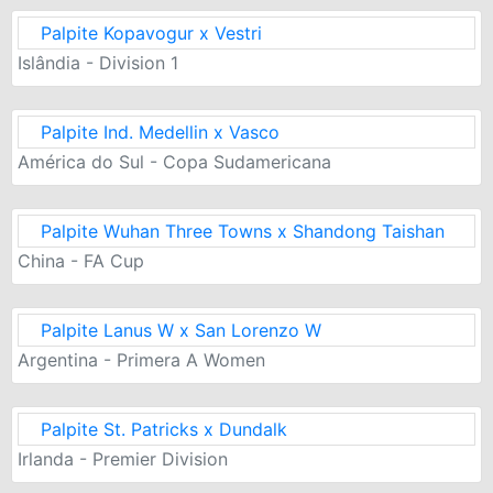
Palpite Kopavogur x Vestri
Islândia - Division 1
Palpite Ind. Medellin x Vasco
América do Sul - Copa Sudamericana
Palpite Wuhan Three Towns x Shandong Taishan
China - FA Cup
Palpite Lanus W x San Lorenzo W
Argentina - Primera A Women
Palpite St. Patricks x Dundalk
Irlanda - Premier Division