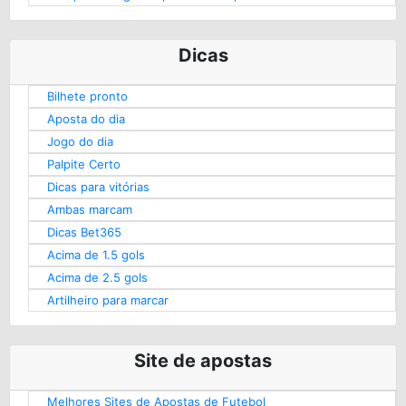
Dicas
Bilhete pronto
Aposta do dia
Jogo do dia
Palpite Certo
Dicas para vitórias
Ambas marcam
Dicas Bet365
Acima de 1.5 gols
Acima de 2.5 gols
Artilheiro para marcar
Site de apostas
Melhores Sites de Apostas de Futebol