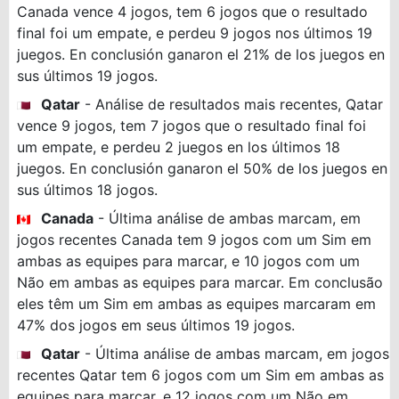
Canada vence 4 jogos, tem 6 jogos que o resultado
final foi um empate, e perdeu 9 jogos nos últimos 19
juegos. En conclusión ganaron el 21% de los juegos en
sus últimos 19 jogos.
Qatar
- Análise de resultados mais recentes, Qatar
vence 9 jogos, tem 7 jogos que o resultado final foi
um empate, e perdeu 2 juegos en los últimos 18
juegos. En conclusión ganaron el 50% de los juegos en
sus últimos 18 jogos.
Canada
- Última análise de ambas marcam, em
jogos recentes Canada tem 9 jogos com um Sim em
ambas as equipes para marcar, e 10 jogos com um
Não em ambas as equipes para marcar. Em conclusão
eles têm um Sim em ambas as equipes marcaram em
47% dos jogos em seus últimos 19 jogos.
Qatar
- Última análise de ambas marcam, em jogos
recentes Qatar tem 6 jogos com um Sim em ambas as
equipes para marcar, e 12 jogos com um Não em