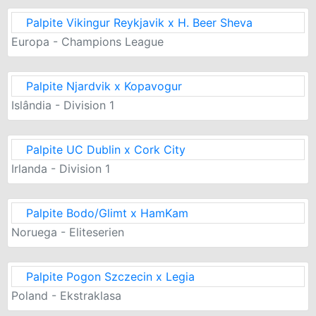
Palpite Vikingur Reykjavik x H. Beer Sheva
Europa - Champions League
Palpite Njardvik x Kopavogur
Islândia - Division 1
Palpite UC Dublin x Cork City
Irlanda - Division 1
Palpite Bodo/Glimt x HamKam
Noruega - Eliteserien
Palpite Pogon Szczecin x Legia
Poland - Ekstraklasa