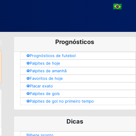
Prognósticos
⚽️Prognósticos de futebol
⚽️Palpites de hoje
⚽️Palpites de amanhã
⚽️Favoritos de hoje
⚽️Placar exato
⚽️Palpites de gols
⚽️Palpites de gol no primeiro tempo
Dicas
Bilhete pronto