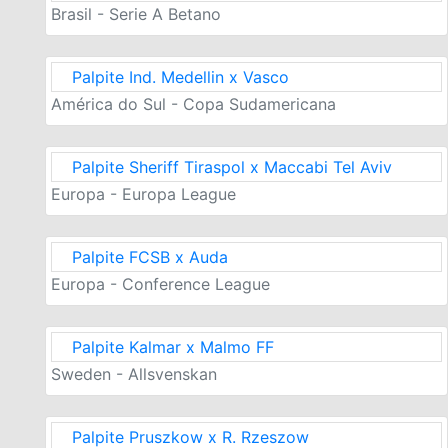
Brasil - Serie A Betano
Palpite Ind. Medellin x Vasco
América do Sul - Copa Sudamericana
Palpite Sheriff Tiraspol x Maccabi Tel Aviv
Europa - Europa League
Palpite FCSB x Auda
Europa - Conference League
Palpite Kalmar x Malmo FF
Sweden - Allsvenskan
Palpite Pruszkow x R. Rzeszow