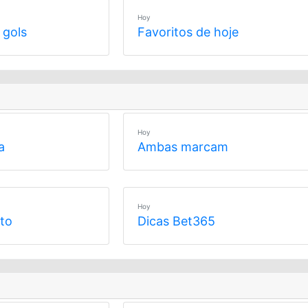
Hoy
 gols
Favoritos de hoje
Hoy
a
Ambas marcam
Hoy
rto
Dicas Bet365