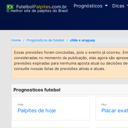
Prognósticos
Dicas
Futelbol
Palpites
.com.br
O melhor site de palpites do Brasil
Home
Prognósticos de futebol
chile x uruguay
Essas previsões foram concluídas, pois o evento já ocorreu. 
consideradas no momento da publicação, elas agora são apresen
previsões expiradas para nenhuma aposta atual ou decisões de a
consulte nossas listas de previsões ativas e atuais.
Prognosticos futebol
hoje
Hoy
Palpites de hoje
Placar exa