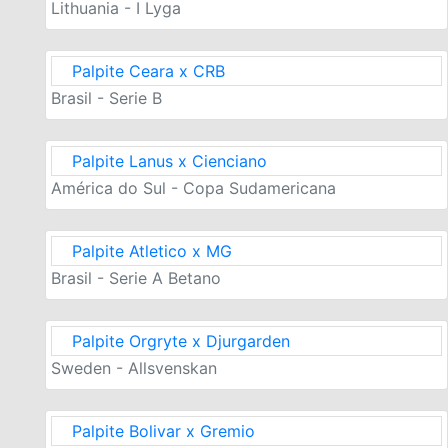
Lithuania - I Lyga
Palpite Ceara x CRB
Brasil - Serie B
Palpite Lanus x Cienciano
América do Sul - Copa Sudamericana
Palpite Atletico x MG
Brasil - Serie A Betano
Palpite Orgryte x Djurgarden
Sweden - Allsvenskan
Palpite Bolivar x Gremio