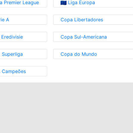
ra Premier League
Liga Europa
rie A
Copa Libertadores
Eredivisie
Copa Sul-Americana
 Superliga
Copa do Mundo
s Campeões