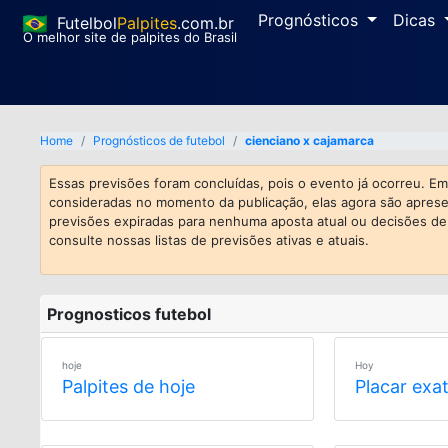
Prognósticos
Dicas
Futelbol
Palpites
.com.br
O melhor site de palpites do Brasil
Home
Prognósticos de futebol
cienciano x cajamarca
Essas previsões foram concluídas, pois o evento já ocorreu. 
consideradas no momento da publicação, elas agora são apresen
previsões expiradas para nenhuma aposta atual ou decisões de a
consulte nossas listas de previsões ativas e atuais.
Prognosticos futebol
hoje
Hoy
Palpites de hoje
Placar exa