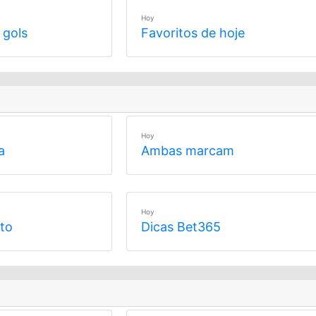
Hoy
 gols
Favoritos de hoje
Hoy
a
Ambas marcam
Hoy
rto
Dicas Bet365