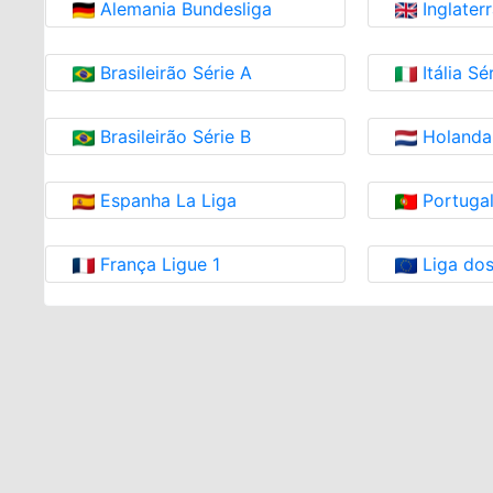
Alemania Bundesliga
Inglater
Brasileirão Série A
Itália Sé
Brasileirão Série B
Holanda 
Espanha La Liga
Portugal
França Ligue 1
Liga do