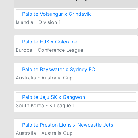
Palpite Volsungur x Grindavik
Islândia - Division 1
Palpite HJK x Coleraine
Europa - Conference League
Palpite Bayswater x Sydney FC
Australia - Australia Cup
Palpite Jeju SK x Gangwon
South Korea - K League 1
Palpite Preston Lions x Newcastle Jets
Australia - Australia Cup