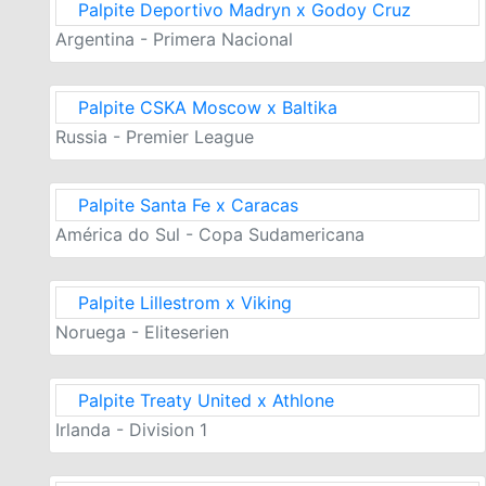
Palpite Deportivo Madryn x Godoy Cruz
Argentina - Primera Nacional
Palpite CSKA Moscow x Baltika
Russia - Premier League
Palpite Santa Fe x Caracas
América do Sul - Copa Sudamericana
Palpite Lillestrom x Viking
Noruega - Eliteserien
Palpite Treaty United x Athlone
Irlanda - Division 1