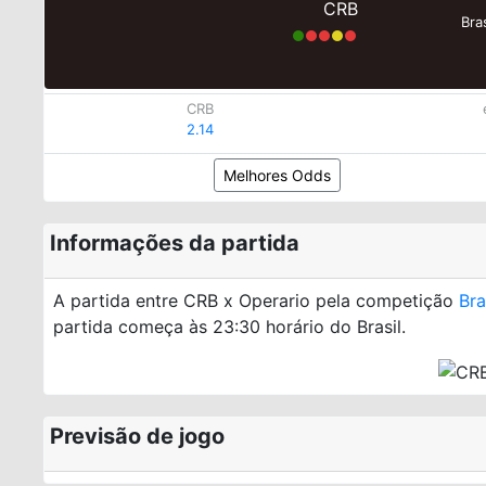
CRB
Bras
CRB
2.14
Melhores Odds
Informações da partida
A partida entre CRB x Operario pela competição
Bra
partida começa às 23:30 horário do Brasil.
Previsão de jogo