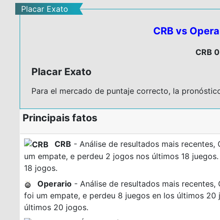
Placar Exato
CRB vs Operar
CRB 0 
Placar Exato
Para el mercado de puntaje correcto, la pronóstico 
Principais fatos
CRB
- Análise de resultados mais recentes, 
um empate, e perdeu 2 jogos nos últimos 18 juegos.
18 jogos.
Operario
- Análise de resultados mais recentes, 
foi um empate, e perdeu 8 juegos en los últimos 20 
últimos 20 jogos.