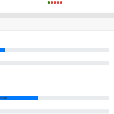
artido