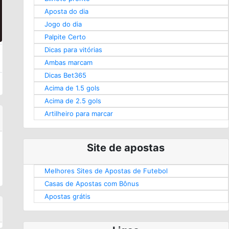
Aposta do dia
Jogo do dia
Palpite Certo
Dicas para vitórias
Ambas marcam
Dicas Bet365
Acima de 1.5 gols
Acima de 2.5 gols
Artilheiro para marcar
Site de apostas
Melhores Sites de Apostas de Futebol
Casas de Apostas com Bônus
Apostas grátis