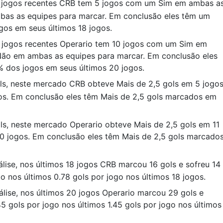
 jogos recentes CRB tem 5 jogos com um Sim em ambas a
bas as equipes para marcar. Em conclusão eles têm um
os em seus últimos 18 jogos.
 jogos recentes Operario tem 10 jogos com um Sim em
Não em ambas as equipes para marcar. Em conclusão eles
dos jogos em seus últimos 20 jogos.
ols, neste mercado CRB obteve Mais de 2,5 gols em 5 jogo
gos. Em conclusão eles têm Mais de 2,5 gols marcados em
ls, neste mercado Operario obteve Mais de 2,5 gols em 11
20 jogos. Em conclusão eles têm Mais de 2,5 gols marcado
álise, nos últimos 18 jogos CRB marcou 16 gols e sofreu 14
 nos últimos 0.78 gols por jogo nos últimos 18 jogos.
álise, nos últimos 20 jogos Operario marcou 29 gols e
5 gols por jogo nos últimos 1.45 gols por jogo nos últimos