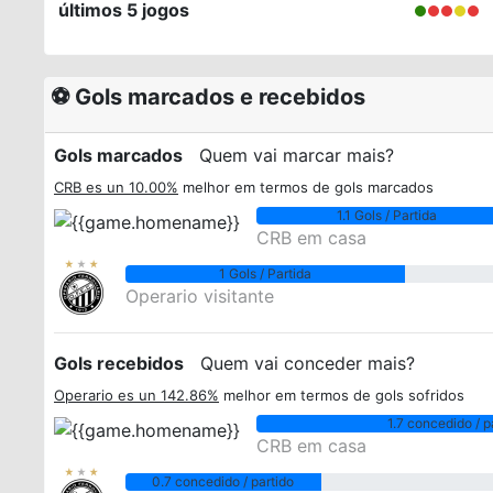
últimos 5 jogos
⚽ Gols marcados e recebidos
Gols marcados
Quem vai marcar mais?
CRB es un 10.00%
melhor em termos de gols marcados
1.1 Gols / Partida
CRB em casa
1 Gols / Partida
Operario visitante
Gols recebidos
Quem vai conceder mais?
Operario es un 142.86%
melhor em termos de gols sofridos
1.7 concedido / p
CRB em casa
0.7 concedido / partido