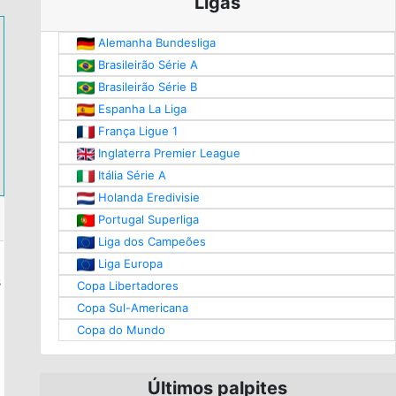
Ligas
Alemanha Bundesliga
Brasileirão Série A
Brasileirão Série B
Espanha La Liga
França Ligue 1
Inglaterra Premier League
Itália Série A
Holanda Eredivisie
Portugal Superliga
Liga dos Campeões
Liga Europa
s
Copa Libertadores
Copa Sul-Americana
Copa do Mundo
Últimos palpites