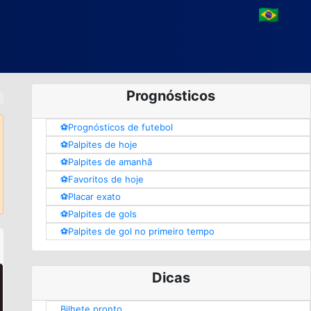
Prognósticos
⚽️Prognósticos de futebol
⚽️Palpites de hoje
⚽️Palpites de amanhã
⚽️Favoritos de hoje
⚽️Placar exato
⚽️Palpites de gols
⚽️Palpites de gol no primeiro tempo
Dicas
Bilhete pronto