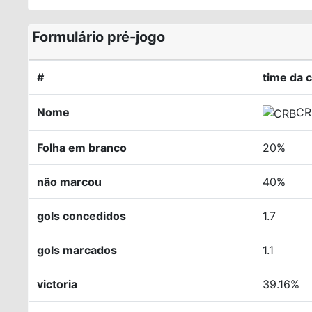
Formulário pré-jogo
#
time da 
Nome
CR
Folha em branco
20%
não marcou
40%
gols concedidos
1.7
gols marcados
1.1
victoria
39.16%