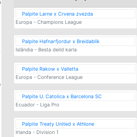
s
Palpite Larne x Crvena zvezda
Europa - Champions League
Palpite Hafnarfjordur x Breidablik
Islândia - Besta deild karla
s
Palpite Rakow x Valletta
Europa - Conference League
s
Palpite U. Catolica x Barcelona SC
Ecuador - Liga Pro
Palpite Treaty United x Athlone
Irlanda - Division 1