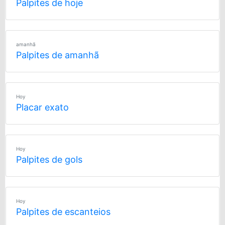
Palpites de hoje
amanhã
Palpites de amanhã
Hoy
Placar exato
Hoy
Palpites de gols
Hoy
Palpites de escanteios