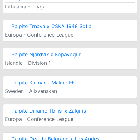
Lithuania - I Lyga
Palpite Trnava x CSKA 1948 Sofia
Europa - Conference League
Palpite Njardvik x Kopavogur
Islândia - Division 1
Palpite Kalmar x Malmo FF
Sweden - Allsvenskan
Palpite Dinamo Tbilisi x Zalgiris
Europa - Conference League
Palpite Def. de Belgrano x Los Andes