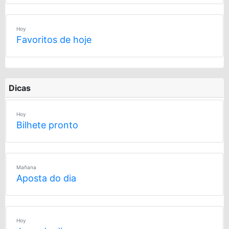
Hoy
Favoritos de hoje
Dicas
Hoy
Bilhete pronto
Mañana
Aposta do dia
Hoy