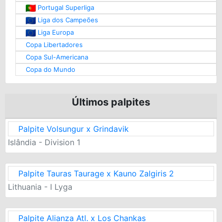
Portugal Superliga
Liga dos Campeões
Liga Europa
Copa Libertadores
Copa Sul-Americana
Copa do Mundo
Últimos palpites
Palpite Volsungur x Grindavik
Islândia - Division 1
Palpite Tauras Taurage x Kauno Zalgiris 2
Lithuania - I Lyga
Palpite Alianza Atl. x Los Chankas