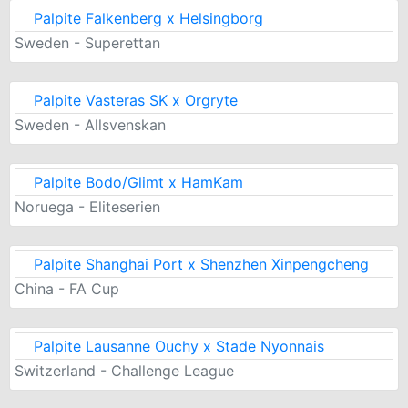
Palpite Falkenberg x Helsingborg
Sweden - Superettan
Palpite Vasteras SK x Orgryte
Sweden - Allsvenskan
Palpite Bodo/Glimt x HamKam
Noruega - Eliteserien
Palpite Shanghai Port x Shenzhen Xinpengcheng
China - FA Cup
Palpite Lausanne Ouchy x Stade Nyonnais
Switzerland - Challenge League