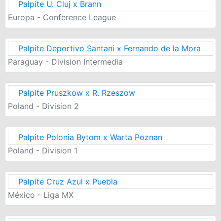
Palpite U. Cluj x Brann
Europa - Conference League
Palpite Deportivo Santani x Fernando de la Mora
Paraguay - Division Intermedia
Palpite Pruszkow x R. Rzeszow
Poland - Division 2
Palpite Polonia Bytom x Warta Poznan
Poland - Division 1
Palpite Cruz Azul x Puebla
México - Liga MX