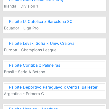
Irlanda - Division 1
Palpite U. Catolica x Barcelona SC
Ecuador - Liga Pro
Palpite Levski Sofia x Univ. Craiova
Europa - Champions League
Palpite Coritiba x Palmeiras
Brasil - Serie A Betano
Palpite Deportivo Paraguayo x Central Ballester
Argentina - Primera C