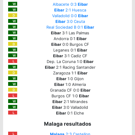
Albacete 0:3
Eibar
W
Eibar
2:1 Huesca
W
Valladolid 0:0
Eibar
D
Eibar
3:0 Ceuta
W
Real Sociedad B 0:1
Eibar
W
Eibar
3:1 Las Palmas
W
Andorra 0:1
Eibar
W
Eibar
0:0 Burgos CF
D
Leganes 0:1
Eibar
W
Eibar
3:1 Cadiz CF
W
Dep. La Coruna 1:0
Eibar
L
Eibar
2:1 Racing Santander
W
Zaragoza 1:1
Eibar
D
Eibar
1:0 Gijon
W
Eibar
1:0 Almeria
W
Granada CF 0:0
Eibar
D
Burgos CF 1:0
Eibar
L
Eibar
2:1 Mirandes
W
Eibar
3:0 Valladolid
W
Eibar
0:1 Elche
L
Malaga resultados
Malaga
2:3 Castellon
L