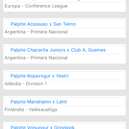
Europa - Conference League
Palpite Acassuso x San Telmo
Argentina - Primera Nacional
Palpite Chacarita Juniors x Club A. Guemes
Argentina - Primera Nacional
Palpite Kopavogur x Vestri
Islândia - Division 1
Palpite Mariehamn x Lahti
Finlândia - Veikkausliiga
Palpite Volsungur x Grindavik