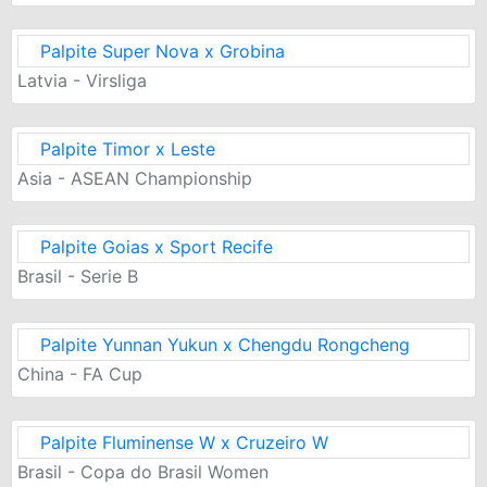
Palpite Super Nova x Grobina
Latvia - Virsliga
Palpite Timor x Leste
Asia - ASEAN Championship
Palpite Goias x Sport Recife
Brasil - Serie B
Palpite Yunnan Yukun x Chengdu Rongcheng
China - FA Cup
Palpite Fluminense W x Cruzeiro W
Brasil - Copa do Brasil Women