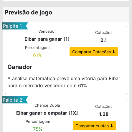
Previsão de jogo
Palpite 1
Vencedor
Cotações
Eibar para ganar [1]
2.1
Percentagem
Comparar Cotações ⬇
61%
Ganador
A análise matemática prevê uma vitória para Eibar
para o mercado vencedor com 61%.
Palpite 2
Chance Dupla
Cotações
Eibar ganar o empatar [1X]
1.28
Percentagem
Comparar cuotas ⬇
75%