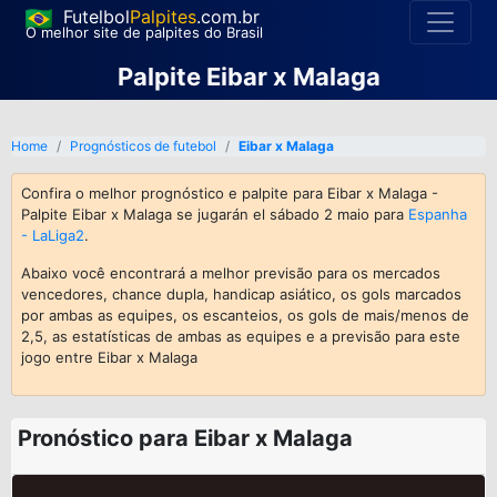
Futelbol
Palpites
.com.br
O melhor site de palpites do Brasil
Palpite Eibar x Malaga
Home
Prognósticos de futebol
Eibar x Malaga
Confira o melhor prognóstico e palpite para Eibar x Malaga -
Palpite Eibar x Malaga se jugarán el sábado 2 maio para
Espanha
- LaLiga2
.
Abaixo você encontrará a melhor previsão para os mercados
vencedores, chance dupla, handicap asiático, os gols marcados
por ambas as equipes, os escanteios, os gols de mais/menos de
2,5, as estatísticas de ambas as equipes e a previsão para este
jogo entre Eibar x Malaga
Pronóstico para Eibar x Malaga