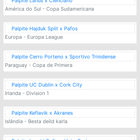
Palpite Lanus x Cienciano
América do Sul - Copa Sudamericana
Palpite Hajduk Split x Pafos
Europa - Europa League
Palpite Cerro Porteno x Sportivo Trinidense
Paraguay - Copa de Primera
Palpite UC Dublin x Cork City
Irlanda - Division 1
Palpite Keflavik x Akranes
Islândia - Besta deild karla