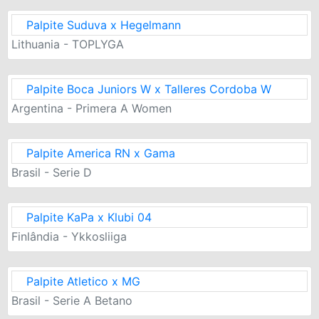
Palpite Suduva x Hegelmann
Lithuania - TOPLYGA
Palpite Boca Juniors W x Talleres Cordoba W
Argentina - Primera A Women
Palpite America RN x Gama
Brasil - Serie D
Palpite KaPa x Klubi 04
Finlândia - Ykkosliiga
Palpite Atletico x MG
Brasil - Serie A Betano