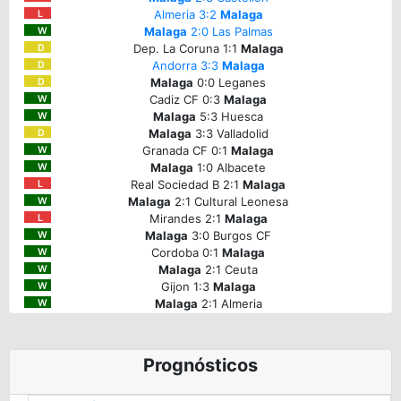
Almeria 3:2
Malaga
L
Malaga
2:0 Las Palmas
W
Dep. La Coruna 1:1
Malaga
D
Andorra 3:3
Malaga
D
Malaga
0:0 Leganes
D
Cadiz CF 0:3
Malaga
W
Malaga
5:3 Huesca
W
Malaga
3:3 Valladolid
D
Granada CF 0:1
Malaga
W
Malaga
1:0 Albacete
W
Real Sociedad B 2:1
Malaga
L
Malaga
2:1 Cultural Leonesa
W
Mirandes 2:1
Malaga
L
Malaga
3:0 Burgos CF
W
Cordoba 0:1
Malaga
W
Malaga
2:1 Ceuta
W
Gijon 1:3
Malaga
W
Malaga
2:1 Almeria
W
Prognósticos