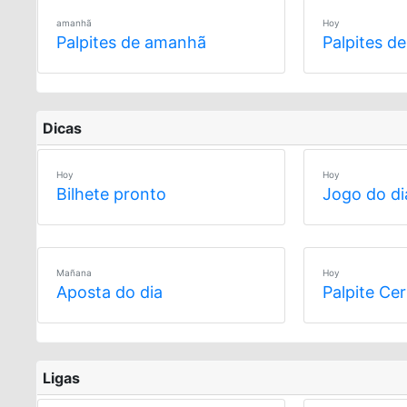
amanhã
Hoy
Palpites de amanhã
Palpites de
Dicas
Hoy
Hoy
Bilhete pronto
Jogo do di
Mañana
Hoy
Aposta do dia
Palpite Ce
Ligas