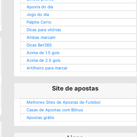
Aposta do dia
Jogo do dia
Palpite Certo
Dicas para vitórias
Ambas marcam
Dicas Bet365
Acima de 1.5 gols
Acima de 2.5 gols
Artilheiro para marcar
Site de apostas
Melhores Sites de Apostas de Futebol
Casas de Apostas com Bônus
Apostas grátis