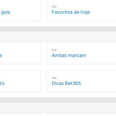
Hoy
 gols
Favoritos de hoje
Hoy
a
Ambas marcam
Hoy
rto
Dicas Bet365