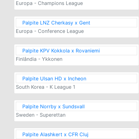
Europa - Champions League
Palpite LNZ Cherkasy x Gent
Europa - Conference League
Palpite KPV Kokkola x Rovaniemi
Finlândia - Ykkonen
Palpite Ulsan HD x Incheon
South Korea - K League 1
Palpite Norrby x Sundsvall
Sweden - Superettan
Palpite Alashkert x CFR Cluj