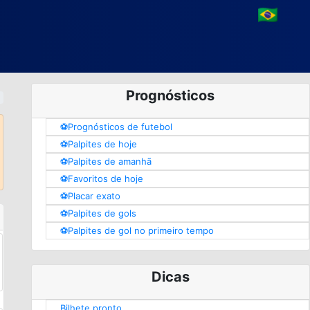
Prognósticos
⚽️Prognósticos de futebol
⚽️Palpites de hoje
⚽️Palpites de amanhã
⚽️Favoritos de hoje
⚽️Placar exato
⚽️Palpites de gols
⚽️Palpites de gol no primeiro tempo
Dicas
Bilhete pronto