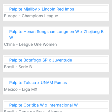
Palpite Mjallby x Lincoln Red Imps
Europa - Champions League
Palpite Henan Songshan Longmen W x Zhejiang B
W
China - League One Women
Palpite Botafogo SP x Juventude
Brasil - Serie B
Palpite Toluca x UNAM Pumas
México - Liga MX
Palpite Coritiba W x Internacional W
Brasil - Copa do Brasil Women