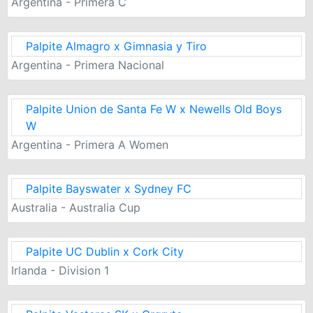
Argentina - Primera C
Palpite Almagro x Gimnasia y Tiro
Argentina - Primera Nacional
Palpite Union de Santa Fe W x Newells Old Boys
W
Argentina - Primera A Women
Palpite Bayswater x Sydney FC
Australia - Australia Cup
Palpite UC Dublin x Cork City
Irlanda - Division 1