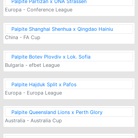
Palpite Partizan x UNA Strassen
Europa - Conference League
Palpite Shanghai Shenhua x Qingdao Hainiu
China - FA Cup
Palpite Botev Plovdiv x Lok. Sofia
Bulgaria - efbet League
Palpite Hajduk Split x Pafos
Europa - Europa League
Palpite Queensland Lions x Perth Glory
Australia - Australia Cup