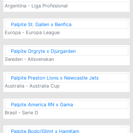
Argentina - Liga Profesional
Palpite St. Gallen x Benfica
Europa - Europa League
Palpite Orgryte x Djurgarden
Sweden - Allsvenskan
Palpite Preston Lions x Newcastle Jets
Australia - Australia Cup
Palpite America RN x Gama
Brasil - Serie D
Palpite Bodo/Glimt x HamKam