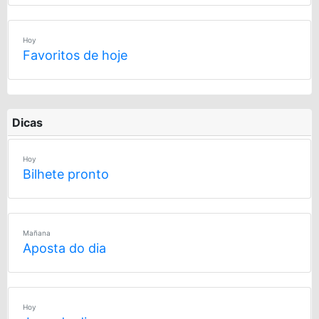
Hoy
Favoritos de hoje
Dicas
Hoy
Bilhete pronto
Mañana
Aposta do dia
Hoy