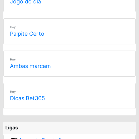
Jogo do dia
Hoy
Palpite Certo
Hoy
Ambas marcam
Hoy
Dicas Bet365
Ligas