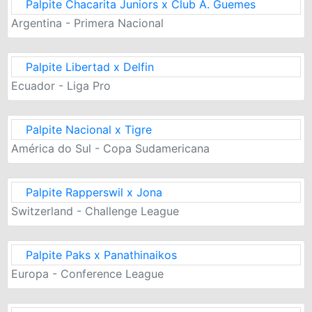
Palpite Chacarita Juniors x Club A. Guemes
Argentina - Primera Nacional
Palpite Libertad x Delfin
Ecuador - Liga Pro
Palpite Nacional x Tigre
América do Sul - Copa Sudamericana
Palpite Rapperswil x Jona
Switzerland - Challenge League
Palpite Paks x Panathinaikos
Europa - Conference League