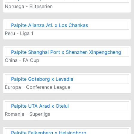
Noruega - Eliteserien
Palpite Alianza Atl. x Los Chankas
Peru - Liga 1
Palpite Shanghai Port x Shenzhen Xinpengcheng
China - FA Cup
Palpite Goteborg x Levadia
Europa - Conference League
Palpite UTA Arad x Otelul
Romania - Superliga
Palpite Falkenberg x Helsingborg