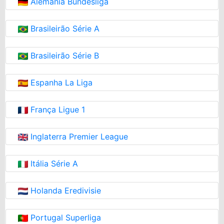
Alemania Bundesliga
Brasileirão Série A
Brasileirão Série B
Espanha La Liga
França Ligue 1
Inglaterra Premier League
Itália Série A
Holanda Eredivisie
Portugal Superliga