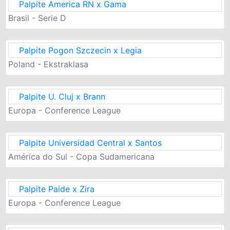
Palpite America RN x Gama
Brasil - Serie D
Palpite Pogon Szczecin x Legia
Poland - Ekstraklasa
Palpite U. Cluj x Brann
Europa - Conference League
Palpite Universidad Central x Santos
América do Sul - Copa Sudamericana
Palpite Paide x Zira
Europa - Conference League