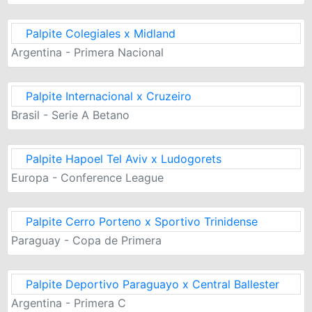
Palpite Colegiales x Midland
Argentina - Primera Nacional
Palpite Internacional x Cruzeiro
Brasil - Serie A Betano
Palpite Hapoel Tel Aviv x Ludogorets
Europa - Conference League
Palpite Cerro Porteno x Sportivo Trinidense
Paraguay - Copa de Primera
Palpite Deportivo Paraguayo x Central Ballester
Argentina - Primera C