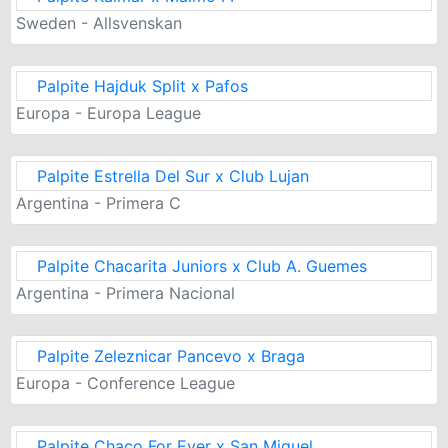
Sweden - Allsvenskan
Palpite Hajduk Split x Pafos
Europa - Europa League
Palpite Estrella Del Sur x Club Lujan
Argentina - Primera C
Palpite Chacarita Juniors x Club A. Guemes
Argentina - Primera Nacional
Palpite Zeleznicar Pancevo x Braga
Europa - Conference League
Palpite Chaco For Ever x San Miguel