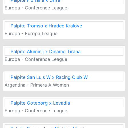
Palpite Floriana x Drita
Europa - Conference League
Palpite Tromso x Hradec Kralove
Europa - Europa League
Palpite Aluminij x Dinamo Tirana
Europa - Conference League
Palpite San Luis W x Racing Club W
Argentina - Primera A Women
Palpite Goteborg x Levadia
Europa - Conference League