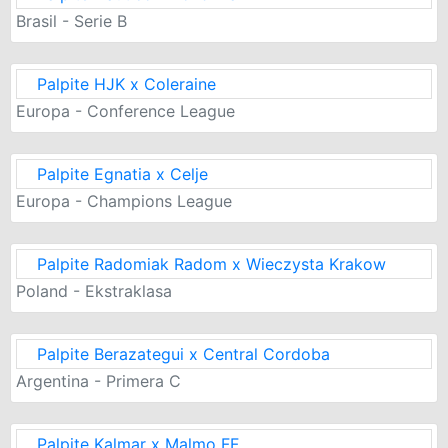
Brasil - Serie B
Palpite HJK x Coleraine
Europa - Conference League
Palpite Egnatia x Celje
Europa - Champions League
Palpite Radomiak Radom x Wieczysta Krakow
Poland - Ekstraklasa
Palpite Berazategui x Central Cordoba
Argentina - Primera C
Palpite Kalmar x Malmo FF