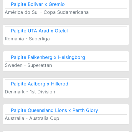
Palpite Bolivar x Gremio
América do Sul - Copa Sudamericana
Palpite UTA Arad x Otelul
Romania - Superliga
Palpite Falkenberg x Helsingborg
Sweden - Superettan
Palpite Aalborg x Hillerod
Denmark - 1st Division
Palpite Queensland Lions x Perth Glory
Australia - Australia Cup