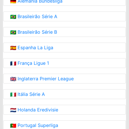
Alemania Bundesliga
Brasileirão Série A
Brasileirão Série B
Espanha La Liga
França Ligue 1
Inglaterra Premier League
Itália Série A
Holanda Eredivisie
Portugal Superliga