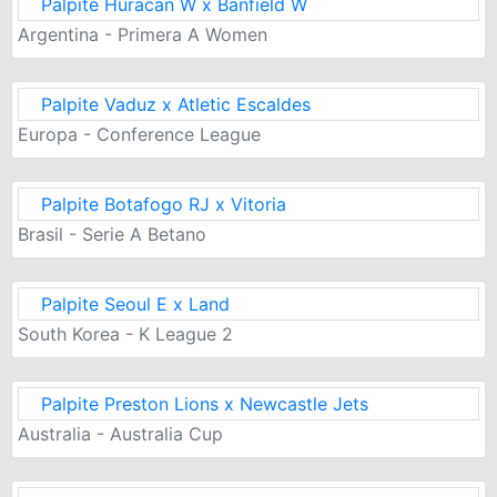
Palpite Huracan W x Banfield W
Argentina - Primera A Women
Palpite Vaduz x Atletic Escaldes
Europa - Conference League
Palpite Botafogo RJ x Vitoria
Brasil - Serie A Betano
Palpite Seoul E x Land
South Korea - K League 2
Palpite Preston Lions x Newcastle Jets
Australia - Australia Cup