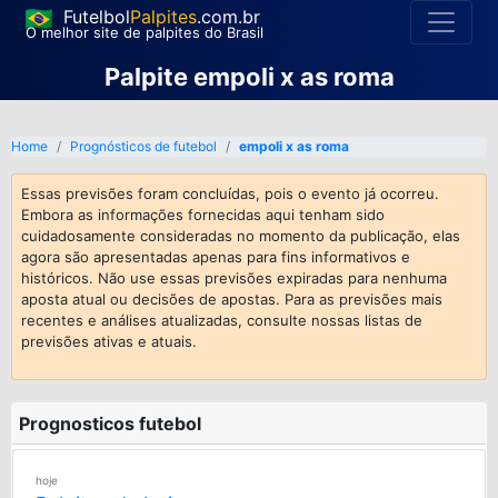
Futelbol
Palpites
.com.br
O melhor site de palpites do Brasil
Palpite empoli x as roma
Home
Prognósticos de futebol
empoli x as roma
Essas previsões foram concluídas, pois o evento já ocorreu.
Embora as informações fornecidas aqui tenham sido
cuidadosamente consideradas no momento da publicação, elas
agora são apresentadas apenas para fins informativos e
históricos. Não use essas previsões expiradas para nenhuma
aposta atual ou decisões de apostas. Para as previsões mais
recentes e análises atualizadas, consulte nossas listas de
previsões ativas e atuais.
Prognosticos futebol
hoje