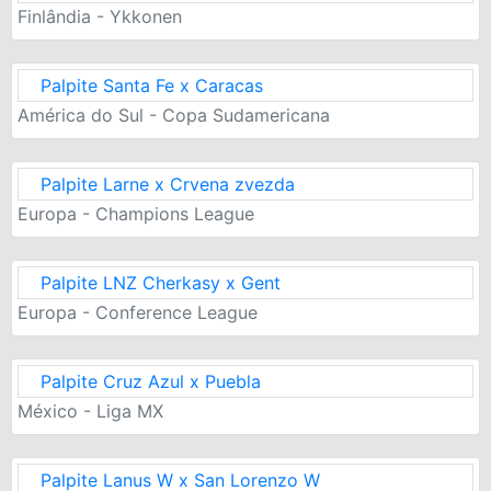
Finlândia - Ykkonen
Palpite Santa Fe x Caracas
América do Sul - Copa Sudamericana
Palpite Larne x Crvena zvezda
Europa - Champions League
Palpite LNZ Cherkasy x Gent
Europa - Conference League
Palpite Cruz Azul x Puebla
México - Liga MX
Palpite Lanus W x San Lorenzo W