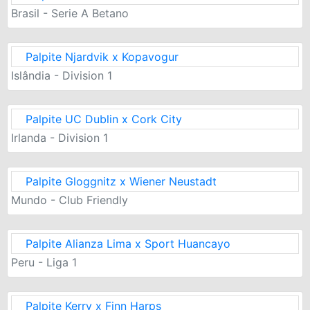
Brasil - Serie A Betano
Palpite Njardvik x Kopavogur
Islândia - Division 1
Palpite UC Dublin x Cork City
Irlanda - Division 1
Palpite Gloggnitz x Wiener Neustadt
Mundo - Club Friendly
Palpite Alianza Lima x Sport Huancayo
Peru - Liga 1
Palpite Kerry x Finn Harps