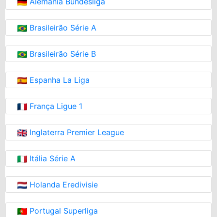
Alemania Bundesliga
Brasileirão Série A
Brasileirão Série B
Espanha La Liga
França Ligue 1
Inglaterra Premier League
Itália Série A
Holanda Eredivisie
Portugal Superliga