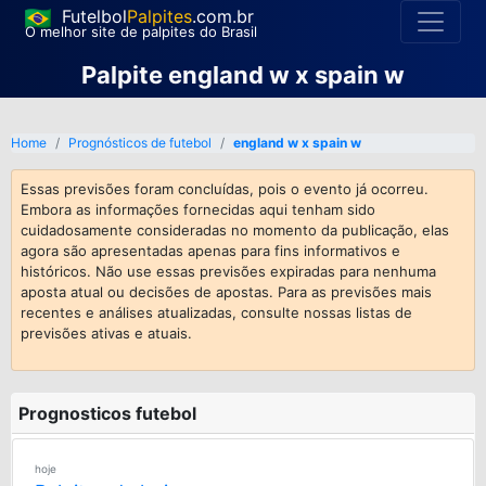
Futelbol
Palpites
.com.br
O melhor site de palpites do Brasil
Palpite england w x spain w
Home
Prognósticos de futebol
england w x spain w
Essas previsões foram concluídas, pois o evento já ocorreu.
Embora as informações fornecidas aqui tenham sido
cuidadosamente consideradas no momento da publicação, elas
agora são apresentadas apenas para fins informativos e
históricos. Não use essas previsões expiradas para nenhuma
aposta atual ou decisões de apostas. Para as previsões mais
recentes e análises atualizadas, consulte nossas listas de
previsões ativas e atuais.
Prognosticos futebol
hoje