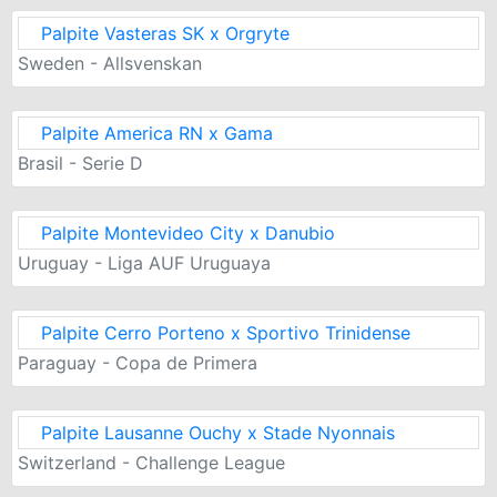
Palpite Vasteras SK x Orgryte
Sweden - Allsvenskan
Palpite America RN x Gama
Brasil - Serie D
Palpite Montevideo City x Danubio
Uruguay - Liga AUF Uruguaya
Palpite Cerro Porteno x Sportivo Trinidense
Paraguay - Copa de Primera
Palpite Lausanne Ouchy x Stade Nyonnais
Switzerland - Challenge League