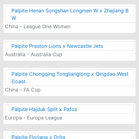
Palpite Henan Songshan Longmen W x Zhejiang B
W
China - League One Women
Palpite Preston Lions x Newcastle Jets
Australia - Australia Cup
Palpite Chongqing Tonglianglong x Qingdao West
Coast
China - FA Cup
Palpite Hajduk Split x Pafos
Europa - Europa League
Palpite Floriana x Drita