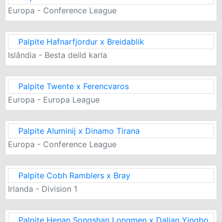
Europa - Conference League
Palpite Hafnarfjordur x Breidablik
Islândia - Besta deild karla
Palpite Twente x Ferencvaros
Europa - Europa League
Palpite Aluminij x Dinamo Tirana
Europa - Conference League
Palpite Cobh Ramblers x Bray
Irlanda - Division 1
Palpite Henan Songshan Longmen x Dalian Yingbo