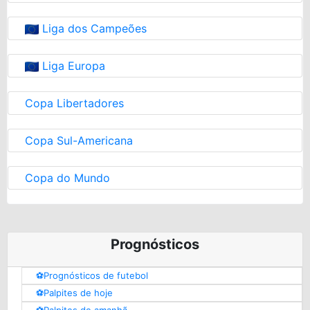
Liga dos Campeões
Liga Europa
Copa Libertadores
Copa Sul-Americana
Copa do Mundo
Prognósticos
⚽️Prognósticos de futebol
⚽️Palpites de hoje