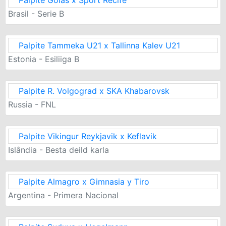
Palpite Goias x Sport Recife
Brasil - Serie B
Palpite Tammeka U21 x Tallinna Kalev U21
Estonia - Esiliiga B
Palpite R. Volgograd x SKA Khabarovsk
Russia - FNL
Palpite Vikingur Reykjavik x Keflavik
Islândia - Besta deild karla
Palpite Almagro x Gimnasia y Tiro
Argentina - Primera Nacional