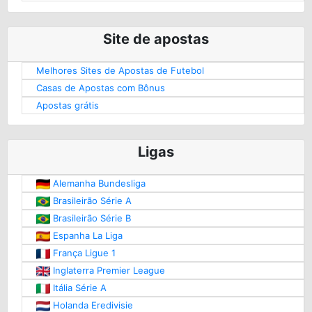
Site de apostas
Melhores Sites de Apostas de Futebol
Casas de Apostas com Bônus
Apostas grátis
Ligas
Alemanha Bundesliga
Brasileirão Série A
Brasileirão Série B
Espanha La Liga
França Ligue 1
Inglaterra Premier League
Itália Série A
Holanda Eredivisie