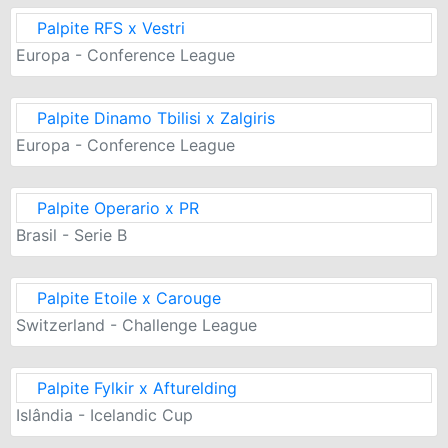
Palpite RFS x Vestri
Europa - Conference League
Palpite Dinamo Tbilisi x Zalgiris
Europa - Conference League
Palpite Operario x PR
Brasil - Serie B
Palpite Etoile x Carouge
Switzerland - Challenge League
Palpite Fylkir x Afturelding
Islândia - Icelandic Cup