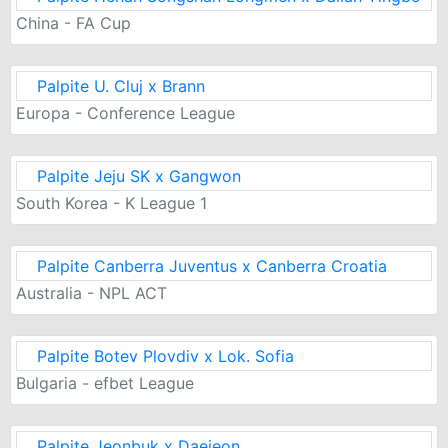
China - FA Cup
Palpite U. Cluj x Brann
Europa - Conference League
Palpite Jeju SK x Gangwon
South Korea - K League 1
Palpite Canberra Juventus x Canberra Croatia
Australia - NPL ACT
Palpite Botev Plovdiv x Lok. Sofia
Bulgaria - efbet League
Palpite Jeonbuk x Daejeon