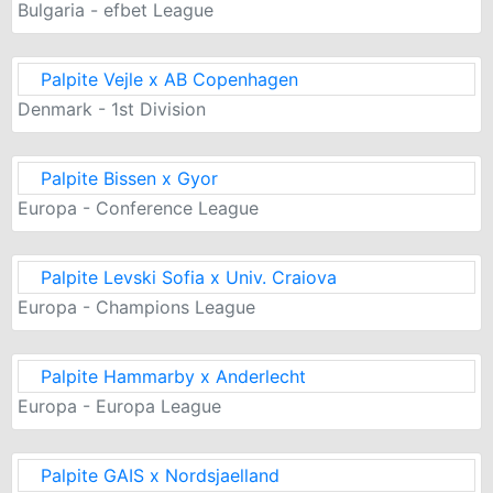
Bulgaria - efbet League
Palpite Vejle x AB Copenhagen
Denmark - 1st Division
Palpite Bissen x Gyor
Europa - Conference League
Palpite Levski Sofia x Univ. Craiova
Europa - Champions League
Palpite Hammarby x Anderlecht
Europa - Europa League
Palpite GAIS x Nordsjaelland