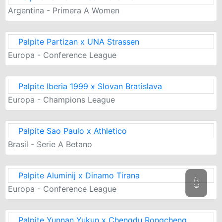
Argentina - Primera A Women
Palpite Partizan x UNA Strassen
Europa - Conference League
Palpite Iberia 1999 x Slovan Bratislava
Europa - Champions League
Palpite Sao Paulo x Athletico
Brasil - Serie A Betano
Palpite Aluminij x Dinamo Tirana
👆
Europa - Conference League
Palpite Yunnan Yukun x Chengdu Rongcheng