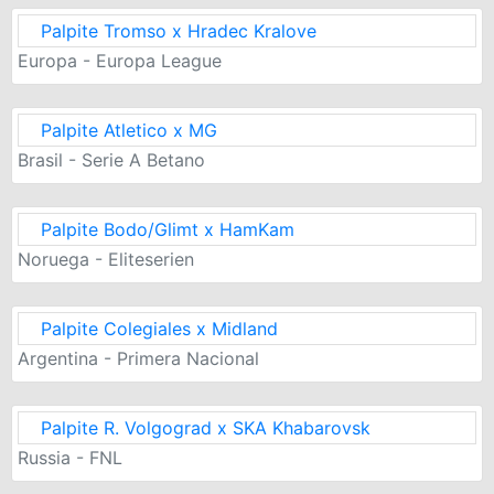
Palpite Tromso x Hradec Kralove
Europa - Europa League
Palpite Atletico x MG
Brasil - Serie A Betano
Palpite Bodo/Glimt x HamKam
Noruega - Eliteserien
Palpite Colegiales x Midland
Argentina - Primera Nacional
Palpite R. Volgograd x SKA Khabarovsk
Russia - FNL