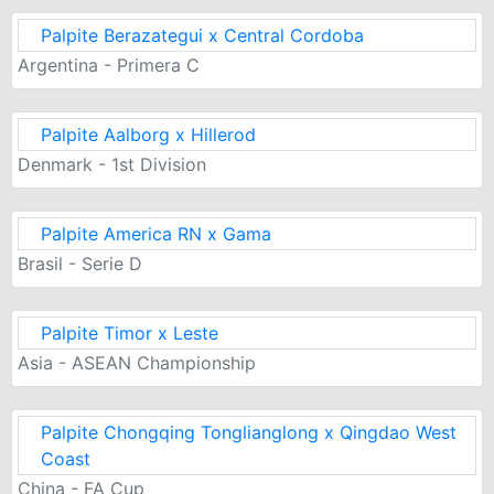
Palpite Berazategui x Central Cordoba
Argentina - Primera C
Palpite Aalborg x Hillerod
Denmark - 1st Division
Palpite America RN x Gama
Brasil - Serie D
Palpite Timor x Leste
Asia - ASEAN Championship
Palpite Chongqing Tonglianglong x Qingdao West
Coast
China - FA Cup