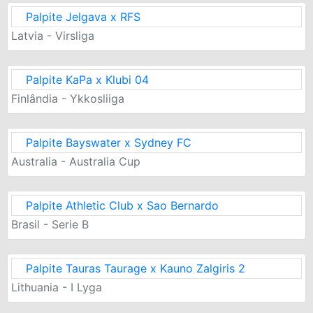
Palpite Jelgava x RFS
Latvia - Virsliga
Palpite KaPa x Klubi 04
Finlândia - Ykkosliiga
Palpite Bayswater x Sydney FC
Australia - Australia Cup
Palpite Athletic Club x Sao Bernardo
Brasil - Serie B
Palpite Tauras Taurage x Kauno Zalgiris 2
Lithuania - I Lyga