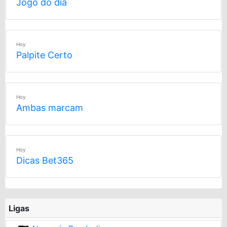
Jogo do dia
Hoy
Palpite Certo
Hoy
Ambas marcam
Hoy
Dicas Bet365
Ligas