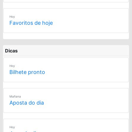
Hoy
Favoritos de hoje
Dicas
Hoy
Bilhete pronto
Mañana
Aposta do dia
Hoy