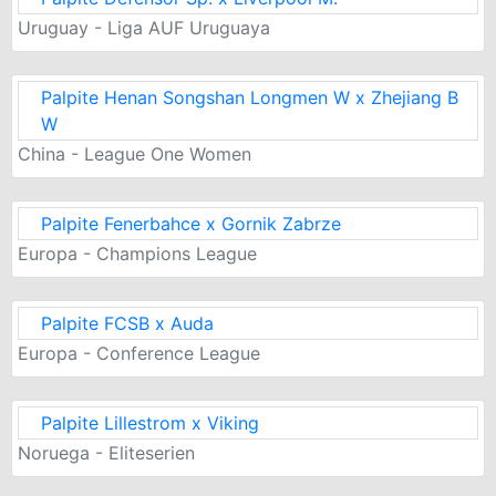
Uruguay - Liga AUF Uruguaya
Palpite Henan Songshan Longmen W x Zhejiang B
W
China - League One Women
Palpite Fenerbahce x Gornik Zabrze
Europa - Champions League
Palpite FCSB x Auda
Europa - Conference League
Palpite Lillestrom x Viking
Noruega - Eliteserien