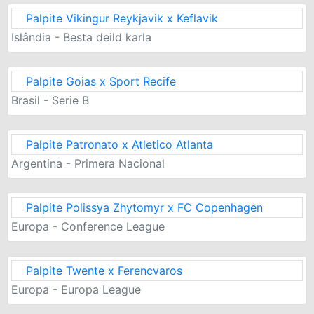
Palpite Vikingur Reykjavik x Keflavik
Islândia - Besta deild karla
Palpite Goias x Sport Recife
Brasil - Serie B
Palpite Patronato x Atletico Atlanta
Argentina - Primera Nacional
Palpite Polissya Zhytomyr x FC Copenhagen
Europa - Conference League
Palpite Twente x Ferencvaros
Europa - Europa League