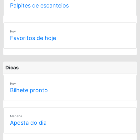
Palpites de escanteios
Hoy
Favoritos de hoje
Dicas
Hoy
Bilhete pronto
Mañana
Aposta do dia