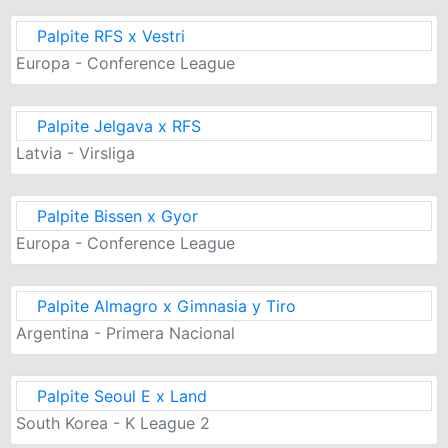
Palpite RFS x Vestri
Europa - Conference League
Palpite Jelgava x RFS
Latvia - Virsliga
Palpite Bissen x Gyor
Europa - Conference League
Palpite Almagro x Gimnasia y Tiro
Argentina - Primera Nacional
Palpite Seoul E x Land
South Korea - K League 2