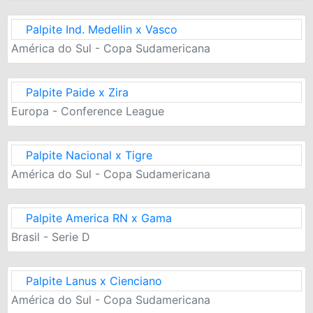
Palpite Ind. Medellin x Vasco
América do Sul - Copa Sudamericana
Palpite Paide x Zira
Europa - Conference League
Palpite Nacional x Tigre
América do Sul - Copa Sudamericana
Palpite America RN x Gama
Brasil - Serie D
Palpite Lanus x Cienciano
América do Sul - Copa Sudamericana