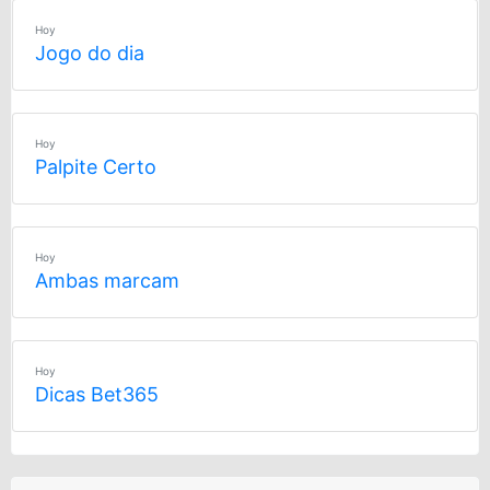
Hoy
Jogo do dia
Hoy
Palpite Certo
Hoy
Ambas marcam
Hoy
Dicas Bet365