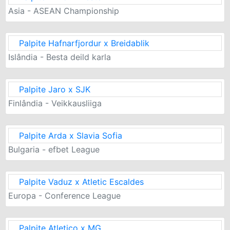
Asia - ASEAN Championship
Palpite Hafnarfjordur x Breidablik
Islândia - Besta deild karla
Palpite Jaro x SJK
Finlândia - Veikkausliiga
Palpite Arda x Slavia Sofia
Bulgaria - efbet League
Palpite Vaduz x Atletic Escaldes
Europa - Conference League
Palpite Atletico x MG