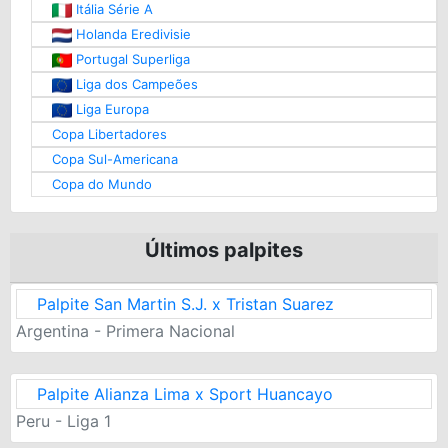
Itália Série A
Holanda Eredivisie
Portugal Superliga
Liga dos Campeões
Liga Europa
Copa Libertadores
Copa Sul-Americana
Copa do Mundo
Últimos palpites
Palpite San Martin S.J. x Tristan Suarez
Argentina - Primera Nacional
Palpite Alianza Lima x Sport Huancayo
Peru - Liga 1