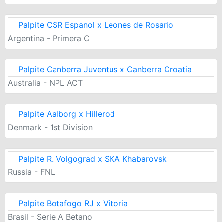
Palpite CSR Espanol x Leones de Rosario
Argentina - Primera C
Palpite Canberra Juventus x Canberra Croatia
Australia - NPL ACT
Palpite Aalborg x Hillerod
Denmark - 1st Division
Palpite R. Volgograd x SKA Khabarovsk
Russia - FNL
Palpite Botafogo RJ x Vitoria
Brasil - Serie A Betano