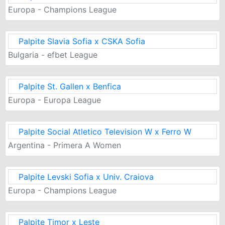
Europa - Champions League
Palpite Slavia Sofia x CSKA Sofia
Bulgaria - efbet League
Palpite St. Gallen x Benfica
Europa - Europa League
Palpite Social Atletico Television W x Ferro W
Argentina - Primera A Women
Palpite Levski Sofia x Univ. Craiova
Europa - Champions League
Palpite Timor x Leste