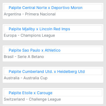
Palpite Central Norte x Deportivo Moron
Argentina - Primera Nacional
Palpite Mjallby x Lincoln Red Imps
Europa - Champions League
Palpite Sao Paulo x Athletico
Brasil - Serie A Betano
Palpite Cumberland Utd. x Heidelberg Utd
Australia - Australia Cup
Palpite Etoile x Carouge
Switzerland - Challenge League