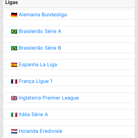
Ligas
Alemania Bundesliga
Brasileirão Série A
Brasileirão Série B
Espanha La Liga
França Ligue 1
Inglaterra Premier League
Itália Série A
Holanda Eredivisie