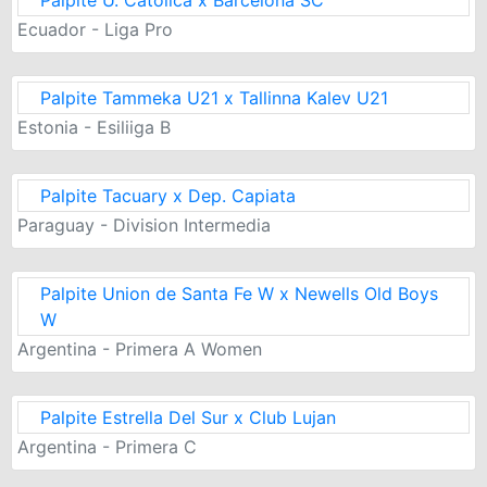
Palpite U. Catolica x Barcelona SC
Ecuador - Liga Pro
Palpite Tammeka U21 x Tallinna Kalev U21
Estonia - Esiliiga B
Palpite Tacuary x Dep. Capiata
Paraguay - Division Intermedia
Palpite Union de Santa Fe W x Newells Old Boys
W
Argentina - Primera A Women
Palpite Estrella Del Sur x Club Lujan
Argentina - Primera C