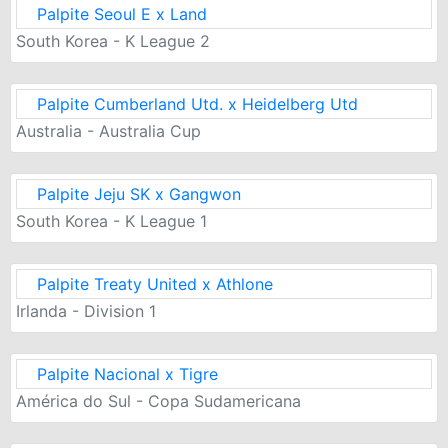
Palpite Seoul E x Land
South Korea - K League 2
Palpite Cumberland Utd. x Heidelberg Utd
Australia - Australia Cup
Palpite Jeju SK x Gangwon
South Korea - K League 1
Palpite Treaty United x Athlone
Irlanda - Division 1
Palpite Nacional x Tigre
América do Sul - Copa Sudamericana