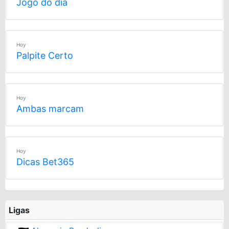
Jogo do dia
Hoy
Palpite Certo
Hoy
Ambas marcam
Hoy
Dicas Bet365
Ligas