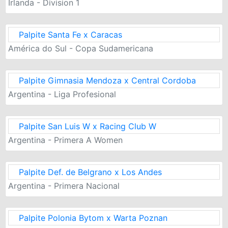
Irlanda - Division 1
Palpite Santa Fe x Caracas
América do Sul - Copa Sudamericana
Palpite Gimnasia Mendoza x Central Cordoba
Argentina - Liga Profesional
Palpite San Luis W x Racing Club W
Argentina - Primera A Women
Palpite Def. de Belgrano x Los Andes
Argentina - Primera Nacional
Palpite Polonia Bytom x Warta Poznan