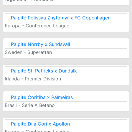
Palpite Polissya Zhytomyr x FC Copenhagen
Europa - Conference League
Palpite Norrby x Sundsvall
Sweden - Superettan
Palpite St. Patricks x Dundalk
Irlanda - Premier Division
Palpite Coritiba x Palmeiras
Brasil - Serie A Betano
Palpite Dila Gori x Apollon
Europa - Conference League