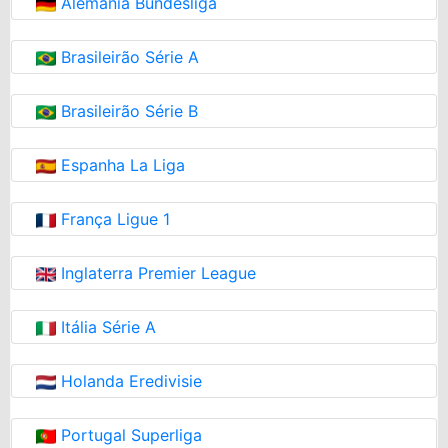
Alemania Bundesliga
Brasileirão Série A
Brasileirão Série B
Espanha La Liga
França Ligue 1
Inglaterra Premier League
Itália Série A
Holanda Eredivisie
Portugal Superliga