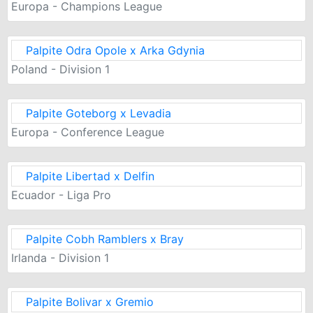
Europa - Champions League
Palpite Odra Opole x Arka Gdynia
Poland - Division 1
Palpite Goteborg x Levadia
Europa - Conference League
Palpite Libertad x Delfin
Ecuador - Liga Pro
Palpite Cobh Ramblers x Bray
Irlanda - Division 1
Palpite Bolivar x Gremio