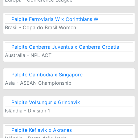
Palpite Ferroviaria W x Corinthians W
Brasil - Copa do Brasil Women
Palpite Canberra Juventus x Canberra Croatia
Australia - NPL ACT
Palpite Cambodia x Singapore
Asia - ASEAN Championship
Palpite Volsungur x Grindavik
Islândia - Division 1
Palpite Keflavik x Akranes