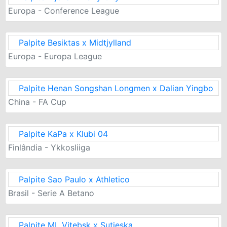
Europa - Conference League
Palpite Besiktas x Midtjylland
Europa - Europa League
Palpite Henan Songshan Longmen x Dalian Yingbo
China - FA Cup
Palpite KaPa x Klubi 04
Finlândia - Ykkosliiga
Palpite Sao Paulo x Athletico
Brasil - Serie A Betano
Palpite ML Vitebsk x Sutjeska