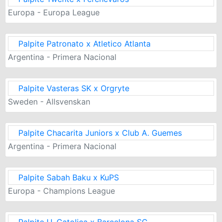
Europa - Europa League
Palpite Patronato x Atletico Atlanta
Argentina - Primera Nacional
Palpite Vasteras SK x Orgryte
Sweden - Allsvenskan
Palpite Chacarita Juniors x Club A. Guemes
Argentina - Primera Nacional
Palpite Sabah Baku x KuPS
Europa - Champions League