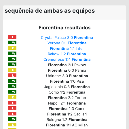
sequência de ambas as equipes
Fiorentina resultados
Crystal Palace 3:0
Fiorentina
L
Verona 0:1
Fiorentina
W
Fiorentina
1:1 Inter
D
Rakow 1:2
Fiorentina
W
Cremonese 1:4
Fiorentina
W
Fiorentina
2:1 Rakow
W
Fiorentina
0:0 Parma
D
Udinese 3:0
Fiorentina
L
Fiorentina
1:0 Pisa
W
Jagiellonia 0:3
Fiorentina
W
Como 1:2
Fiorentina
W
Fiorentina
2:2 Torino
D
Napoli 2:1
Fiorentina
L
Fiorentina
1:3 Como
L
Fiorentina
1:2 Cagliari
L
Bologna 1:2
Fiorentina
W
Fiorentina
1:1 AC Milan
D