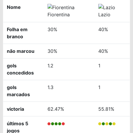
Nome
Fiorentina
Lazio
Folha em
30%
40%
branco
não marcou
30%
40%
gols
1.2
1
concedidos
gols
1.3
1
marcados
victoria
62.47%
55.81%
últimos 5
jogos