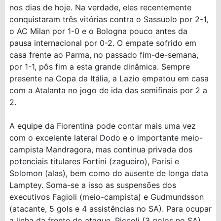
nos dias de hoje. Na verdade, eles recentemente
conquistaram três vitórias contra o Sassuolo por 2-1,
o AC Milan por 1-0 e o Bologna pouco antes da
pausa internacional por 0-2. O empate sofrido em
casa frente ao Parma, no passado fim-de-semana,
por 1-1, pôs fim a esta grande dinâmica. Sempre
presente na Copa da Itália, a Lazio empatou em casa
com a Atalanta no jogo de ida das semifinais por 2 a
2.
A equipe da Fiorentina pode contar mais uma vez
com o excelente lateral Dodo e o importante meio-
campista Mandragora, mas continua privada dos
potenciais titulares Fortini (zagueiro), Parisi e
Solomon (alas), bem como do ausente de longa data
Lamptey. Soma-se a isso as suspensões dos
executivos Fagioli (meio-campista) e Gudmundsson
(atacante, 5 gols e 4 assistências no SA). Para ocupar
a linha da frente do ataque, Piccoli (3 golos no SA)