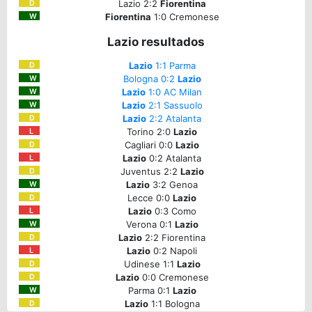
Lazio 2:2
Fiorentina
D
Fiorentina
1:0 Cremonese
W
Lazio resultados
Lazio
1:1 Parma
D
Bologna 0:2
Lazio
W
Lazio
1:0 AC Milan
W
Lazio
2:1 Sassuolo
W
Lazio
2:2 Atalanta
D
Torino 2:0
Lazio
L
Cagliari 0:0
Lazio
D
Lazio
0:2 Atalanta
L
Juventus 2:2
Lazio
D
Lazio
3:2 Genoa
W
Lecce 0:0
Lazio
D
Lazio
0:3 Como
L
Verona 0:1
Lazio
W
Lazio
2:2 Fiorentina
D
Lazio
0:2 Napoli
L
Udinese 1:1
Lazio
D
Lazio
0:0 Cremonese
D
Parma 0:1
Lazio
W
Lazio
1:1 Bologna
D